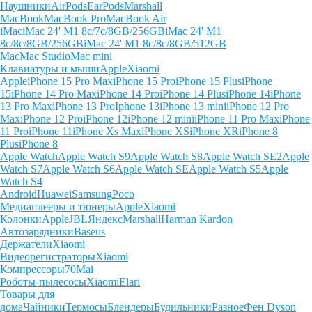
Наушники
AirPods
EarPods
Marshall
MacBook
MacBook Pro
MacBook Air
iMac
iMac 24' M1 8c/7c/8GB/256GB
iMac 24' M1
8c/8c/8GB/256GB
iMac 24' M1 8c/8c/8GB/512GB
Mac
Mac Studio
Mac mini
Клавиатуры и мыши
Apple
Xiaomi
Apple
iPhone 15 Pro Max
iPhone 15 Pro
iPhone 15 Plus
iPhone
15
iPhone 14 Pro Max
iPhone 14 Pro
iPhone 14 Plus
iPhone 14
iPhone
13 Pro Max
iPhone 13 Pro
Iphone 13
iPhone 13 mini
iPhone 12 Pro
Max
iPhone 12 Pro
iPhone 12
iPhone 12 mini
iPhone 11 Pro Max
iPhone
11 Pro
iPhone 11
iPhone Xs Max
iPhone XS
iPhone XR
iPhone 8
Plus
iPhone 8
Apple Watch
Apple Watch S9
Apple Watch S8
Apple Watch SE2
Apple
Watch S7
Apple Watch S6
Apple Watch SE
Apple Watch S5
Apple
Watch S4
Android
Huawei
Samsung
Poco
Медиаплееры и тюнеры
Apple
Xiaomi
Колонки
Apple
JBL
Яндекс
Marshall
Harman Kardon
Автозарядники
Baseus
Держатели
Xiaomi
Видеорегистраторы
Xiaomi
Компрессоры
70Mai
Роботы-пылесосы
Xiaomi
Elari
Товары для
дома
Чайники
Термосы
Блендеры
Будильники
Разное
Фен Dyson