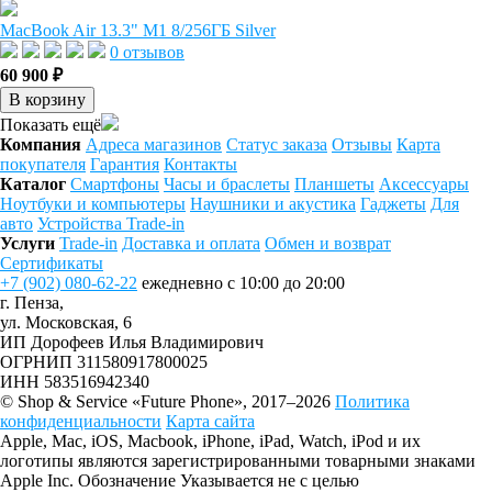
MacBook Air 13.3" M1 8/256ГБ Silver
0 отзывов
60 900 ₽
В корзину
Показать ещё
Компания
Адреса магазинов
Статус заказа
Отзывы
Карта
покупателя
Гарантия
Контакты
Каталог
Смартфоны
Часы и браслеты
Планшеты
Аксессуары
Ноутбуки и компьютеры
Наушники и акустика
Гаджеты
Для
авто
Устройства Trade-in
Услуги
Trade-in
Доставка и оплата
Обмен и возврат
Сертификаты
+7 (902) 080-62-22
ежедневно с 10:00 до 20:00
г. Пенза,
ул. Московская, 6
ИП Дорофеев Илья Владимирович
ОГРНИП 311580917800025
ИНН 583516942340
© Shop & Service «Future Phone», 2017–2026
Политика
конфиденциальности
Карта сайта
Apple, Mac, iOS, Macbook, iPhone, iPad, Watch, iPod и их
логотипы являются зарегистрированными товарными знаками
Apple Inc. Обозначение Указывается не с целью