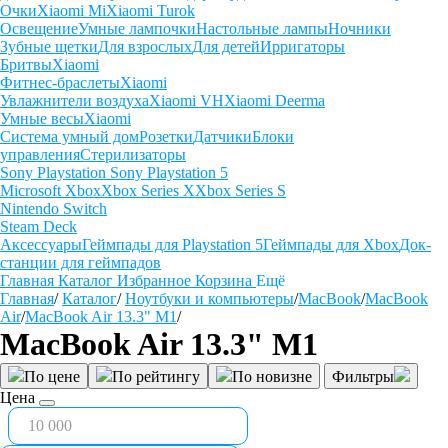
Очки
Xiaomi Mi
Xiaomi Turok
Освещение
Умные лампочки
Настольные лампы
Ночники
Зубные щетки
Для взрослых
Для детей
Ирригаторы
Бритвы
Xiaomi
Фитнес-браслеты
Xiaomi
Увлажнители воздуха
Xiaomi VH
Xiaomi Deerma
Умные весы
Xiaomi
Система умный дом
Розетки
Датчики
Блоки
управления
Стерилизаторы
Sony Playstation
Sony Playstation 5
Microsoft Xbox
Xbox Series X
Xbox Series S
Nintendo Switch
Steam Deck
Аксессуары
Геймпады для Playstation 5
Геймпады для Xbox
Док-
станции для геймпадов
Главная
Каталог
Избранное
Корзина
Ещё
Главная
/
Каталог
/
Ноутбуки и компьютеры
/
MacBook
/
MacBook
Air
/
MacBook Air 13.3" M1
/
MacBook Air 13.3" M1
По цене
По рейтингу
По новизне
Фильтры
Цена