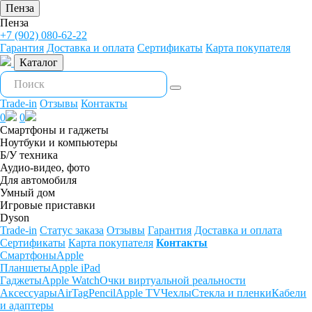
Пенза
Пенза
+7 (902) 080-62-22
Гарантия
Доставка и оплата
Сертификаты
Карта покупателя
Каталог
Trade-in
Отзывы
Контакты
0
0
Смартфоны и гаджеты
Ноутбуки и компьютеры
Б/У техника
Аудио-видео, фото
Для автомобиля
Умный дом
Игровые приставки
Dyson
Trade-in
Статус заказа
Отзывы
Гарантия
Доставка и оплата
Сертификаты
Карта покупателя
Контакты
Смартфоны
Apple
Планшеты
Apple iPad
Гаджеты
Apple Watch
Очки виртуальной реальности
Аксессуары
AirTag
Pencil
Apple TV
Чехлы
Стекла и пленки
Кабели
и адаптеры