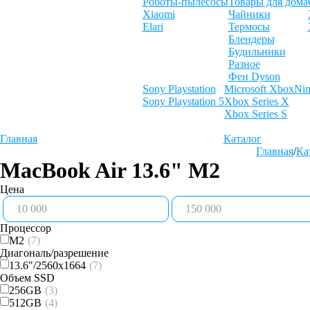
Роботы-пылесосы
Товары для дома
Xiaomi
Чайники
Elari
Термосы
Блендеры
Будильники
Разное
Фен Dyson
Sony Playstation
Microsoft Xbox
Nin
Sony Playstation 5
Xbox Series X
Xbox Series S
Главная
Каталог
Главная
/
Ка
MacBook Air 13.6" M2
Цена
Процессор
M2
(7)
Диагональ/разрешение
13.6"/2560x1664
(7)
Объем SSD
256GB
(3)
512GB
(4)