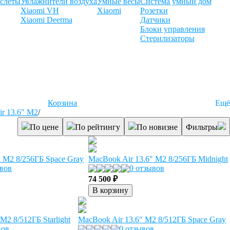
слеты
Увлажнители воздуха
Умные весы
Система умный дом
Xiaomi VH
Xiaomi
Розетки
Xiaomi Deerma
Датчики
Блоки управления
Стерилизаторы
Корзина
Ещё
r 13.6" M2
/
По цене
По рейтингу
По новизне
Фильтры
" M2 8/256ГБ Space Gray
MacBook Air 13.6" M2 8/256ГБ Midnight
ывов
0 отзывов
74 500 ₽
В корзину
M2 8/512ГБ Starlight
MacBook Air 13.6" M2 8/512ГБ Space Gray
вов
0 отзывов