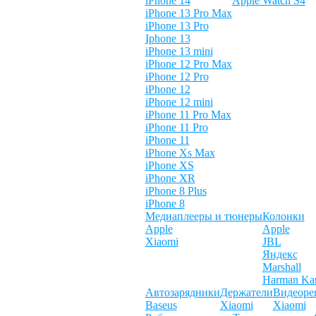
iPhone 14
Apple Watch S4
iPhone 13 Pro Max
iPhone 13 Pro
Iphone 13
iPhone 13 mini
iPhone 12 Pro Max
iPhone 12 Pro
iPhone 12
iPhone 12 mini
iPhone 11 Pro Max
iPhone 11 Pro
iPhone 11
iPhone Xs Max
iPhone XS
iPhone XR
iPhone 8 Plus
iPhone 8
Медиаплееры и тюнеры
Колонки
Apple
Apple
Xiaomi
JBL
Яндекс
Marshall
Harman Ka
Автозарядники
Держатели
Видеоре
Baseus
Xiaomi
Xiaomi