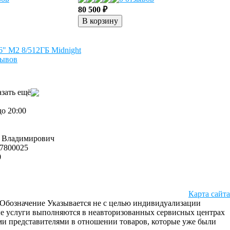
80 500 ₽
В корзину
6" M2 8/512ГБ Midnight
зывов
зать ещё
до 20:00
 Владимирович
7800025
0
Карта сайта
c. Обозначение Указывается не с целью индивидуализации
ые услуги выполняются в неавторизованных сервисных центрах
и представителями в отношении товаров, которые уже были