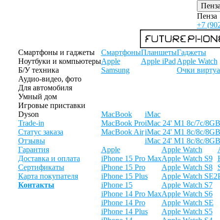
Пенз
Пенза
+7 (90
Смартфоны и гаджеты
Смартфоны
Планшеты
Гаджеты
Ноутбуки и компьютеры
Apple
Apple iPad
Apple Watch
Б/У техника
Samsung
Очки виртуа
Аудио-видео, фото
Для автомобиля
Умный дом
Игровые приставки
Dyson
MacBook
iMac
Trade-in
MacBook Pro
iMac 24' M1 8c/7c/8G
Статус заказа
MacBook Air
iMac 24' M1 8c/8c/8G
Отзывы
iMac 24' M1 8c/8c/8G
Гарантия
Apple
Apple Watch
Доставка и оплата
iPhone 15 Pro Max
Apple Watch S9
Сертификаты
iPhone 15 Pro
Apple Watch S8
Карта покупателя
iPhone 15 Plus
Apple Watch SE2
Контакты
iPhone 15
Apple Watch S7
iPhone 14 Pro Max
Apple Watch S6
iPhone 14 Pro
Apple Watch SE
iPhone 14 Plus
Apple Watch S5