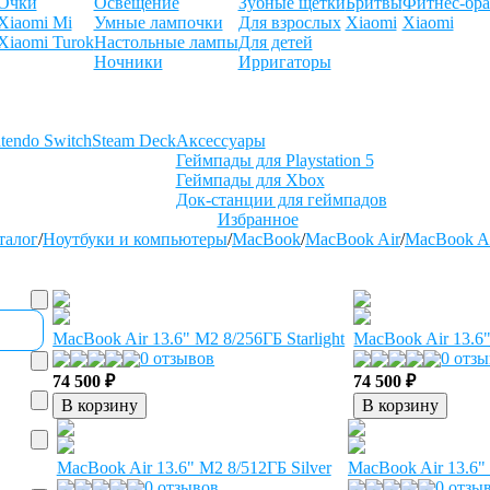
Очки
Освещение
Зубные щетки
Бритвы
Фитнес-бра
Xiaomi Mi
Умные лампочки
Для взрослых
Xiaomi
Xiaomi
Xiaomi Turok
Настольные лампы
Для детей
Ночники
Ирригаторы
tendo Switch
Steam Deck
Аксессуары
Геймпады для Playstation 5
Геймпады для Xbox
Док-станции для геймпадов
Избранное
талог
/
Ноутбуки и компьютеры
/
MacBook
/
MacBook Air
/
MacBook Ai
MacBook Air 13.6" M2 8/256ГБ Starlight
MacBook Air 13.6
0 отзывов
0 отз
74 500 ₽
74 500 ₽
В корзину
В корзину
MacBook Air 13.6" M2 8/512ГБ Silver
MacBook Air 13.6" 
0 отзывов
0 отзы