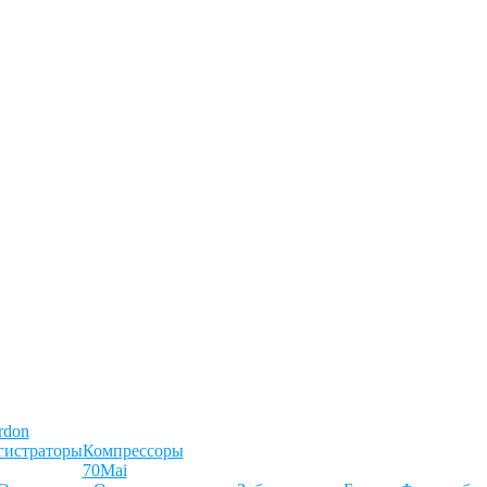
rdon
гистраторы
Компрессоры
70Mai