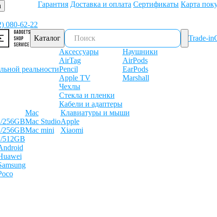
Гарантия
Доставка и оплата
Сертификаты
Карта пок
а
2) 080-62-22
Каталог
Trade-in
Аксессуары
Наушники
AirTag
AirPods
льной реальности
Pencil
EarPods
Apple TV
Marshall
Чехлы
Стекла и пленки
Кабели и адаптеры
Mac
Клавиатуры и мыши
B/256GB
Mac Studio
Apple
B/256GB
Mac mini
Xiaomi
B/512GB
Android
Huawei
Samsung
Poco