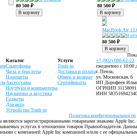
80 500 ₽
80 500 ₽
В корзину
В корзину
MacBook Air 13.
0 от
80 500 ₽
В корзину
Пока
Каталог
Услуги
+7 (902) 080-62-22
нов
Смартфоны
Trade-in
ежедневно с 10:00 
Часы и браслеты
Доставка и оплата
г. Пенза,
Планшеты
Обмен и возврат
ул. Московская, 6
еля
Аксессуары
Сертификаты
ИП Дорофеев Илья
Ноутбуки и компьютеры
ОГРНИП 31158091
Наушники и акустика
ИНН 58351694234
Гаджеты
Для авто
Устройства Trade-in
Политика конфиденциальности
отипы являются зарегистрированными товарными знаками Apple In
азываемых услугах в отношении товаров Правообладателя. Данн
ыми с компанией Apple Inc компанией и/или с ее официальным