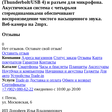
(Thunderbolt/USB 4) и разъем для микрофона.
Акустическая система с четырьмя
стереодинамиками обеспечивают
воспроизведение чистого насыщенного звука.
Веб-камера на 2mpx.
Отзывы
0
Нет отзывов. Оставьте свой отзыв!
Оставить отзыв
Компания
Адреса магазинов
Статус заказа
Отзывы
Карта
покупателя
Гарантия
Контакты
Каталог
Смартфоны
Часы и браслеты
Планшеты
Аксессуары
Ноутбуки и компьютеры
Наушники и акустика
Гаджеты
Для
авто
Устройства Trade-in
Услуги
Trade-in
Доставка и оплата
Обмен и возврат
Сертификаты
+7 (902) 080-62-22
ежедневно с 10:00 до 20:00
г. Пенза,
ул. Московская, 6
ИП Дорофеев Илья Владимирович