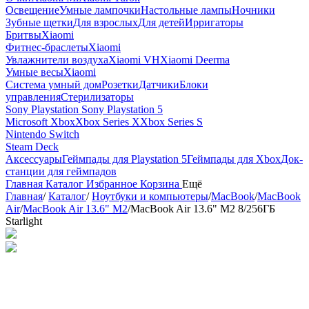
Освещение
Умные лампочки
Настольные лампы
Ночники
Зубные щетки
Для взрослых
Для детей
Ирригаторы
Бритвы
Xiaomi
Фитнес-браслеты
Xiaomi
Увлажнители воздуха
Xiaomi VH
Xiaomi Deerma
Умные весы
Xiaomi
Система умный дом
Розетки
Датчики
Блоки
управления
Стерилизаторы
Sony Playstation
Sony Playstation 5
Microsoft Xbox
Xbox Series X
Xbox Series S
Nintendo Switch
Steam Deck
Аксессуары
Геймпады для Playstation 5
Геймпады для Xbox
Док-
станции для геймпадов
Главная
Каталог
Избранное
Корзина
Ещё
Главная
/
Каталог
/
Ноутбуки и компьютеры
/
MacBook
/
MacBook
Air
/
MacBook Air 13.6" M2
/
MacBook Air 13.6" M2 8/256ГБ
Starlight