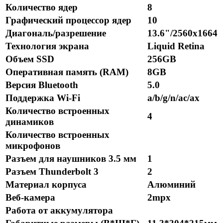
Количество ядер
8
Графический процессор ядер
10
Диагональ/разрешение
13.6"/2560x1664
Технология экрана
Liquid Retina
Объем SSD
256GB
Оперативная память (RAM)
8GB
Версия Bluetooth
5.0
Поддержка Wi-Fi
a/b/g/n/ac/ax
Количество встроенных
4
динамиков
Количество встроенных
микрофонов
Разъем для наушников 3.5 мм
1
Разъем Thunderbolt 3
2
Материал корпуса
Алюминий
Веб-камера
2mpx
Работа от аккумулятора