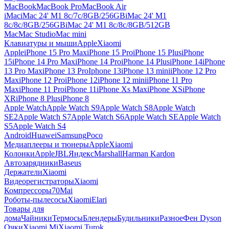
MacBook
MacBook Pro
MacBook Air
iMac
iMac 24' M1 8c/7c/8GB/256GB
iMac 24' M1
8c/8c/8GB/256GB
iMac 24' M1 8c/8c/8GB/512GB
Mac
Mac Studio
Mac mini
Клавиатуры и мыши
Apple
Xiaomi
Apple
iPhone 15 Pro Max
iPhone 15 Pro
iPhone 15 Plus
iPhone
15
iPhone 14 Pro Max
iPhone 14 Pro
iPhone 14 Plus
iPhone 14
iPhone
13 Pro Max
iPhone 13 Pro
Iphone 13
iPhone 13 mini
iPhone 12 Pro
Max
iPhone 12 Pro
iPhone 12
iPhone 12 mini
iPhone 11 Pro
Max
iPhone 11 Pro
iPhone 11
iPhone Xs Max
iPhone XS
iPhone
XR
iPhone 8 Plus
iPhone 8
Apple Watch
Apple Watch S9
Apple Watch S8
Apple Watch
SE2
Apple Watch S7
Apple Watch S6
Apple Watch SE
Apple Watch
S5
Apple Watch S4
Android
Huawei
Samsung
Poco
Медиаплееры и тюнеры
Apple
Xiaomi
Колонки
Apple
JBL
Яндекс
Marshall
Harman Kardon
Автозарядники
Baseus
Держатели
Xiaomi
Видеорегистраторы
Xiaomi
Компрессоры
70Mai
Роботы-пылесосы
Xiaomi
Elari
Товары для
дома
Чайники
Термосы
Блендеры
Будильники
Разное
Фен Dyson
Очки
Xiaomi Mi
Xiaomi Turok