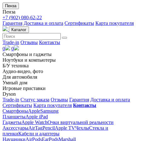
Пенза
Пенза
+7 (902) 080-62-22
Гарантия
Доставка и оплата
Сертификаты
Карта покупателя
Каталог
Trade-in
Отзывы
Контакты
0
0
Смартфоны и гаджеты
Ноутбуки и компьютеры
Б/У техника
Аудио-видео, фото
Для автомобиля
Умный дом
Игровые приставки
Dyson
Trade-in
Статус заказа
Отзывы
Гарантия
Доставка и оплата
Сертификаты
Карта покупателя
Контакты
Смартфоны
Apple
Samsung
Планшеты
Apple iPad
Гаджеты
Apple Watch
Очки виртуальной реальности
Аксессуары
AirTag
Pencil
Apple TV
Чехлы
Стекла и
пленки
Кабели и адаптеры
Наушники
AirPods
EarPods
Marshall