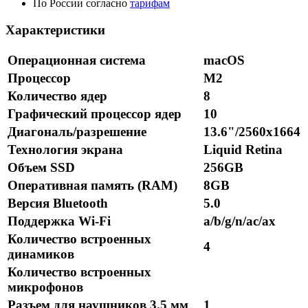
По России согласно
тарифам
Характеристики
Операционная система
macOS
Процессор
M2
Количество ядер
8
Графический процессор ядер
10
Диагональ/разрешение
13.6"/2560x1664
Технология экрана
Liquid Retina
Объем SSD
256GB
Оперативная память (RAM)
8GB
Версия Bluetooth
5.0
Поддержка Wi-Fi
a/b/g/n/ac/ax
Количество встроенных
4
динамиков
Количество встроенных
микрофонов
Разъем для наушников 3.5 мм
1