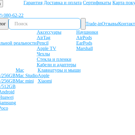
Гарантия
Доставка и оплата
Сертификаты
Карта пок
а
2) 080-62-22
лог
Trade-in
Отзывы
Контак
Аксессуары
Наушники
AirTag
AirPods
льной реальности
Pencil
EarPods
Apple TV
Marshall
Чехлы
Стекла и пленки
Кабели и адаптеры
Mac
Клавиатуры и мыши
B/256GB
Mac Studio
Apple
B/256GB
Mac mini
Xiaomi
B/512GB
Android
Huawei
Samsung
Poco