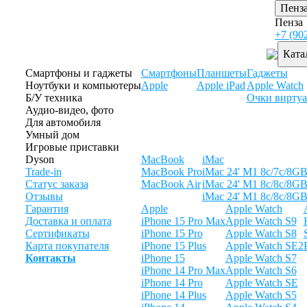
Пенз
Пенза
+7 (90
Ката
Смартфоны и гаджеты
Смартфоны
Планшеты
Гаджеты
Ноутбуки и компьютеры
Apple
Apple iPad
Apple Watch
Б/У техника
Очки виртуа
Аудио-видео, фото
Для автомобиля
Умный дом
Игровые приставки
Dyson
MacBook
iMac
Trade-in
MacBook Pro
iMac 24' M1 8c/7c/8G
Статус заказа
MacBook Air
iMac 24' M1 8c/8c/8G
Отзывы
iMac 24' M1 8c/8c/8G
Гарантия
Apple
Apple Watch
Доставка и оплата
iPhone 15 Pro Max
Apple Watch S9
Сертификаты
iPhone 15 Pro
Apple Watch S8
Карта покупателя
iPhone 15 Plus
Apple Watch SE2
Контакты
iPhone 15
Apple Watch S7
iPhone 14 Pro Max
Apple Watch S6
iPhone 14 Pro
Apple Watch SE
iPhone 14 Plus
Apple Watch S5