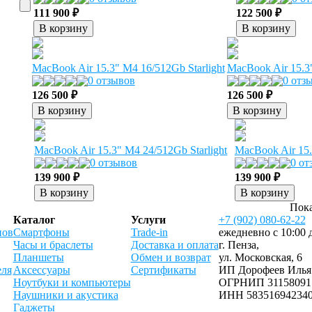
111 900 ₽
122 500 ₽
В корзину
В корзину
MacBook Air 15.3" M4 16/512Gb Starlight
MacBook Air 15.3
0 отзывов
0 отз
126 500 ₽
126 500 ₽
В корзину
В корзину
MacBook Air 15.3" M4 24/512Gb Starlight
MacBook Air 15
0 отзывов
0 от
139 900 ₽
139 900 ₽
В корзину
В корзину
Пока
Каталог
Услуги
+7 (902) 080-62-22
нов
Смартфоны
Trade-in
ежедневно с 10:00 
Часы и браслеты
Доставка и оплата
г. Пенза,
Планшеты
Обмен и возврат
ул. Московская, 6
еля
Аксессуары
Сертификаты
ИП Дорофеев Илья
Ноутбуки и компьютеры
ОГРНИП 31158091
Наушники и акустика
ИНН 58351694234
Гаджеты