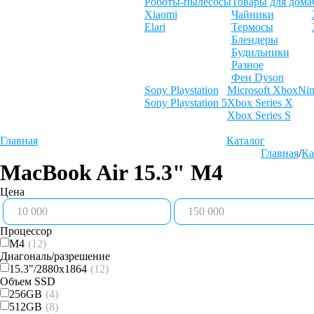
Роботы-пылесосы
Товары для дома
Xiaomi
Чайники
Elari
Термосы
Блендеры
Будильники
Разное
Фен Dyson
Sony Playstation
Microsoft Xbox
Nin
Sony Playstation 5
Xbox Series X
Xbox Series S
Главная
Каталог
Главная
/
Ка
MacBook Air 15.3" M4
Цена
Процессор
M4
(12)
Диагональ/разрешение
15.3"/2880x1864
(12)
Объем SSD
256GB
(4)
512GB
(8)