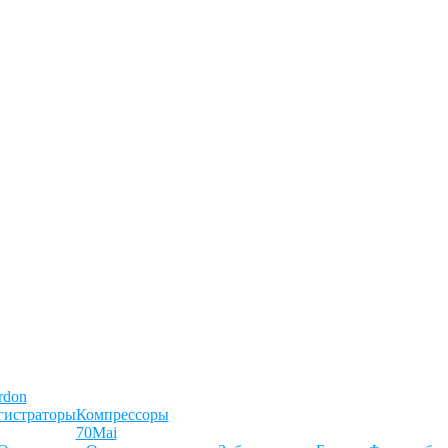
rdon
гистраторы
Компрессоры
70Mai