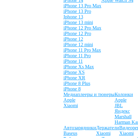
iPhone 14
Apple Watch S4
iPhone 13 Pro Max
iPhone 13 Pro
Iphone 13
iPhone 13 mini
iPhone 12 Pro Max
iPhone 12 Pro
iPhone 12
iPhone 12 mini
iPhone 11 Pro Max
iPhone 11 Pro
iPhone 11
iPhone Xs Max
iPhone XS
iPhone XR
iPhone 8 Plus
iPhone 8
Медиаплееры и тюнеры
Колонки
Apple
Apple
Xiaomi
JBL
Яндекс
Marshall
Harman Ka
Автозарядники
Держатели
Видеоре
Baseus
Xiaomi
Xiaomi