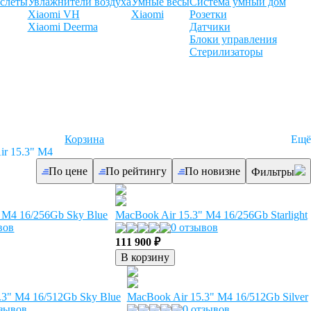
слеты
Увлажнители воздуха
Умные весы
Система умный дом
Xiaomi VH
Xiaomi
Розетки
Xiaomi Deerma
Датчики
Блоки управления
Стерилизаторы
Корзина
Ещё
r 15.3" M4
По цене
По рейтингу
По новизне
Фильтры
 M4 16/256Gb Sky Blue
MacBook Air 15.3" M4 16/256Gb Starlight
вов
0 отзывов
111 900 ₽
В корзину
.3" M4 16/512Gb Sky Blue
MacBook Air 15.3" M4 16/512Gb Silver
тзывов
0 отзывов