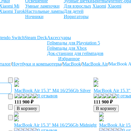
Очки
Освещение
Зубные щетки
Бритвы
Фитнес-бра
Xiaomi Mi
Умные лампочки
Для взрослых
Xiaomi
Xiaomi
Xiaomi Turok
Настольные лампы
Для детей
Ночники
Ирригаторы
tendo Switch
Steam Deck
Аксессуары
Геймпады для Playstation 5
Геймпады для Xbox
Док-станции для геймпадов
Избранное
талог
/
Ноутбуки и компьютеры
/
MacBook
/
MacBook Air
/
MacBook Ai
MacBook Air 15.3" M4 16/256Gb Silver
MacBook Air 15.3"
0 отзывов
0 отзы
111 900 ₽
111 900 ₽
В корзину
В корзину
MacBook Air 15.3" M4 16/256Gb Midnight
MacBook Air 15
0 отзывов
0 о