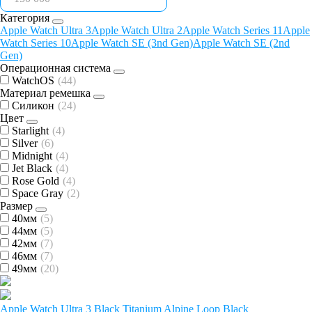
Категория
Apple Watch Ultra 3
Apple Watch Ultra 2
Apple Watch Series 11
Apple
Watch Series 10
Apple Watch SE (3nd Gen)
Apple Watch SE (2nd
Gen)
Операционная система
WatchOS
(44)
Материал ремешка
Силикон
(24)
Цвет
Starlight
(4)
Silver
(6)
Midnight
(4)
Jet Black
(4)
Rose Gold
(4)
Space Gray
(2)
Размер
40мм
(5)
44мм
(5)
42мм
(7)
46мм
(7)
49мм
(20)
Apple Watch Ultra 3 Black Titanium Alpine Loop Black