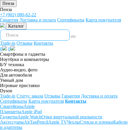
Пенза
Пенза
+7 (902) 080-62-22
Гарантия
Доставка и оплата
Сертификаты
Карта покупателя
Каталог
Trade-in
Отзывы
Контакты
0
0
Смартфоны и гаджеты
Ноутбуки и компьютеры
Б/У техника
Аудио-видео, фото
Для автомобиля
Умный дом
Игровые приставки
Dyson
Trade-in
Статус заказа
Отзывы
Гарантия
Доставка и оплата
Сертификаты
Карта покупателя
Контакты
Смартфоны
Apple
Планшеты
Apple iPad
Гаджеты
Apple Watch
Очки виртуальной реальности
Аксессуары
AirTag
Pencil
Apple TV
Чехлы
Стекла и пленки
Кабели
и адаптеры