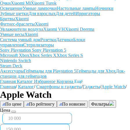
Очки
Xiaomi Mi
Xiaomi Turok
Освещение
Умные лампочки
Настольные лампы
Ночники
Зубные щетки
Для взрослых
Для детей
Ирригаторы
Бритвы
Xiaomi
Фитнес-браслеты
Xiaomi
Увлажнители воздуха
Xiaomi VH
Xiaomi Deerma
Умные весы
Xiaomi
Система умный дом
Розетки
Датчики
Блоки
управления
Стерилизаторы
Sony Playstation
Sony Playstation 5
Microsoft Xbox
Xbox Series X
Xbox Series S
Nintendo Switch
Steam Deck
Аксессуары
Геймпады для Playstation 5
Геймпады для Xbox
Док-
станции для геймпадов
Главная
Каталог
Избранное
Корзина
Ещё
Главная
/
Каталог
/
Смартфоны и гаджеты
/
Гаджеты
/
Apple Watch
/
Apple Watch
По цене
По рейтингу
По новизне
Фильтры
Цена