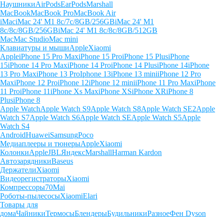
Наушники
AirPods
EarPods
Marshall
MacBook
MacBook Pro
MacBook Air
iMac
iMac 24' M1 8c/7c/8GB/256GB
iMac 24' M1
8c/8c/8GB/256GB
iMac 24' M1 8c/8c/8GB/512GB
Mac
Mac Studio
Mac mini
Клавиатуры и мыши
Apple
Xiaomi
Apple
iPhone 15 Pro Max
iPhone 15 Pro
iPhone 15 Plus
iPhone
15
iPhone 14 Pro Max
iPhone 14 Pro
iPhone 14 Plus
iPhone 14
iPhone
13 Pro Max
iPhone 13 Pro
Iphone 13
iPhone 13 mini
iPhone 12 Pro
Max
iPhone 12 Pro
iPhone 12
iPhone 12 mini
iPhone 11 Pro Max
iPhone
11 Pro
iPhone 11
iPhone Xs Max
iPhone XS
iPhone XR
iPhone 8
Plus
iPhone 8
Apple Watch
Apple Watch S9
Apple Watch S8
Apple Watch SE2
Apple
Watch S7
Apple Watch S6
Apple Watch SE
Apple Watch S5
Apple
Watch S4
Android
Huawei
Samsung
Poco
Медиаплееры и тюнеры
Apple
Xiaomi
Колонки
Apple
JBL
Яндекс
Marshall
Harman Kardon
Автозарядники
Baseus
Держатели
Xiaomi
Видеорегистраторы
Xiaomi
Компрессоры
70Mai
Роботы-пылесосы
Xiaomi
Elari
Товары для
дома
Чайники
Термосы
Блендеры
Будильники
Разное
Фен Dyson