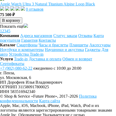
Apple Watch Ultra 3 Natural Titanium Alpine Loop Black
0 отзывов
75 500 ₽
В корзину
Показать ещё
1
2
3
4
5
Компания
Адреса магазинов
Статус заказа
Отзывы
Карта
покупателя
Гарантия
Контакты
Каталог
Смартфоны
Часы и браслеты
Планшеты
Аксессуары
Ноутбуки и компьютеры
Наушники и акустика
Гаджеты
Для
авто
Устройства Trade-in
Услуги
Trade-in
Доставка и оплата
Обмен и возврат
Сертификаты
+7 (902) 080-62-22
ежедневно с 10:00 до 20:00
г. Пенза,
ул. Московская, 6
ИП Дорофеев Илья Владимирович
ОГРНИП 311580917800025
ИНН 583516942340
© Shop & Service «Future Phone», 2017–2026
Политика
конфиденциальности
Карта сайта
Apple, Mac, iOS, Macbook, iPhone, iPad, Watch, iPod и их
логотипы являются зарегистрированными товарными знаками
Apple Inc. Обозначение Указывается не с целью