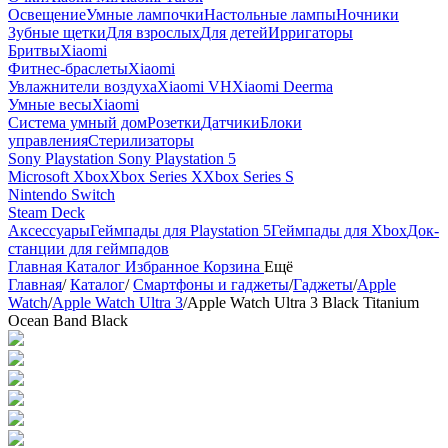
Освещение
Умные лампочки
Настольные лампы
Ночники
Зубные щетки
Для взрослых
Для детей
Ирригаторы
Бритвы
Xiaomi
Фитнес-браслеты
Xiaomi
Увлажнители воздуха
Xiaomi VH
Xiaomi Deerma
Умные весы
Xiaomi
Система умный дом
Розетки
Датчики
Блоки
управления
Стерилизаторы
Sony Playstation
Sony Playstation 5
Microsoft Xbox
Xbox Series X
Xbox Series S
Nintendo Switch
Steam Deck
Аксессуары
Геймпады для Playstation 5
Геймпады для Xbox
Док-
станции для геймпадов
Главная
Каталог
Избранное
Корзина
Ещё
Главная
/
Каталог
/
Смартфоны и гаджеты
/
Гаджеты
/
Apple
Watch
/
Apple Watch Ultra 3
/
Apple Watch Ultra 3 Black Titanium
Ocean Band Black