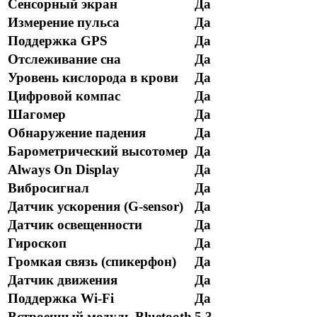
Сенсорный экран
Да
Измерение пульса
Да
Поддержка GPS
Да
Отслеживание сна
Да
Уровень кислорода в крови
Да
Цифровой компас
Да
Шагомер
Да
Обнаружение падения
Да
Барометрический высотомер
Да
Always On Display
Да
Вибросигнал
Да
Датчик ускорения (G-sensor)
Да
Датчик освещенности
Да
Гироскоп
Да
Громкая связь (спикерфон)
Да
Датчик движения
Да
Поддержка Wi-Fi
Да
Встроенный модуль Bluetooth
5.3