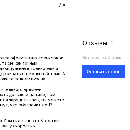
Да
0
Отзывы
 более эффективных тренировок
Нет отзывов. Оставьте св
 такие как точный
ндивидуальные тренировки и
Оставить отзыв
держивать оптимальный темп. А
 можете положиться на
длительного времени
вать дальше и дальше, чем
ится зарядить часы, вы можете
нут, что обеспечит до 12
любом виде спорта. Когда вы
 вашу скорость и