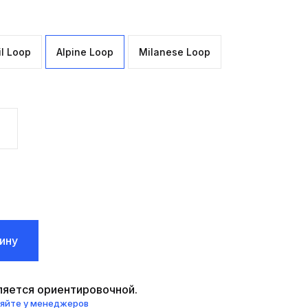
il Loop
Alpine Loop
Milanese Loop
ину
вляется ориентировочной.
няйте у менеджеров