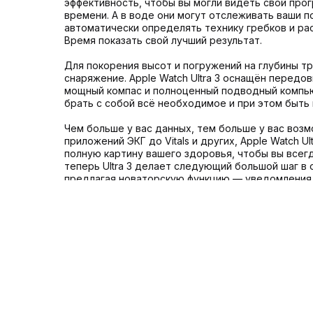
эффективность, чтобы вы могли видеть свой про
времени. А в воде они могут отслеживать ваши п
автоматически определять технику гребков и р
Время показать свой лучший результат.
Для покорения высот и погружений на глубины т
снаряжение. Apple Watch Ultra 3 оснащён передов
мощный компас и полноценный подводный компь
брать с собой всё необходимое и при этом быть
Чем больше у вас данных, тем больше у вас воз
приложений ЭКГ до Vitals и других, Apple Watch U
полную картину вашего здоровья, чтобы вы всегд
теперь Ultra 3 делает следующий большой шаг в
предлагая новаторскую функцию — уведомления 