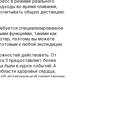
гресс в режиме реального
одходы во время плавания,
ассчитывать общую дистанцию.
ребуется специализированное
ыми функциями, такими как
ютер, поэтому вы можете
 готовым к любой экспедиции.
можностей действовать. От
ltra 3 предоставляет более
а были в курсе событий. А
 области здоровья сердца,
об артериальной гипертензии.