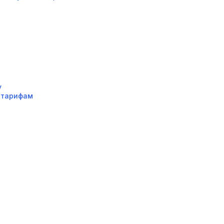
у
о
тарифам