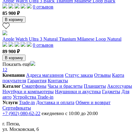
Apple Watch Ultra 3 Black Titanium Milanese Loop Black
0 отзывов
85 900 ₽
В корзину
Apple Watch Ultra 3 Natural Titanium Milanese Loop Natural
0 отзывов
89 900 ₽
В корзину
Показать ещё
1
2
Компания
Адреса магазинов
Статус заказа
Отзывы
Карта
покупателя
Гарантия
Контакты
Каталог
Смартфоны
Часы и браслеты
Планшеты
Аксессуары
Ноутбуки и компьютеры
Наушники и акустика
Гаджеты
Для
авто
Устройства Trade-in
Услуги
Trade-in
Доставка и оплата
Обмен и возврат
Сертификаты
+7 (902) 080-62-22
ежедневно с 10:00 до 20:00
г. Пенза,
ул. Московская, 6