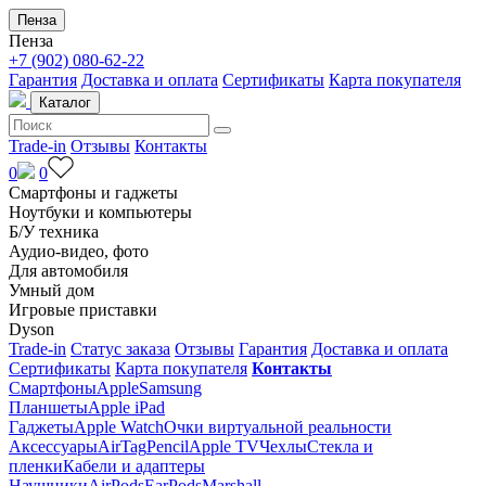
Пенза
Пенза
+7 (902) 080-62-22
Гарантия
Доставка и оплата
Сертификаты
Карта покупателя
Каталог
Trade-in
Отзывы
Контакты
0
0
Смартфоны и гаджеты
Ноутбуки и компьютеры
Б/У техника
Аудио-видео, фото
Для автомобиля
Умный дом
Игровые приставки
Dyson
Trade-in
Статус заказа
Отзывы
Гарантия
Доставка и оплата
Сертификаты
Карта покупателя
Контакты
Смартфоны
Apple
Samsung
Планшеты
Apple iPad
Гаджеты
Apple Watch
Очки виртуальной реальности
Аксессуары
AirTag
Pencil
Apple TV
Чехлы
Стекла и
пленки
Кабели и адаптеры
Наушники
AirPods
EarPods
Marshall