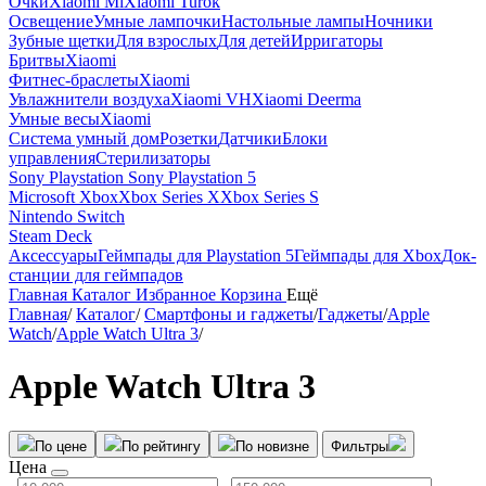
Очки
Xiaomi Mi
Xiaomi Turok
Освещение
Умные лампочки
Настольные лампы
Ночники
Зубные щетки
Для взрослых
Для детей
Ирригаторы
Бритвы
Xiaomi
Фитнес-браслеты
Xiaomi
Увлажнители воздуха
Xiaomi VH
Xiaomi Deerma
Умные весы
Xiaomi
Система умный дом
Розетки
Датчики
Блоки
управления
Стерилизаторы
Sony Playstation
Sony Playstation 5
Microsoft Xbox
Xbox Series X
Xbox Series S
Nintendo Switch
Steam Deck
Аксессуары
Геймпады для Playstation 5
Геймпады для Xbox
Док-
станции для геймпадов
Главная
Каталог
Избранное
Корзина
Ещё
Главная
/
Каталог
/
Смартфоны и гаджеты
/
Гаджеты
/
Apple
Watch
/
Apple Watch Ultra 3
/
Apple Watch Ultra 3
По цене
По рейтингу
По новизне
Фильтры
Цена