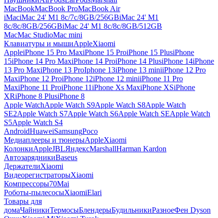
MacBook
MacBook Pro
MacBook Air
iMac
iMac 24' M1 8c/7c/8GB/256GB
iMac 24' M1
8c/8c/8GB/256GB
iMac 24' M1 8c/8c/8GB/512GB
Mac
Mac Studio
Mac mini
Клавиатуры и мыши
Apple
Xiaomi
Apple
iPhone 15 Pro Max
iPhone 15 Pro
iPhone 15 Plus
iPhone
15
iPhone 14 Pro Max
iPhone 14 Pro
iPhone 14 Plus
iPhone 14
iPhone
13 Pro Max
iPhone 13 Pro
Iphone 13
iPhone 13 mini
iPhone 12 Pro
Max
iPhone 12 Pro
iPhone 12
iPhone 12 mini
iPhone 11 Pro
Max
iPhone 11 Pro
iPhone 11
iPhone Xs Max
iPhone XS
iPhone
XR
iPhone 8 Plus
iPhone 8
Apple Watch
Apple Watch S9
Apple Watch S8
Apple Watch
SE2
Apple Watch S7
Apple Watch S6
Apple Watch SE
Apple Watch
S5
Apple Watch S4
Android
Huawei
Samsung
Poco
Медиаплееры и тюнеры
Apple
Xiaomi
Колонки
Apple
JBL
Яндекс
Marshall
Harman Kardon
Автозарядники
Baseus
Держатели
Xiaomi
Видеорегистраторы
Xiaomi
Компрессоры
70Mai
Роботы-пылесосы
Xiaomi
Elari
Товары для
дома
Чайники
Термосы
Блендеры
Будильники
Разное
Фен Dyson