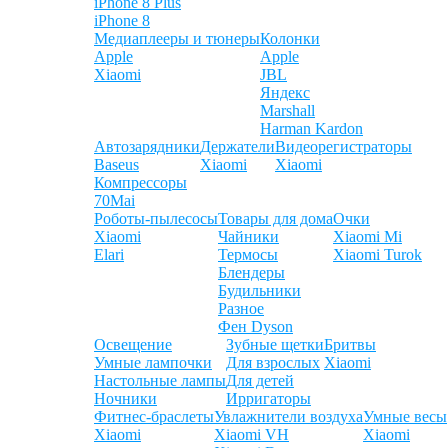
iPhone 8 Plus
iPhone 8
Медиаплееры и тюнеры
Колонки
Apple
Apple
Xiaomi
JBL
Яндекс
Marshall
Harman Kardon
Автозарядники
Держатели
Видеорегистраторы
Baseus
Xiaomi
Xiaomi
Компрессоры
70Mai
Роботы-пылесосы
Товары для дома
Очки
Xiaomi
Чайники
Xiaomi Mi
Elari
Термосы
Xiaomi Turok
Блендеры
Будильники
Разное
Фен Dyson
Освещение
Зубные щетки
Бритвы
Умные лампочки
Для взрослых
Xiaomi
Настольные лампы
Для детей
Ночники
Ирригаторы
Фитнес-браслеты
Увлажнители воздуха
Умные весы
Xiaomi
Xiaomi VH
Xiaomi