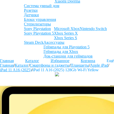
Xiaomi Deerma
Система умный дом
Розетки
Датчики
Блоки управления
Стерилизаторы
Sony Playstation
Microsoft Xbox
Nintendo Switch
Sony Playstation 5
Xbox Series X
Xbox Series S
Steam Deck
Аксессуары
Геймпады для Playstation 5
Геймпады для Xbox
Док-станции для геймпадов
Главная
Каталог
Избранное
Корзина
Ещё
Главная
/
Каталог
/
Смартфоны и гаджеты
/
Планшеты
/
Apple iPad
/
iPad 11 A16 (2025)
/
iPad 11 A16 (2025) 128Gb Wi-Fi Yellow