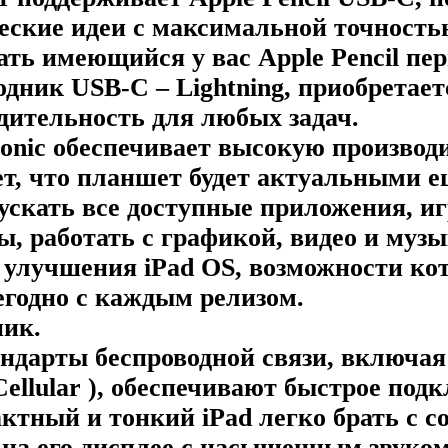
еские идеи с максимальной точность
ть имеющийся у вас Apple Pencil пе
одник USB-C – Lightning, приобретает
дительность для любых задач.
onic обеспечивает высокую производи
ет, что планшет будет актуальными е
пускать все доступные приложения, иг
, работать с графикой, видео и муз
 улучшения iPad OS, возможности ко
годно с каждым релизом.
ик.
ндарты беспроводной связи, включая
Cellular ), обеспечивают быстрое под
ктный и тонкий iPad легко брать с со
о на его дисплее с насыщенным звуко