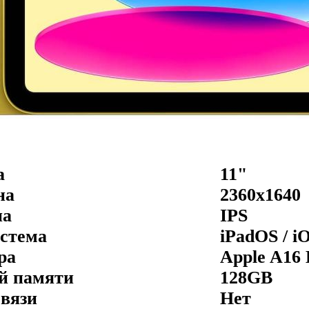
а
11"
на
2360x1640
на
IPS
стема
iPadOS / i
ра
Apple A16 
й памяти
128GB
связи
Нет