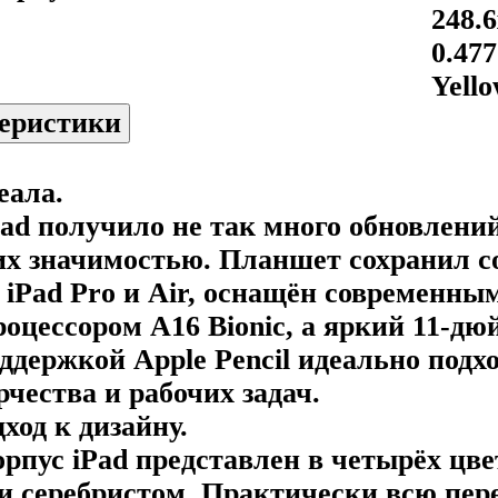
248.
0.477
Yell
теристики
еала.
Pad получило не так много обновлений
их значимостью. Планшет сохранил 
 iPad Pro и Air, оснащён современн
оцессором A16 Bionic, а яркий 11-д
поддержкой Apple Pencil идеально подх
рчества и рабочих задач.
од к дизайну.
пус iPad представлен в четырёх цвет
 и серебристом. Практически всю пе