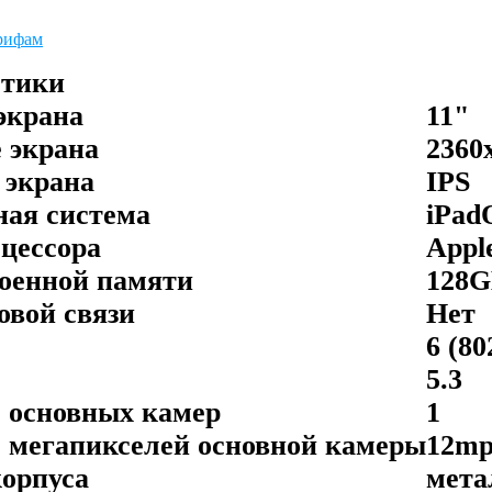
рифам
стики
экрана
11"
 экрана
2360
 экрана
IPS
ая система
iPad
цессора
Appl
оенной памяти
128
овой связи
Нет
6 (80
5.3
 основных камер
1
 мегапикселей основной камеры
12mp
орпуса
мета