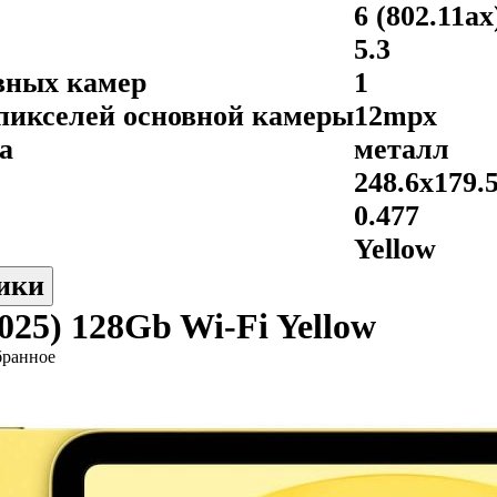
6 (802.11ax
5.3
вных камер
1
пикселей основной камеры
12mpx
а
металл
248.6x179.
0.477
Yellow
ики
2025) 128Gb Wi-Fi Yellow
бранное