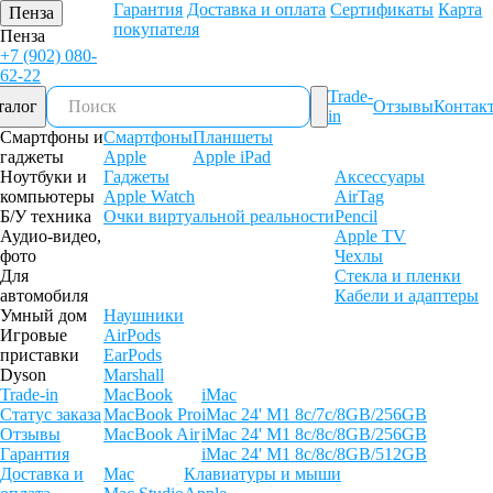
Гарантия
Доставка и оплата
Сертификаты
Карта
Пенза
покупателя
Пенза
+7 (902) 080-
62-22
Trade-
талог
Отзывы
Контак
in
Смартфоны и
Смартфоны
Планшеты
гаджеты
Apple
Apple iPad
Ноутбуки и
Гаджеты
Аксессуары
компьютеры
Apple Watch
AirTag
Б/У техника
Очки виртуальной реальности
Pencil
Аудио-видео,
Apple TV
фото
Чехлы
Для
Стекла и пленки
автомобиля
Кабели и адаптеры
Умный дом
Наушники
Игровые
AirPods
приставки
EarPods
Dyson
Marshall
Trade-in
MacBook
iMac
Статус заказа
MacBook Pro
iMac 24' M1 8c/7c/8GB/256GB
Отзывы
MacBook Air
iMac 24' M1 8c/8c/8GB/256GB
Гарантия
iMac 24' M1 8c/8c/8GB/512GB
Доставка и
Mac
Клавиатуры и мыши