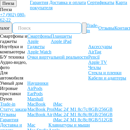
Гарантия
Доставка и оплата
Сертификаты
Карта
Пенза
покупателя
Пенза
+7 (902) 080-
62-22
Trade-
талог
Отзывы
Контак
in
Смартфоны и
Смартфоны
Планшеты
гаджеты
Apple
Apple iPad
Ноутбуки и
Гаджеты
Аксессуары
компьютеры
Apple Watch
AirTag
Б/У техника
Очки виртуальной реальности
Pencil
Аудио-видео,
Apple TV
фото
Чехлы
Для
Стекла и пленки
автомобиля
Кабели и адаптеры
Умный дом
Наушники
Игровые
AirPods
приставки
EarPods
Dyson
Marshall
Trade-in
MacBook
iMac
Статус заказа
MacBook Pro
iMac 24' M1 8c/7c/8GB/256GB
Отзывы
MacBook Air
iMac 24' M1 8c/8c/8GB/256GB
Гарантия
iMac 24' M1 8c/8c/8GB/512GB
Доставка и
Mac
Клавиатуры и мыши