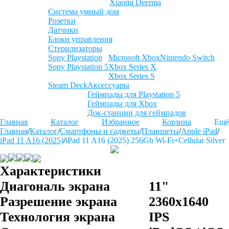
Xiaomi Deerma
Система умный дом
Розетки
Датчики
Блоки управления
Стерилизаторы
Sony Playstation
Microsoft Xbox
Nintendo Switch
Sony Playstation 5
Xbox Series X
Xbox Series S
Steam Deck
Аксессуары
Геймпады для Playstation 5
Геймпады для Xbox
Док-станции для геймпадов
Главная
Каталог
Избранное
Корзина
Ещё
Главная
/
Каталог
/
Смартфоны и гаджеты
/
Планшеты
/
Apple iPad
/
iPad 11 A16 (2025)
/
iPad 11 A16 (2025) 256Gb Wi-Fi+Cellular Silver
Характеристики
Диагональ экрана
11"
Разрешение экрана
2360x1640
Технология экрана
IPS