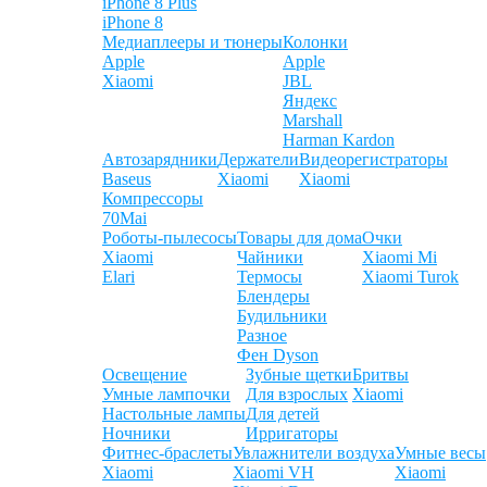
iPhone 8 Plus
iPhone 8
Медиаплееры и тюнеры
Колонки
Apple
Apple
Xiaomi
JBL
Яндекс
Marshall
Harman Kardon
Автозарядники
Держатели
Видеорегистраторы
Baseus
Xiaomi
Xiaomi
Компрессоры
70Mai
Роботы-пылесосы
Товары для дома
Очки
Xiaomi
Чайники
Xiaomi Mi
Elari
Термосы
Xiaomi Turok
Блендеры
Будильники
Разное
Фен Dyson
Освещение
Зубные щетки
Бритвы
Умные лампочки
Для взрослых
Xiaomi
Настольные лампы
Для детей
Ночники
Ирригаторы
Фитнес-браслеты
Увлажнители воздуха
Умные весы
Xiaomi
Xiaomi VH
Xiaomi