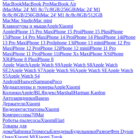
MacBook
MacBook Pro
MacBook Air
iMac
iMac 24' M1 8c/7c/8GB/256GB
iMac 24' M1
8c/8c/8GB/256GB
iMac 24' M1 8c/8c/8GB/512GB
Mac
Mac Studio
Mac mini
Клавиатуры и мыши
Apple
Xiaomi
Apple
iPhone 15 Pro Max
iPhone 15 Pro
iPhone 15 Plus
iPhone
15
iPhone 14 Pro Max
iPhone 14 Pro
iPhone 14 Plus
iPhone 14
iPhone
13 Pro Max
iPhone 13 Pro
Iphone 13
iPhone 13 mini
iPhone 12 Pro
Max
iPhone 12 Pro
iPhone 12
iPhone 12 mini
iPhone 11 Pro
Max
iPhone 11 Pro
iPhone 11
iPhone Xs Max
iPhone XS
iPhone
XR
iPhone 8 Plus
iPhone 8
Apple Watch
Apple Watch S9
Apple Watch S8
Apple Watch
SE2
Apple Watch S7
Apple Watch S6
Apple Watch SE
Apple Watch
S5
Apple Watch S4
Android
Huawei
Samsung
Poco
Медиаплееры и тюнеры
Apple
Xiaomi
Колонки
Apple
JBL
Яндекс
Marshall
Harman Kardon
Автозарядники
Baseus
Держатели
Xiaomi
Видеорегистраторы
Xiaomi
Компрессоры
70Mai
Роботы-пылесосы
Xiaomi
Elari
Товары для
дома
Чайники
Термосы
Блендеры
Будильники
Разное
Фен Dyson
Очки
Xiaomi Mi
Xiaomi Turok