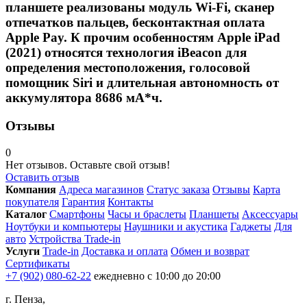
планшете реализованы модуль Wi-Fi, сканер
отпечатков пальцев, бесконтактная оплата
Apple Pay. К прочим особенностям Apple iPad
(2021) относятся технология iBeacon для
определения местоположения, голосовой
помощник Siri и длительная автономность от
аккумулятора 8686 мА*ч.
Отзывы
0
Нет отзывов. Оставьте свой отзыв!
Оставить отзыв
Компания
Адреса магазинов
Статус заказа
Отзывы
Карта
покупателя
Гарантия
Контакты
Каталог
Смартфоны
Часы и браслеты
Планшеты
Аксессуары
Ноутбуки и компьютеры
Наушники и акустика
Гаджеты
Для
авто
Устройства Trade-in
Услуги
Trade-in
Доставка и оплата
Обмен и возврат
Сертификаты
+7 (902) 080-62-22
ежедневно с 10:00 до 20:00
г. Пенза,