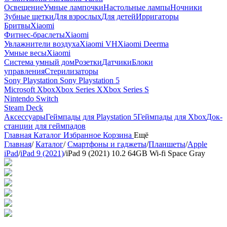
Освещение
Умные лампочки
Настольные лампы
Ночники
Зубные щетки
Для взрослых
Для детей
Ирригаторы
Бритвы
Xiaomi
Фитнес-браслеты
Xiaomi
Увлажнители воздуха
Xiaomi VH
Xiaomi Deerma
Умные весы
Xiaomi
Система умный дом
Розетки
Датчики
Блоки
управления
Стерилизаторы
Sony Playstation
Sony Playstation 5
Microsoft Xbox
Xbox Series X
Xbox Series S
Nintendo Switch
Steam Deck
Аксессуары
Геймпады для Playstation 5
Геймпады для Xbox
Док-
станции для геймпадов
Главная
Каталог
Избранное
Корзина
Ещё
Главная
/
Каталог
/
Смартфоны и гаджеты
/
Планшеты
/
Apple
iPad
/
iPad 9 (2021)
/
iPad 9 (2021) 10.2 64GB Wi-fi Space Gray