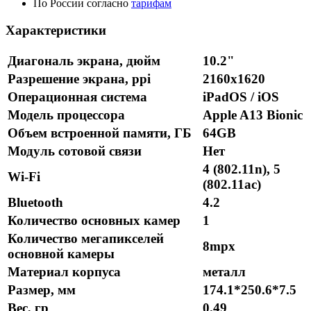
По России согласно
тарифам
Характеристики
Диагональ экрана, дюйм
10.2"
Разрешение экрана, ppi
2160x1620
Операционная система
iPadOS / iOS
Модель процессора
Apple A13 Bionic
Объем встроенной памяти, ГБ
64GB
Модуль сотовой связи
Нет
4 (802.11n), 5
Wi-Fi
(802.11ac)
Bluetooth
4.2
Количество основных камер
1
Количество мегапикселей
8mpx
основной камеры
Материал корпуса
металл
Размер, мм
174.1*250.6*7.5
Вес, гр
0.49