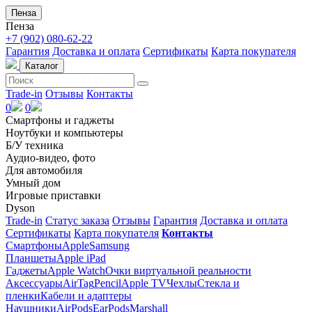
Пенза
Пенза
+7 (902) 080-62-22
Гарантия
Доставка и оплата
Сертификаты
Карта покупателя
Каталог
Trade-in
Отзывы
Контакты
0
0
Смартфоны и гаджеты
Ноутбуки и компьютеры
Б/У техника
Аудио-видео, фото
Для автомобиля
Умный дом
Игровые приставки
Dyson
Trade-in
Статус заказа
Отзывы
Гарантия
Доставка и оплата
Сертификаты
Карта покупателя
Контакты
Смартфоны
Apple
Samsung
Планшеты
Apple iPad
Гаджеты
Apple Watch
Очки виртуальной реальности
Аксессуары
AirTag
Pencil
Apple TV
Чехлы
Стекла и
пленки
Кабели и адаптеры
Наушники
AirPods
EarPods
Marshall