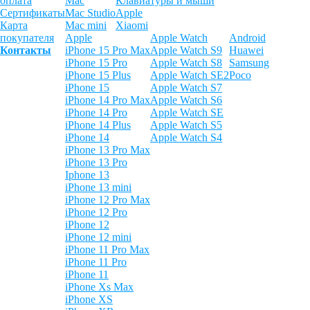
оплата
Mac
Клавиатуры и мыши
Сертификаты
Mac Studio
Apple
Карта
Mac mini
Xiaomi
покупателя
Apple
Apple Watch
Android
Контакты
iPhone 15 Pro Max
Apple Watch S9
Huawei
iPhone 15 Pro
Apple Watch S8
Samsung
iPhone 15 Plus
Apple Watch SE2
Poco
iPhone 15
Apple Watch S7
iPhone 14 Pro Max
Apple Watch S6
iPhone 14 Pro
Apple Watch SE
iPhone 14 Plus
Apple Watch S5
iPhone 14
Apple Watch S4
iPhone 13 Pro Max
iPhone 13 Pro
Iphone 13
iPhone 13 mini
iPhone 12 Pro Max
iPhone 12 Pro
iPhone 12
iPhone 12 mini
iPhone 11 Pro Max
iPhone 11 Pro
iPhone 11
iPhone Xs Max
iPhone XS