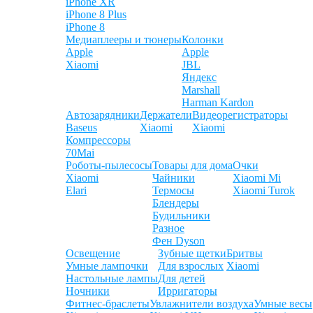
iPhone XR
iPhone 8 Plus
iPhone 8
Медиаплееры и тюнеры
Колонки
Apple
Apple
Xiaomi
JBL
Яндекс
Marshall
Harman Kardon
Автозарядники
Держатели
Видеорегистраторы
Baseus
Xiaomi
Xiaomi
Компрессоры
70Mai
Роботы-пылесосы
Товары для дома
Очки
Xiaomi
Чайники
Xiaomi Mi
Elari
Термосы
Xiaomi Turok
Блендеры
Будильники
Разное
Фен Dyson
Освещение
Зубные щетки
Бритвы
Умные лампочки
Для взрослых
Xiaomi
Настольные лампы
Для детей
Ночники
Ирригаторы
Фитнес-браслеты
Увлажнители воздуха
Умные весы