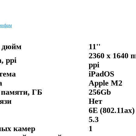
рифам
, дюйм
11''
2360 x 1640 
, ppi
ppi
тема
iPadOS
а
Apple M2
 памяти, ГБ
256Gb
язи
Нет
6E (802.11ax)
5.3
ных камер
1