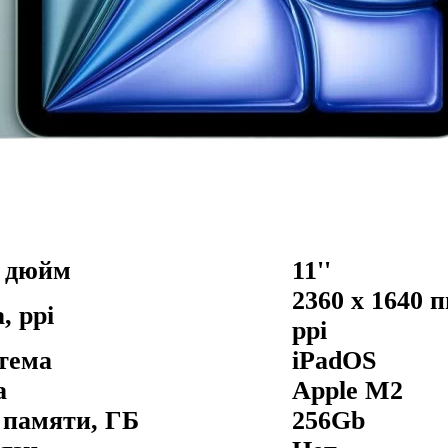
, дюйм
11''
2360 x 1640 
, ppi
ppi
тема
iPadOS
а
Apple M2
 памяти, ГБ
256Gb