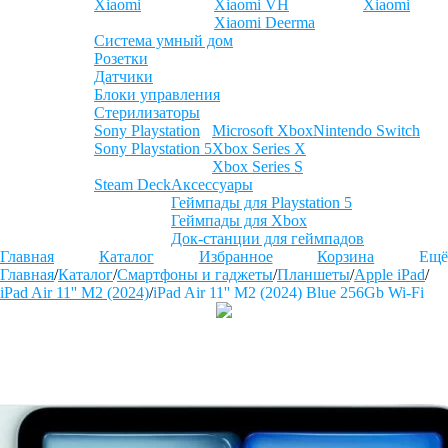
Xiaomi
Xiaomi VH
Xiaomi
Xiaomi Deerma
Система умный дом
Розетки
Датчики
Блоки управления
Стерилизаторы
Sony Playstation
Microsoft Xbox
Nintendo Switch
Sony Playstation 5
Xbox Series X
Xbox Series S
Steam Deck
Аксессуары
Геймпады для Playstation 5
Геймпады для Xbox
Док-станции для геймпадов
Главная
Каталог
Избранное
Корзина
Ещё
Главная
/
Каталог
/
Смартфоны и гаджеты
/
Планшеты
/
Apple iPad
/
iPad Air 11'' M2 (2024)
/
iPad Air 11'' M2 (2024) Blue 256Gb Wi-Fi