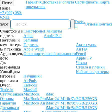
Гарантия
Доставка и оплата
Сертификаты
Карта
Пенза
покупателя
Пенза
+7 (902) 080-
62-22
Trade-
талог
Отзывы
Контак
in
Смартфоны и
Смартфоны
Планшеты
гаджеты
Apple
Apple iPad
Ноутбуки и
Samsung
компьютеры
Гаджеты
Аксессуары
Б/У техника
Apple Watch
AirTag
Аудио-видео,
Очки виртуальной реальности
Pencil
фото
Apple TV
Для
Чехлы
автомобиля
Стекла и пленки
Умный дом
Кабели и адаптеры
Игровые
Наушники
приставки
AirPods
Dyson
EarPods
Trade-in
Marshall
Статус заказа
MacBook
iMac
Отзывы
MacBook Pro
iMac 24' M1 8c/7c/8GB/256GB
Гарантия
MacBook Air
iMac 24' M1 8c/8c/8GB/256GB
Доставка и
iMac 24' M1 8c/8c/8GB/512GB