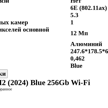
язи
Нет
6E (802.11ax)
5.3
ных камер
1
икселей основной
12 Мп
Алюминий
247.6*178.5*6
0,462
Blue
ки
 M2 (2024) Blue 256Gb Wi-Fi
бранное