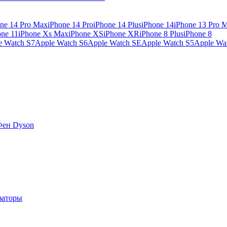
ne 14 Pro Max
iPhone 14 Pro
iPhone 14 Plus
iPhone 14
iPhone 13 Pro 
one 11
iPhone Xs Max
iPhone XS
iPhone XR
iPhone 8 Plus
iPhone 8
e Watch S7
Apple Watch S6
Apple Watch SE
Apple Watch S5
Apple Wa
Фен Dyson
заторы