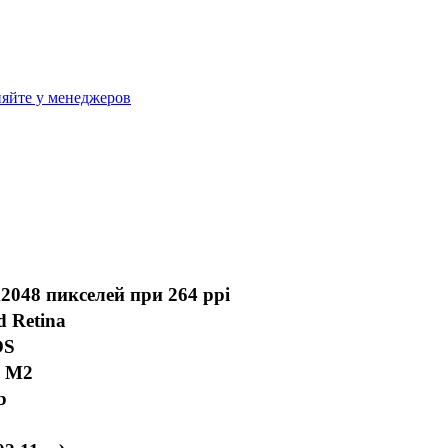
яйте у менеджеров
2048 пикселей при 264 ppi
d Retina
OS
e M2
b