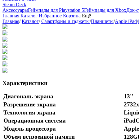
Steam Deck
Аксессуары
Геймпады для Playstation 5
Геймпады для Xbox
Док-с
Главная
Каталог
Избранное
Корзина
Ещё
Главная
/
Каталог
/
Смартфоны и гаджеты
/
Планшеты
/
Apple iPad
/
Характеристики
Диагональ экрана
13''
Разрешение экрана
2732х
Технология экрана
Liqui
Операционная система
iPad
Модель процессора
Appl
Объем встроенной памяти
128G