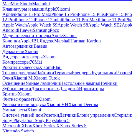
Mac
Mac Studio
Mac mini
Клавиатуры и мыши
Apple
Xiaomi
Apple
iPhone 15 Pro Max
iPhone 15 Pro
iPhone 15 Plus
iPhone 15
iPho
12 Pro
iPhone 12
iPhone 12 mini
iPhone 11 Pro Max
iPhone 11 Pro
iPh
Apple Watch
Apple Watch S9
Apple Watch S8
Apple Watch SE2
Appl
Android
Huawei
Samsung
Poco
Медиаплееры и тюнеры
Apple
Xiaomi
Колонки
Apple
JBL
Яндекс
Marshall
Harman Kardon
Автозарядники
Baseus
Держатели
Xiaomi
Видеорегистраторы
Xiaomi
Компрессоры
70Mai
Роботы-пылесосы
Xiaomi
Elari
Товары для дома
Чайники
Термосы
Блендеры
Будильники
Разное
Очки
Xiaomi Mi
Xiaomi Turok
Освещение
Умные лампочки
Настольные лампы
Ночники
Зубные щетки
Для взрослых
Для детей
Ирригаторы
Бритвы
Xiaomi
Фитнес-браслеты
Xiaomi
Увлажнители воздуха
Xiaomi VH
Xiaomi Deerma
Умные весы
Xiaomi
Система умный дом
Розетки
Датчики
Блоки управления
Стерили
Sony Playstation
Sony Playstation 5
Microsoft Xbox
Xbox Series X
Xbox Series S
Nintendo Switch