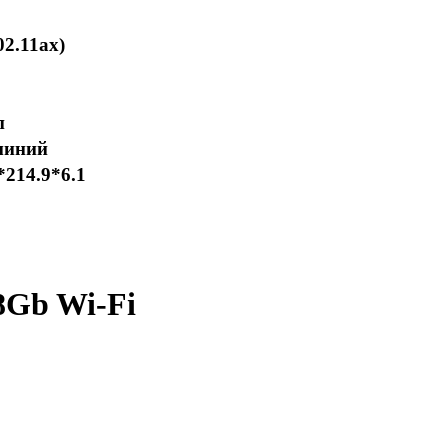
02.11ax)
п
иний
*214.9*6.1
28Gb Wi-Fi