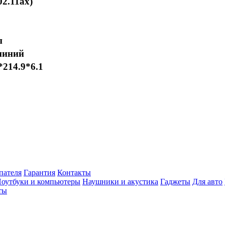
02.11ax)
п
иний
*214.9*6.1
пателя
Гарантия
Контакты
оутбуки и компьютеры
Наушники и акустика
Гаджеты
Для авто
ты