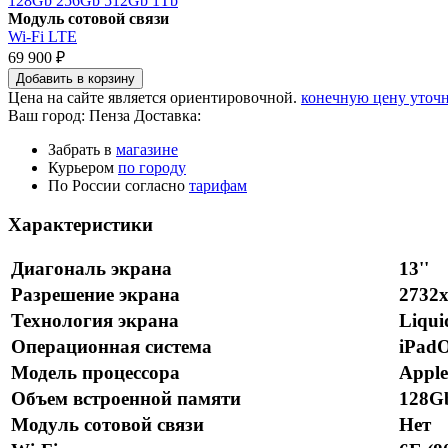
128Gb
256Gb
512Gb
1Tb
Модуль сотовой связи
Wi-Fi
LTE
69 900 ₽
Добавить в корзину
Цена на сайте является ориентировочной.
конечную цену уточн
Ваш город:
Пенза
Доставка:
Забрать в
магазине
Курьером
по городу
По России согласно
тарифам
Характеристики
Диагональ экрана
13''
Разрешение экрана
2732х
Технология экрана
Liqui
Операционная система
iPad
Модель процессора
Appl
Объем встроенной памяти
128G
Модуль сотовой связи
Нет