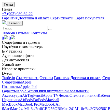
Пенза
Пенза
+7 (902) 080-62-22
Гарантия
Доставка и оплата
Сертификаты
Карта покупателя
Каталог
Trade-in
Отзывы
Контакты
0
0
Смартфоны и гаджеты
Ноутбуки и компьютеры
Б/У техника
Аудио-видео, фото
Для автомобиля
Умный дом
Игровые приставки
Dyson
Trade-in
Статус заказа
Отзывы
Гарантия
Доставка и оплата
Сер
Смартфоны
Apple
Планшеты
Apple iPad
Гаджеты
Apple Watch
Очки виртуальной реальности
Аксессуары
AirTag
Pencil
Apple TV
Чехлы
Стекла и пленки
Кабели
Наушники
AirPods
EarPods
Marshall
MacBook
MacBook Pro
MacBook Air
iMac
iMac 24' M1 8c/7c/8GB/256GB
iMac 24' M1 8c/8c/8GB/256G