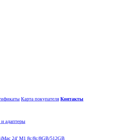
тификаты
Карта покупателя
Контакты
 и адаптеры
B
iMac 24' M1 8c/8c/8GB/512GB