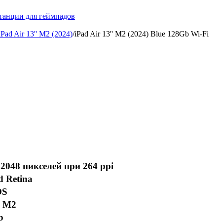
танции для геймпадов
iPad Air 13'' M2 (2024)
/
iPad Air 13'' M2 (2024) Blue 128Gb Wi-Fi
2048 пикселей при 264 ppi
d Retina
OS
e M2
b