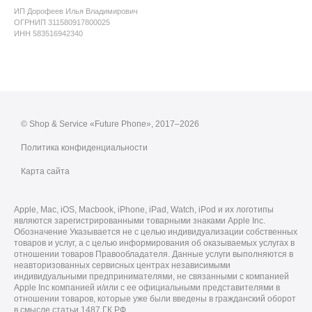
ИП Дорофеев Илья Владимирович
ОГРНИП 311580917800025
ИНН 583516942340
© Shop & Service «Future Phone», 2017–2026
Политика конфиденциальности
Карта сайта
Apple, Mac, iOS, Macbook, iPhone, iPad, Watch, iPod и их логотипы
являются зарегистрированными товарными знаками Apple Inc.
Обозначение Указывается не с целью индивидуализации собственных
товаров и услуг, а с целью информирования об оказываемых услугах в
отношении товаров Правообладателя. Данные услуги выполняются в
неавторизованных сервисных центрах независимыми
индивидуальными предпринимателями, не связанными с компанией
Apple Inc компанией и/или с ее официальными представителями в
отношении товаров, которые уже были введены в гражданский оборот
в смысле статьи 1487 ГК РФ.