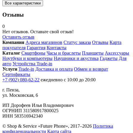
Все характеристики
Отзывы
0
Нет отзывов. Оставьте свой отзыв!
Оставить отзыв
Компания
Адреса магазинов
Статус заказа
Отзывы
Карта
покупателя
Гарантия
Контакты
Каталог
Смартфоны
Часы и браслеты
Планшеты
Аксессуары
Ноутбуки и компьютеры
Наушники и акустика
Гаджеты
Для
авто
Устройства Trade-in
Услуги
Trade-in
Доставка и оплата
Обмен и возврат
Сертификаты
+7 (902) 080-62-22
ежедневно с 10:00 до 20:00
г. Пенза,
ул. Московская, 6
ИП Дорофеев Илья Владимирович
ОГРНИП 311580917800025
ИНН 583516942340
© Shop & Service «Future Phone», 2017–2026
Политика
конфиденциальности
Карта сайта