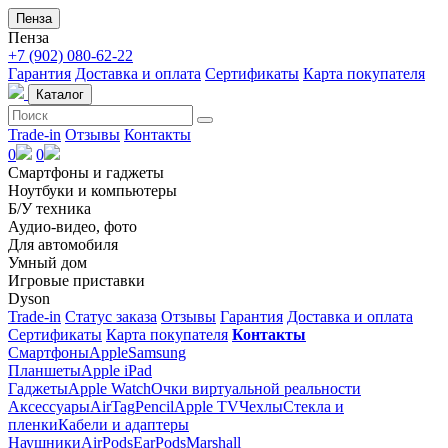
Пенза
Пенза
+7 (902) 080-62-22
Гарантия
Доставка и оплата
Сертификаты
Карта покупателя
Каталог
Trade-in
Отзывы
Контакты
0
0
Смартфоны и гаджеты
Ноутбуки и компьютеры
Б/У техника
Аудио-видео, фото
Для автомобиля
Умный дом
Игровые приставки
Dyson
Trade-in
Статус заказа
Отзывы
Гарантия
Доставка и оплата
Сертификаты
Карта покупателя
Контакты
Смартфоны
Apple
Samsung
Планшеты
Apple iPad
Гаджеты
Apple Watch
Очки виртуальной реальности
Аксессуары
AirTag
Pencil
Apple TV
Чехлы
Стекла и
пленки
Кабели и адаптеры
Наушники
AirPods
EarPods
Marshall