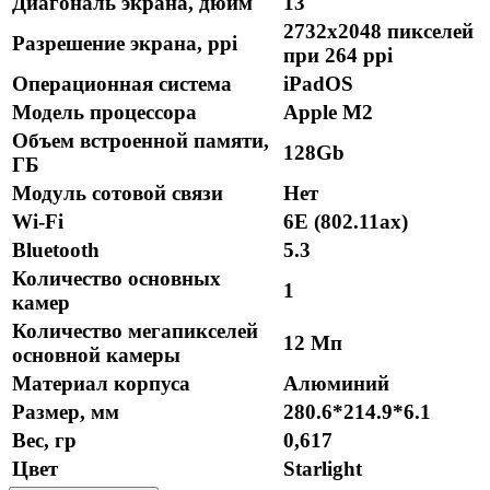
Диагональ экрана, дюйм
13''
2732х2048 пикселей
Разрешение экрана, ppi
при 264 ppi
Операционная система
iPadOS
Модель процессора
Apple M2
Объем встроенной памяти,
128Gb
ГБ
Модуль сотовой связи
Нет
Wi-Fi
6E (802.11ax)
Bluetooth
5.3
Количество основных
1
камер
Количество мегапикселей
12 Мп
основной камеры
Материал корпуса
Алюминий
Размер, мм
280.6*214.9*6.1
Вес, гр
0,617
Цвет
Starlight