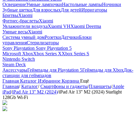
Освещение
Умные лампочки
Настольные лампы
Ночники
Зубные щетки
Для взрослых
Для детей
Ирригаторы
Бритвы
Xiaomi
Фитнес-браслеты
Xiaomi
Увлажнители воздуха
Xiaomi VH
Xiaomi Deerma
Умные весы
Xiaomi
Система умный дом
Розетки
Датчики
Блоки
управления
Стерилизаторы
Sony Playstation
Sony Playstation 5
Microsoft Xbox
Xbox Series X
Xbox Series S
Nintendo Switch
Steam Deck
Аксессуары
Геймпады для Playstation 5
Геймпады для Xbox
Док-
станции для геймпадов
Главная
Каталог
Избранное
Корзина
Ещё
Главная
/
Каталог
/
Смартфоны и гаджеты
/
Планшеты
/
Apple
iPad
/
iPad Air 13'' M2 (2024)
/
iPad Air 13'' M2 (2024) Starlight
128Gb Wi-Fi