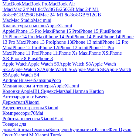
MacBook
MacBook Pro
MacBook Air
iMac
iMac 24' M1 8c/7c/8GB/256GB
iMac 24' M1
8c/8c/8GB/256GB
iMac 24' M1 8c/8c/8GB/512GB
Mac
Mac Studio
Mac mini
Клавиатуры и мыши
Apple
Xiaomi
Apple
iPhone 15 Pro Max
iPhone 15 Pro
iPhone 15 Plus
iPhone
15
iPhone 14 Pro Max
iPhone 14 Pro
iPhone 14 Plus
iPhone 14
iPhone
13 Pro Max
iPhone 13 Pro
Iphone 13
iPhone 13 mini
iPhone 12 Pro
Max
iPhone 12 Pro
iPhone 12
iPhone 12 mini
iPhone 11 Pro
Max
iPhone 11 Pro
iPhone 11
iPhone Xs Max
iPhone XS
iPhone
XR
iPhone 8 Plus
iPhone 8
Apple Watch
Apple Watch S9
Apple Watch S8
Apple Watch
SE2
Apple Watch S7
Apple Watch S6
Apple Watch SE
Apple Watch
S5
Apple Watch S4
Android
Huawei
Samsung
Poco
Медиаплееры и тюнеры
Apple
Xiaomi
Колонки
Apple
JBL
Яндекс
Marshall
Harman Kardon
Автозарядники
Baseus
Держатели
Xiaomi
Видеорегистраторы
Xiaomi
Компрессоры
70Mai
Роботы-пылесосы
Xiaomi
Elari
Товары для
дома
Чайники
Термосы
Блендеры
Будильники
Разное
Фен Dyson
Очки
Xiaomi Mi
Xiaomi Turok