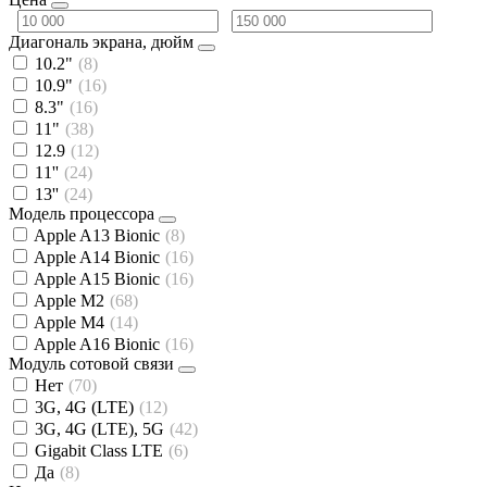
Диагональ экрана, дюйм
10.2"
(8)
10.9"
(16)
8.3"
(16)
11"
(38)
12.9
(12)
11''
(24)
13''
(24)
Модель процессора
Apple A13 Bionic
(8)
Apple A14 Bionic
(16)
Apple A15 Bionic
(16)
Apple M2
(68)
Apple M4
(14)
Apple A16 Bionic
(16)
Модуль сотовой связи
Нет
(70)
3G, 4G (LTE)
(12)
3G, 4G (LTE), 5G
(42)
Gigabit Class LTE
(6)
Да
(8)