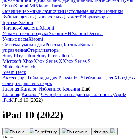
дома
Чайники
Термосы
Блендеры
Будильники
Разное
Фен Dyson
Очки
Xiaomi Mi
Xiaomi Turok
Освещение
Умные лампочки
Настольные лампы
Ночники
Зубные щетки
Для взрослых
Для детей
Ирригаторы
Бритвы
Xiaomi
Фитнес-браслеты
Xiaomi
Увлажнители воздуха
Xiaomi VH
Xiaomi Deerma
Умные весы
Xiaomi
Система умный дом
Розетки
Датчики
Блоки
управления
Стерилизаторы
Sony Playstation
Sony Playstation 5
Microsoft Xbox
Xbox Series X
Xbox Series S
Nintendo Switch
Steam Deck
Аксессуары
Геймпады для Playstation 5
Геймпады для Xbox
Док-
станции для геймпадов
Главная
Каталог
Избранное
Корзина
Ещё
Главная
/
Каталог
/
Смартфоны и гаджеты
/
Планшеты
/
Apple
iPad
/
/
iPad 10 (2022)
iPad 10 (2022)
По цене
По рейтингу
По новизне
Фильтры
Цена