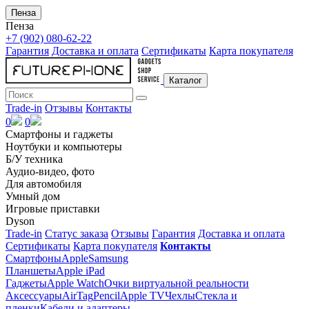
Пенза
Пенза
+7 (902) 080-62-22
Гарантия
Доставка и оплата
Сертификаты
Карта покупателя
Каталог
Trade-in
Отзывы
Контакты
0
0
Смартфоны и гаджеты
Ноутбуки и компьютеры
Б/У техника
Аудио-видео, фото
Для автомобиля
Умный дом
Игровые приставки
Dyson
Trade-in
Статус заказа
Отзывы
Гарантия
Доставка и оплата
Сертификаты
Карта покупателя
Контакты
Смартфоны
Apple
Samsung
Планшеты
Apple iPad
Гаджеты
Apple Watch
Очки виртуальной реальности
Аксессуары
AirTag
Pencil
Apple TV
Чехлы
Стекла и
пленки
Кабели и адаптеры