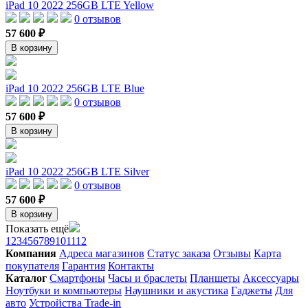
iPad 10 2022 256GB LTE Yellow
0 отзывов
57 600 ₽
В корзину
iPad 10 2022 256GB LTE Blue
0 отзывов
57 600 ₽
В корзину
iPad 10 2022 256GB LTE Silver
0 отзывов
57 600 ₽
В корзину
Показать ещё
1
2
3
4
5
6
7
8
9
10
11
12
Компания
Адреса магазинов
Статус заказа
Отзывы
Карта
покупателя
Гарантия
Контакты
Каталог
Смартфоны
Часы и браслеты
Планшеты
Аксессуары
Ноутбуки и компьютеры
Наушники и акустика
Гаджеты
Для
авто
Устройства Trade-in