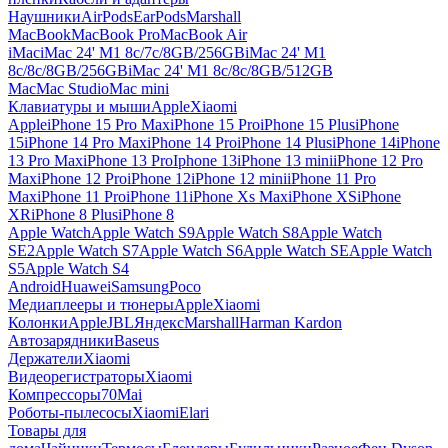
Наушники
AirPods
EarPods
Marshall
MacBook
MacBook Pro
MacBook Air
iMac
iMac 24' M1 8c/7c/8GB/256GB
iMac 24' M1
8c/8c/8GB/256GB
iMac 24' M1 8c/8c/8GB/512GB
Mac
Mac Studio
Mac mini
Клавиатуры и мыши
Apple
Xiaomi
Apple
iPhone 15 Pro Max
iPhone 15 Pro
iPhone 15 Plus
iPhone
15
iPhone 14 Pro Max
iPhone 14 Pro
iPhone 14 Plus
iPhone 14
iPhone
13 Pro Max
iPhone 13 Pro
Iphone 13
iPhone 13 mini
iPhone 12 Pro
Max
iPhone 12 Pro
iPhone 12
iPhone 12 mini
iPhone 11 Pro
Max
iPhone 11 Pro
iPhone 11
iPhone Xs Max
iPhone XS
iPhone
XR
iPhone 8 Plus
iPhone 8
Apple Watch
Apple Watch S9
Apple Watch S8
Apple Watch
SE2
Apple Watch S7
Apple Watch S6
Apple Watch SE
Apple Watch
S5
Apple Watch S4
Android
Huawei
Samsung
Poco
Медиаплееры и тюнеры
Apple
Xiaomi
Колонки
Apple
JBL
Яндекс
Marshall
Harman Kardon
Автозарядники
Baseus
Держатели
Xiaomi
Видеорегистраторы
Xiaomi
Компрессоры
70Mai
Роботы-пылесосы
Xiaomi
Elari
Товары для