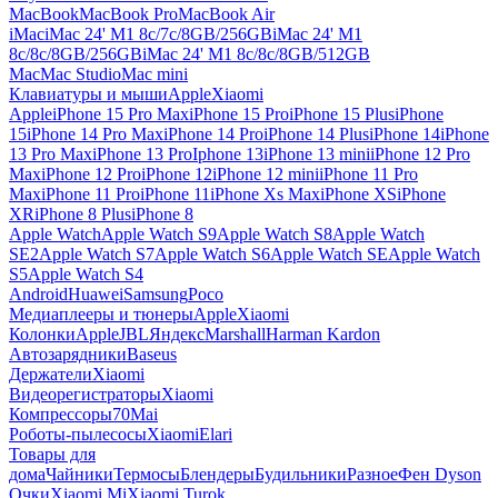
MacBook
MacBook Pro
MacBook Air
iMac
iMac 24' M1 8c/7c/8GB/256GB
iMac 24' M1
8c/8c/8GB/256GB
iMac 24' M1 8c/8c/8GB/512GB
Mac
Mac Studio
Mac mini
Клавиатуры и мыши
Apple
Xiaomi
Apple
iPhone 15 Pro Max
iPhone 15 Pro
iPhone 15 Plus
iPhone
15
iPhone 14 Pro Max
iPhone 14 Pro
iPhone 14 Plus
iPhone 14
iPhone
13 Pro Max
iPhone 13 Pro
Iphone 13
iPhone 13 mini
iPhone 12 Pro
Max
iPhone 12 Pro
iPhone 12
iPhone 12 mini
iPhone 11 Pro
Max
iPhone 11 Pro
iPhone 11
iPhone Xs Max
iPhone XS
iPhone
XR
iPhone 8 Plus
iPhone 8
Apple Watch
Apple Watch S9
Apple Watch S8
Apple Watch
SE2
Apple Watch S7
Apple Watch S6
Apple Watch SE
Apple Watch
S5
Apple Watch S4
Android
Huawei
Samsung
Poco
Медиаплееры и тюнеры
Apple
Xiaomi
Колонки
Apple
JBL
Яндекс
Marshall
Harman Kardon
Автозарядники
Baseus
Держатели
Xiaomi
Видеорегистраторы
Xiaomi
Компрессоры
70Mai
Роботы-пылесосы
Xiaomi
Elari
Товары для
дома
Чайники
Термосы
Блендеры
Будильники
Разное
Фен Dyson
Очки
Xiaomi Mi
Xiaomi Turok