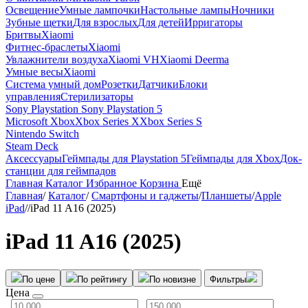
Освещение
Умные лампочки
Настольные лампы
Ночники
Зубные щетки
Для взрослых
Для детей
Ирригаторы
Бритвы
Xiaomi
Фитнес-браслеты
Xiaomi
Увлажнители воздуха
Xiaomi VH
Xiaomi Deerma
Умные весы
Xiaomi
Система умный дом
Розетки
Датчики
Блоки
управления
Стерилизаторы
Sony Playstation
Sony Playstation 5
Microsoft Xbox
Xbox Series X
Xbox Series S
Nintendo Switch
Steam Deck
Аксессуары
Геймпады для Playstation 5
Геймпады для Xbox
Док-
станции для геймпадов
Главная
Каталог
Избранное
Корзина
Ещё
Главная
/
Каталог
/
Смартфоны и гаджеты
/
Планшеты
/
Apple
iPad
/
/
iPad 11 A16 (2025)
iPad 11 A16 (2025)
По цене
По рейтингу
По новизне
Фильтры
Цена