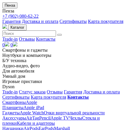
Пенза
Пенза
+7 (902) 080-62-22
Гарантия
Доставка и оплата
Сертификаты
Карта покупателя
Каталог
Trade-in
Отзывы
Контакты
0
0
Смартфоны и гаджеты
Ноутбуки и компьютеры
Б/У техника
Аудио-видео, фото
Для автомобиля
Умный дом
Игровые приставки
Dyson
Trade-in
Статус заказа
Отзывы
Гарантия
Доставка и оплата
Сертификаты
Карта покупателя
Контакты
Смартфоны
Apple
Планшеты
Apple iPad
Гаджеты
Apple Watch
Очки виртуальной реальности
Аксессуары
AirTag
Pencil
Apple TV
Чехлы
Стекла и
пленки
Кабели и адаптеры
Наушники
AirPods
EarPods
Marshall