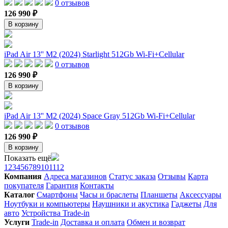
0 отзывов
126 990 ₽
В корзину
iPad Air 13'' M2 (2024) Starlight 512Gb Wi-Fi+Cellular
0 отзывов
126 990 ₽
В корзину
iPad Air 13'' M2 (2024) Space Gray 512Gb Wi-Fi+Cellular
0 отзывов
126 990 ₽
В корзину
Показать ещё
1
2
3
4
5
6
7
8
9
10
11
12
Компания
Адреса магазинов
Статус заказа
Отзывы
Карта
покупателя
Гарантия
Контакты
Каталог
Смартфоны
Часы и браслеты
Планшеты
Аксессуары
Ноутбуки и компьютеры
Наушники и акустика
Гаджеты
Для
авто
Устройства Trade-in
Услуги
Trade-in
Доставка и оплата
Обмен и возврат