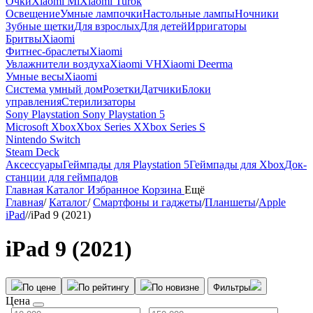
Очки
Xiaomi Mi
Xiaomi Turok
Освещение
Умные лампочки
Настольные лампы
Ночники
Зубные щетки
Для взрослых
Для детей
Ирригаторы
Бритвы
Xiaomi
Фитнес-браслеты
Xiaomi
Увлажнители воздуха
Xiaomi VH
Xiaomi Deerma
Умные весы
Xiaomi
Система умный дом
Розетки
Датчики
Блоки
управления
Стерилизаторы
Sony Playstation
Sony Playstation 5
Microsoft Xbox
Xbox Series X
Xbox Series S
Nintendo Switch
Steam Deck
Аксессуары
Геймпады для Playstation 5
Геймпады для Xbox
Док-
станции для геймпадов
Главная
Каталог
Избранное
Корзина
Ещё
Главная
/
Каталог
/
Смартфоны и гаджеты
/
Планшеты
/
Apple
iPad
/
/
iPad 9 (2021)
iPad 9 (2021)
По цене
По рейтингу
По новизне
Фильтры
Цена