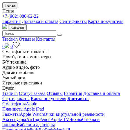
Пенза
Пенза
+7 (902) 080-62-22
Гарантия
Доставка и оплата
Сертификаты
Карта покупателя
Каталог
Trade-in
Отзывы
Контакты
0
0
Смартфоны и гаджеты
Ноутбуки и компьютеры
Б/У техника
Аудио-видео, фото
Для автомобиля
Умный дом
Игровые приставки
Dyson
Trade-in
Статус заказа
Отзывы
Гарантия
Доставка и оплата
Сертификаты
Карта покупателя
Контакты
Смартфоны
Apple
Планшеты
Apple iPad
Гаджеты
Apple Watch
Очки виртуальной реальности
Аксессуары
AirTag
Pencil
Apple TV
Чехлы
Стекла и
пленки
Кабели и адаптеры
Наушники
AirPods
EarPods
Marshall