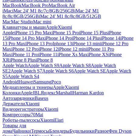
MacBook
MacBook Pro
MacBook Air
iMac
iMac 24' M1 8c/7c/8GB/256GB
iMac 24' M1
8c/8c/8GB/256GB
iMac 24' M1 8c/8c/8GB/512GB
Mac
Mac Studio
Mac mini
Клавиатуры и мыши
Apple
Xiaomi
Apple
iPhone 15 Pro Max
iPhone 15 Pro
iPhone 15 Plus
iPhone
15
iPhone 14 Pro Max
iPhone 14 Pro
iPhone 14 Plus
iPhone 14
iPhone
13 Pro Max
iPhone 13 Pro
Iphone 13
iPhone 13 mini
iPhone 12 Pro
Max
iPhone 12 Pro
iPhone 12
iPhone 12 mini
iPhone 11 Pro
Max
iPhone 11 Pro
iPhone 11
iPhone Xs Max
iPhone XS
iPhone
XR
iPhone 8 Plus
iPhone 8
Apple Watch
Apple Watch S9
Apple Watch S8
Apple Watch
SE2
Apple Watch S7
Apple Watch S6
Apple Watch SE
Apple Watch
S5
Apple Watch S4
Android
Huawei
Samsung
Poco
Медиаплееры и тюнеры
Apple
Xiaomi
Колонки
Apple
JBL
Яндекс
Marshall
Harman Kardon
Автозарядники
Baseus
Держатели
Xiaomi
Видеорегистраторы
Xiaomi
Компрессоры
70Mai
Роботы-пылесосы
Xiaomi
Elari
Товары для
дома
Чайники
Термосы
Блендеры
Будильники
Разное
Фен Dyson