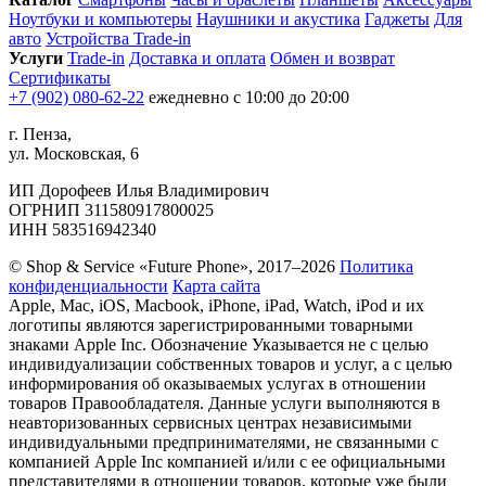
Ноутбуки и компьютеры
Наушники и акустика
Гаджеты
Для
авто
Устройства Trade-in
Услуги
Trade-in
Доставка и оплата
Обмен и возврат
Сертификаты
+7 (902) 080-62-22
ежедневно с 10:00 до 20:00
г. Пенза,
ул. Московская, 6
ИП Дорофеев Илья Владимирович
ОГРНИП 311580917800025
ИНН 583516942340
© Shop & Service «Future Phone», 2017–2026
Политика
конфиденциальности
Карта сайта
Apple, Mac, iOS, Macbook, iPhone, iPad, Watch, iPod и их
логотипы являются зарегистрированными товарными
знаками Apple Inc. Обозначение Указывается не с целью
индивидуализации собственных товаров и услуг, а с целью
информирования об оказываемых услугах в отношении
товаров Правообладателя. Данные услуги выполняются в
неавторизованных сервисных центрах независимыми
индивидуальными предпринимателями, не связанными с
компанией Apple Inc компанией и/или с ее официальными
представителями в отношении товаров, которые уже были