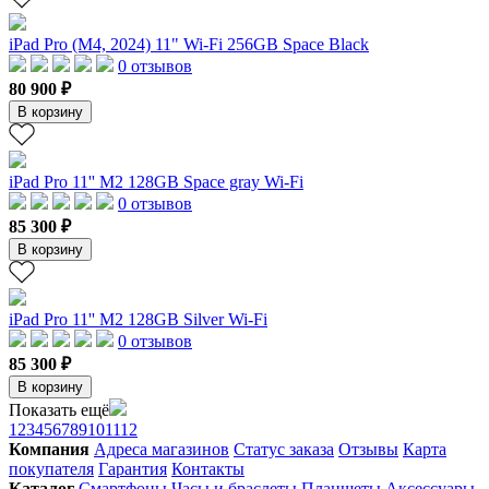
iPad Pro (M4, 2024) 11" Wi-Fi 256GB Space Black
0 отзывов
80 900 ₽
В корзину
iPad Pro 11'' M2 128GB Space gray Wi-Fi
0 отзывов
85 300 ₽
В корзину
iPad Pro 11'' M2 128GB Silver Wi-Fi
0 отзывов
85 300 ₽
В корзину
Показать ещё
1
2
3
4
5
6
7
8
9
10
11
12
Компания
Адреса магазинов
Статус заказа
Отзывы
Карта
покупателя
Гарантия
Контакты
Каталог
Смартфоны
Часы и браслеты
Планшеты
Аксессуары