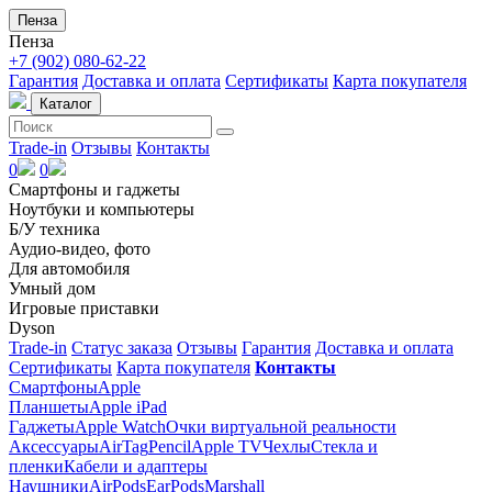
Пенза
Пенза
+7 (902) 080-62-22
Гарантия
Доставка и оплата
Сертификаты
Карта покупателя
Каталог
Trade-in
Отзывы
Контакты
0
0
Смартфоны и гаджеты
Ноутбуки и компьютеры
Б/У техника
Аудио-видео, фото
Для автомобиля
Умный дом
Игровые приставки
Dyson
Trade-in
Статус заказа
Отзывы
Гарантия
Доставка и оплата
Сертификаты
Карта покупателя
Контакты
Смартфоны
Apple
Планшеты
Apple iPad
Гаджеты
Apple Watch
Очки виртуальной реальности
Аксессуары
AirTag
Pencil
Apple TV
Чехлы
Стекла и
пленки
Кабели и адаптеры
Наушники
AirPods
EarPods
Marshall