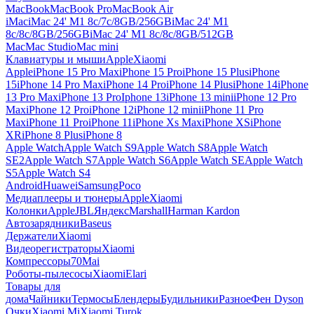
MacBook
MacBook Pro
MacBook Air
iMac
iMac 24' M1 8c/7c/8GB/256GB
iMac 24' M1
8c/8c/8GB/256GB
iMac 24' M1 8c/8c/8GB/512GB
Mac
Mac Studio
Mac mini
Клавиатуры и мыши
Apple
Xiaomi
Apple
iPhone 15 Pro Max
iPhone 15 Pro
iPhone 15 Plus
iPhone
15
iPhone 14 Pro Max
iPhone 14 Pro
iPhone 14 Plus
iPhone 14
iPhone
13 Pro Max
iPhone 13 Pro
Iphone 13
iPhone 13 mini
iPhone 12 Pro
Max
iPhone 12 Pro
iPhone 12
iPhone 12 mini
iPhone 11 Pro
Max
iPhone 11 Pro
iPhone 11
iPhone Xs Max
iPhone XS
iPhone
XR
iPhone 8 Plus
iPhone 8
Apple Watch
Apple Watch S9
Apple Watch S8
Apple Watch
SE2
Apple Watch S7
Apple Watch S6
Apple Watch SE
Apple Watch
S5
Apple Watch S4
Android
Huawei
Samsung
Poco
Медиаплееры и тюнеры
Apple
Xiaomi
Колонки
Apple
JBL
Яндекс
Marshall
Harman Kardon
Автозарядники
Baseus
Держатели
Xiaomi
Видеорегистраторы
Xiaomi
Компрессоры
70Mai
Роботы-пылесосы
Xiaomi
Elari
Товары для
дома
Чайники
Термосы
Блендеры
Будильники
Разное
Фен Dyson
Очки
Xiaomi Mi
Xiaomi Turok