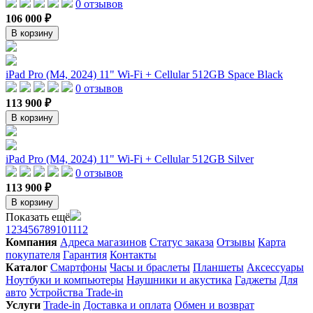
0 отзывов
106 000 ₽
В корзину
iPad Pro (M4, 2024) 11" Wi-Fi + Cellular 512GB Space Black
0 отзывов
113 900 ₽
В корзину
iPad Pro (M4, 2024) 11" Wi-Fi + Cellular 512GB Silver
0 отзывов
113 900 ₽
В корзину
Показать ещё
1
2
3
4
5
6
7
8
9
10
11
12
Компания
Адреса магазинов
Статус заказа
Отзывы
Карта
покупателя
Гарантия
Контакты
Каталог
Смартфоны
Часы и браслеты
Планшеты
Аксессуары
Ноутбуки и компьютеры
Наушники и акустика
Гаджеты
Для
авто
Устройства Trade-in
Услуги
Trade-in
Доставка и оплата
Обмен и возврат