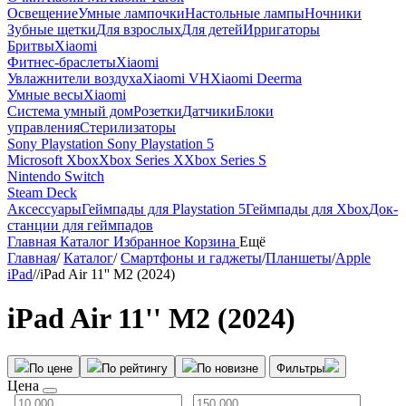
Освещение
Умные лампочки
Настольные лампы
Ночники
Зубные щетки
Для взрослых
Для детей
Ирригаторы
Бритвы
Xiaomi
Фитнес-браслеты
Xiaomi
Увлажнители воздуха
Xiaomi VH
Xiaomi Deerma
Умные весы
Xiaomi
Система умный дом
Розетки
Датчики
Блоки
управления
Стерилизаторы
Sony Playstation
Sony Playstation 5
Microsoft Xbox
Xbox Series X
Xbox Series S
Nintendo Switch
Steam Deck
Аксессуары
Геймпады для Playstation 5
Геймпады для Xbox
Док-
станции для геймпадов
Главная
Каталог
Избранное
Корзина
Ещё
Главная
/
Каталог
/
Смартфоны и гаджеты
/
Планшеты
/
Apple
iPad
/
/
iPad Air 11'' M2 (2024)
iPad Air 11'' M2 (2024)
По цене
По рейтингу
По новизне
Фильтры
Цена