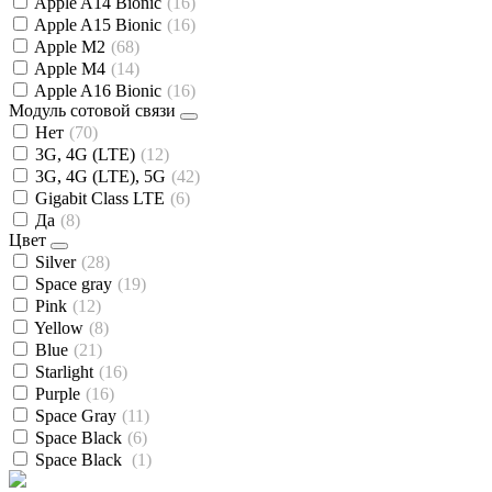
Apple A14 Bionic
(16)
Apple A15 Bionic
(16)
Apple M2
(68)
Apple M4
(14)
Apple A16 Bionic
(16)
Модуль сотовой связи
Нет
(70)
3G, 4G (LTE)
(12)
3G, 4G (LTE), 5G
(42)
Gigabit Class LTE
(6)
Да
(8)
Цвет
Silver
(28)
Space gray
(19)
Pink
(12)
Yellow
(8)
Blue
(21)
Starlight
(16)
Purple
(16)
Space Gray
(11)
Space Black
(6)
Space Black
(1)