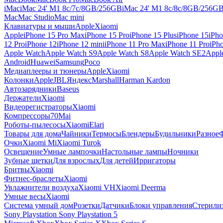
iMac
iMac 24' M1 8c/7c/8GB/256GB
iMac 24' M1 8c/8c/8GB/256G
Mac
Mac Studio
Mac mini
Клавиатуры и мыши
Apple
Xiaomi
Apple
iPhone 15 Pro Max
iPhone 15 Pro
iPhone 15 Plus
iPhone 15
iPho
12 Pro
iPhone 12
iPhone 12 mini
iPhone 11 Pro Max
iPhone 11 Pro
iPh
Apple Watch
Apple Watch S9
Apple Watch S8
Apple Watch SE2
Appl
Android
Huawei
Samsung
Poco
Медиаплееры и тюнеры
Apple
Xiaomi
Колонки
Apple
JBL
Яндекс
Marshall
Harman Kardon
Автозарядники
Baseus
Держатели
Xiaomi
Видеорегистраторы
Xiaomi
Компрессоры
70Mai
Роботы-пылесосы
Xiaomi
Elari
Товары для дома
Чайники
Термосы
Блендеры
Будильники
Разное
Очки
Xiaomi Mi
Xiaomi Turok
Освещение
Умные лампочки
Настольные лампы
Ночники
Зубные щетки
Для взрослых
Для детей
Ирригаторы
Бритвы
Xiaomi
Фитнес-браслеты
Xiaomi
Увлажнители воздуха
Xiaomi VH
Xiaomi Deerma
Умные весы
Xiaomi
Система умный дом
Розетки
Датчики
Блоки управления
Стерили
Sony Playstation
Sony Playstation 5