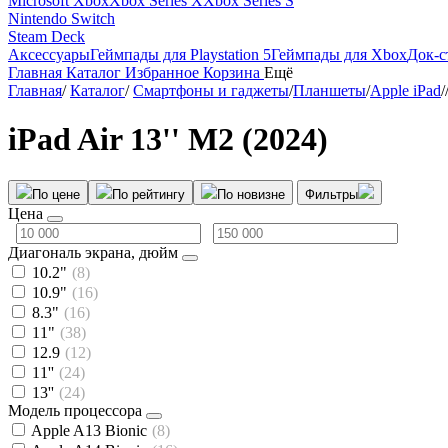
Microsoft Xbox
Xbox Series X
Xbox Series S
Nintendo Switch
Steam Deck
Аксессуары
Геймпады для Playstation 5
Геймпады для Xbox
Док-с
Главная
Каталог
Избранное
Корзина
Ещё
Главная
/
Каталог
/
Смартфоны и гаджеты
/
Планшеты
/
Apple iPad
/
iPad Air 13'' M2 (2024)
По цене
По рейтингу
По новизне
Фильтры
Цена
Диагональ экрана, дюйм
10.2"
(8)
10.9"
(16)
8.3"
(16)
11"
(38)
12.9
(12)
11''
(24)
13''
(24)
Модель процессора
Apple A13 Bionic
(8)