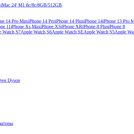
B
iMac 24' M1 8c/8c/8GB/512GB
ne 14 Pro Max
iPhone 14 Pro
iPhone 14 Plus
iPhone 14
iPhone 13 Pro 
one 11
iPhone Xs Max
iPhone XS
iPhone XR
iPhone 8 Plus
iPhone 8
e Watch S7
Apple Watch S6
Apple Watch SE
Apple Watch S5
Apple Wa
Фен Dyson
заторы