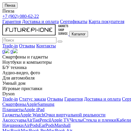
Пенза
Пенза
+7 (902) 080-62-22
Гарантия
Доставка и оплата
Сертификаты
Карта покупателя
Каталог
Trade-in
Отзывы
Контакты
0
0
Смартфоны и гаджеты
Ноутбуки и компьютеры
Б/У техника
Аудио-видео, фото
Для автомобиля
Умный дом
Игровые приставки
Dyson
Trade-in
Статус заказа
Отзывы
Гарантия
Доставка и оплата
Сер
Смартфоны
Apple
Samsung
Планшеты
Apple iPad
Гаджеты
Apple Watch
Очки виртуальной реальности
Аксессуары
AirTag
Pencil
Apple TV
Чехлы
Стекла и пленки
Кабели
Наушники
AirPods
EarPods
Marshall
MacBook
MacBook Pro
MacBook Air