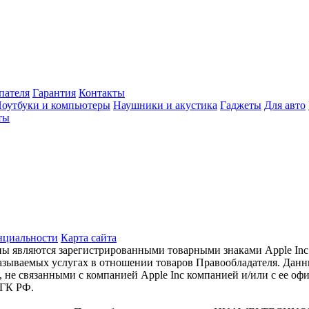
пателя
Гарантия
Контакты
оутбуки и компьютеры
Наушники и акустика
Гаджеты
Для авто
ты
нциальности
Карта сайта
готипы являются зарегистрированными товарными знаками Apple I
оказываемых услугах в отношении товаров Правообладателя. Дан
е связанными с компанией Apple Inc компанией и/или с ее оф
 ГК РФ.