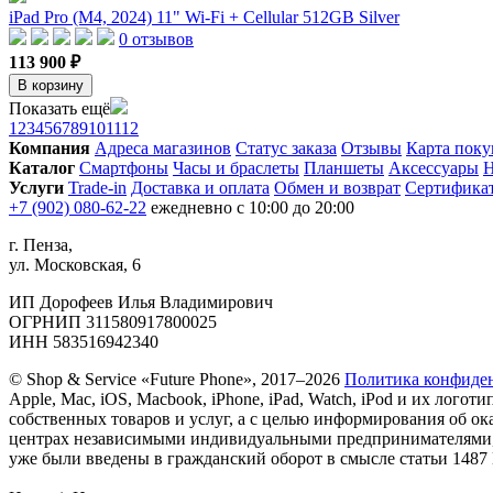
iPad Pro (M4, 2024) 11" Wi-Fi + Cellular 512GB Silver
0 отзывов
113 900 ₽
В корзину
Показать ещё
1
2
3
4
5
6
7
8
9
10
11
12
Компания
Адреса магазинов
Статус заказа
Отзывы
Карта поку
Каталог
Смартфоны
Часы и браслеты
Планшеты
Аксессуары
Н
Услуги
Trade-in
Доставка и оплата
Обмен и возврат
Сертифика
+7 (902) 080-62-22
ежедневно с 10:00 до 20:00
г. Пенза,
ул. Московская, 6
ИП Дорофеев Илья Владимирович
ОГРНИП 311580917800025
ИНН 583516942340
© Shop & Service «Future Phone», 2017–2026
Политика конфиде
Apple, Mac, iOS, Macbook, iPhone, iPad, Watch, iPod и их ло
собственных товаров и услуг, а с целью информирования об 
центрах независимыми индивидуальными предпринимателями, н
уже были введены в гражданский оборот в смысле статьи 1487