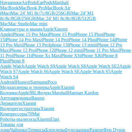
Наушники
AirPods
EarPods
Marshall
MacBook
MacBook Pro
MacBook Air
iMac
iMac 24' M1 8c/7c/8GB/256GB
iMac 24' M1
8c/8c/8GB/256GB
iMac 24' M1 8c/8c/8GB/512GB
Mac
Mac Studio
Mac mini
Клавиатуры и мыши
Apple
Xiaomi
Apple
iPhone 15 Pro Max
iPhone 15 Pro
iPhone 15 Plus
iPhone
15
iPhone 14 Pro Max
iPhone 14 Pro
iPhone 14 Plus
iPhone 14
iPhone
13 Pro Max
iPhone 13 Pro
Iphone 13
iPhone 13 mini
iPhone 12 Pro
Max
iPhone 12 Pro
iPhone 12
iPhone 12 mini
iPhone 11 Pro Max
iPhone
11 Pro
iPhone 11
iPhone Xs Max
iPhone XS
iPhone XR
iPhone 8
Plus
iPhone 8
Apple Watch
Apple Watch S9
Apple Watch S8
Apple Watch SE2
Apple
Watch S7
Apple Watch S6
Apple Watch SE
Apple Watch S5
Apple
Watch S4
Android
Huawei
Samsung
Poco
Медиаплееры и тюнеры
Apple
Xiaomi
Колонки
Apple
JBL
Яндекс
Marshall
Harman Kardon
Автозарядники
Baseus
Держатели
Xiaomi
Видеорегистраторы
Xiaomi
Компрессоры
70Mai
Роботы-пылесосы
Xiaomi
Elari
Товары для
дома
Чайники
Термосы
Блендеры
Будильники
Разное
Фен Dyson