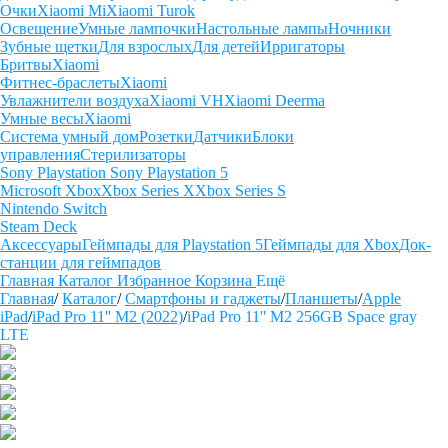
Очки
Xiaomi Mi
Xiaomi Turok
Освещение
Умные лампочки
Настольные лампы
Ночники
Зубные щетки
Для взрослых
Для детей
Ирригаторы
Бритвы
Xiaomi
Фитнес-браслеты
Xiaomi
Увлажнители воздуха
Xiaomi VH
Xiaomi Deerma
Умные весы
Xiaomi
Система умный дом
Розетки
Датчики
Блоки
управления
Стерилизаторы
Sony Playstation
Sony Playstation 5
Microsoft Xbox
Xbox Series X
Xbox Series S
Nintendo Switch
Steam Deck
Аксессуары
Геймпады для Playstation 5
Геймпады для Xbox
Док-
станции для геймпадов
Главная
Каталог
Избранное
Корзина
Ещё
Главная
/
Каталог
/
Смартфоны и гаджеты
/
Планшеты
/
Apple
iPad
/
iPad Pro 11'' М2 (2022)
/
iPad Pro 11'' M2 256GB Space gray
LTE