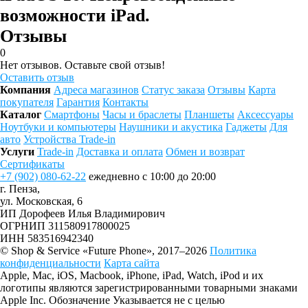
возможности iPad.
Отзывы
0
Нет отзывов. Оставьте свой отзыв!
Оставить отзыв
Компания
Адреса магазинов
Статус заказа
Отзывы
Карта
покупателя
Гарантия
Контакты
Каталог
Смартфоны
Часы и браслеты
Планшеты
Аксессуары
Ноутбуки и компьютеры
Наушники и акустика
Гаджеты
Для
авто
Устройства Trade-in
Услуги
Trade-in
Доставка и оплата
Обмен и возврат
Сертификаты
+7 (902) 080-62-22
ежедневно с 10:00 до 20:00
г. Пенза,
ул. Московская, 6
ИП Дорофеев Илья Владимирович
ОГРНИП 311580917800025
ИНН 583516942340
© Shop & Service «Future Phone», 2017–2026
Политика
конфиденциальности
Карта сайта
Apple, Mac, iOS, Macbook, iPhone, iPad, Watch, iPod и их
логотипы являются зарегистрированными товарными знаками
Apple Inc. Обозначение Указывается не с целью