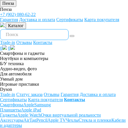
Пенза
Пенза
+7 (902) 080-62-22
Гарантия
Доставка и оплата
Сертификаты
Карта покупателя
Каталог
Trade-in
Отзывы
Контакты
0
0
Смартфоны и гаджеты
Ноутбуки и компьютеры
Б/У техника
Аудио-видео, фото
Для автомобиля
Умный дом
Игровые приставки
Dyson
Trade-in
Статус заказа
Отзывы
Гарантия
Доставка и оплата
Сертификаты
Карта покупателя
Контакты
Смартфоны
Apple
Samsung
Планшеты
Apple iPad
Гаджеты
Apple Watch
Очки виртуальной реальности
Аксессуары
AirTag
Pencil
Apple TV
Чехлы
Стекла и пленки
Кабели
и адаптеры