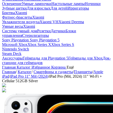
Освещение
Умные лампочки
Настольные лампы
Ночники
Зубные щетки
Для взрослых
Для детей
Ирригаторы
Бритвы
Xiaomi
Фитнес-браслеты
Xiaomi
Увлажнители воздуха
Xiaomi VH
Xiaomi Deerma
Умные весы
Xiaomi
Система умный дом
Розетки
Датчики
Блоки
управления
Стерилизаторы
Sony Playstation
Sony Playstation 5
Microsoft Xbox
Xbox Series X
Xbox Series S
Nintendo Switch
Steam Deck
Аксессуары
Геймпады для Playstation 5
Геймпады для Xbox
Док-
станции для геймпадов
Главная
Каталог
Избранное
Корзина
Ещё
Главная
/
Каталог
/
Смартфоны и гаджеты
/
Планшеты
/
Apple
iPad
/
iPad Pro 11'' M4 (2024)
/
iPad Pro (M4, 2024) 11" Wi-Fi +
Cellular 512GB Silver