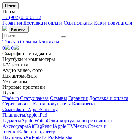
Пенза
Пенза
+7 (902) 080-62-22
Гарантия
Доставка и оплата
Сертификаты
Карта покупателя
Каталог
Trade-in
Отзывы
Контакты
0
0
Смартфоны и гаджеты
Ноутбуки и компьютеры
Б/У техника
Аудио-видео, фото
Для автомобиля
Умный дом
Игровые приставки
Dyson
Trade-in
Статус заказа
Отзывы
Гарантия
Доставка и оплата
Сертификаты
Карта покупателя
Контакты
Смартфоны
Apple
Samsung
Планшеты
Apple iPad
Гаджеты
Apple Watch
Очки виртуальной реальности
Аксессуары
AirTag
Pencil
Apple TV
Чехлы
Стекла и
пленки
Кабели и адаптеры
Наушники
AirPods
EarPods
Marshall