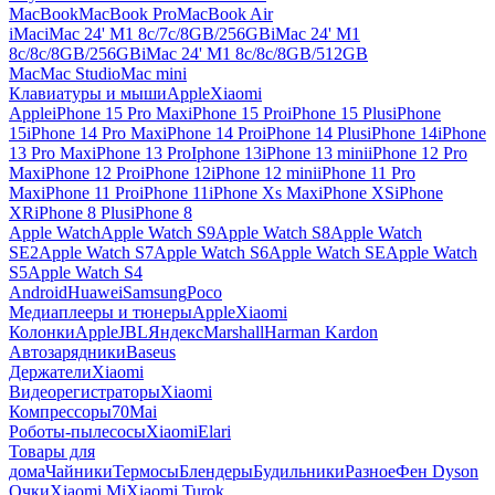
MacBook
MacBook Pro
MacBook Air
iMac
iMac 24' M1 8c/7c/8GB/256GB
iMac 24' M1
8c/8c/8GB/256GB
iMac 24' M1 8c/8c/8GB/512GB
Mac
Mac Studio
Mac mini
Клавиатуры и мыши
Apple
Xiaomi
Apple
iPhone 15 Pro Max
iPhone 15 Pro
iPhone 15 Plus
iPhone
15
iPhone 14 Pro Max
iPhone 14 Pro
iPhone 14 Plus
iPhone 14
iPhone
13 Pro Max
iPhone 13 Pro
Iphone 13
iPhone 13 mini
iPhone 12 Pro
Max
iPhone 12 Pro
iPhone 12
iPhone 12 mini
iPhone 11 Pro
Max
iPhone 11 Pro
iPhone 11
iPhone Xs Max
iPhone XS
iPhone
XR
iPhone 8 Plus
iPhone 8
Apple Watch
Apple Watch S9
Apple Watch S8
Apple Watch
SE2
Apple Watch S7
Apple Watch S6
Apple Watch SE
Apple Watch
S5
Apple Watch S4
Android
Huawei
Samsung
Poco
Медиаплееры и тюнеры
Apple
Xiaomi
Колонки
Apple
JBL
Яндекс
Marshall
Harman Kardon
Автозарядники
Baseus
Держатели
Xiaomi
Видеорегистраторы
Xiaomi
Компрессоры
70Mai
Роботы-пылесосы
Xiaomi
Elari
Товары для
дома
Чайники
Термосы
Блендеры
Будильники
Разное
Фен Dyson
Очки
Xiaomi Mi
Xiaomi Turok