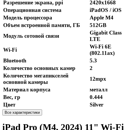
Разрешение экрана, ppi
2420x1668
Операционная система
iPadOS / iOS
Модель процессора
Apple M4
Объем встроенной памяти, ГБ
512GB
Gigabit Class
Модуль сотовой связи
LTE
Wi-Fi 6E
Wi-Fi
(802.11ax)
Bluetooth
5.3
Количество основных камер
2
Количество мегапикселей
12mpx
основной камеры
Материал корпуса
металл
Вес, гр
0.444
Цвет
Silver
Все характеристики
iPad Pro (M4, 2024) 11" Wi-Fi