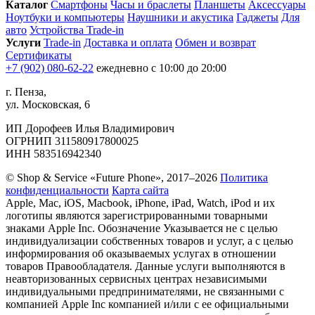
Каталог
Смартфоны
Часы и браслеты
Планшеты
Аксессуары
Ноутбуки и компьютеры
Наушники и акустика
Гаджеты
Для
авто
Устройства Trade-in
Услуги
Trade-in
Доставка и оплата
Обмен и возврат
Сертификаты
+7 (902) 080-62-22
ежедневно с 10:00 до 20:00
г. Пенза,
ул. Московская, 6
ИП Дорофеев Илья Владимирович
ОГРНИП 311580917800025
ИНН 583516942340
© Shop & Service «Future Phone», 2017–2026
Политика
конфиденциальности
Карта сайта
Apple, Mac, iOS, Macbook, iPhone, iPad, Watch, iPod и их
логотипы являются зарегистрированными товарными
знаками Apple Inc. Обозначение Указывается не с целью
индивидуализации собственных товаров и услуг, а с целью
информирования об оказываемых услугах в отношении
товаров Правообладателя. Данные услуги выполняются в
неавторизованных сервисных центрах независимыми
индивидуальными предпринимателями, не связанными с
компанией Apple Inc компанией и/или с ее официальными