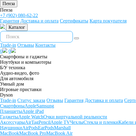
Пенза
Пенза
+7 (902) 080-62-22
Гарантия
Доставка и оплата
Сертификаты
Карта покупателя
Каталог
Trade-in
Отзывы
Контакты
0
0
Смартфоны и гаджеты
Ноутбуки и компьютеры
Б/У техника
Аудио-видео, фото
Для автомобиля
Умный дом
Игровые приставки
Dyson
Trade-in
Статус заказа
Отзывы
Гарантия
Доставка и оплата
Серт
Смартфоны
Apple
Samsung
Планшеты
Apple iPad
Гаджеты
Apple Watch
Очки виртуальной реальности
Аксессуары
AirTag
Pencil
Apple TV
Чехлы
Стекла и пленки
Кабели 
Наушники
AirPods
EarPods
Marshall
MacBook
MacBook Pro
MacBook Air