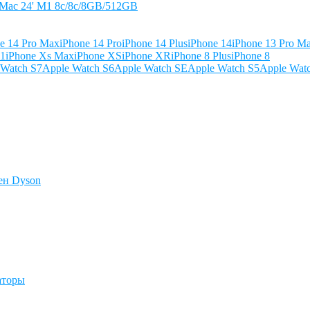
iMac 24' M1 8c/8c/8GB/512GB
e 14 Pro Max
iPhone 14 Pro
iPhone 14 Plus
iPhone 14
iPhone 13 Pro M
11
iPhone Xs Max
iPhone XS
iPhone XR
iPhone 8 Plus
iPhone 8
 Watch S7
Apple Watch S6
Apple Watch SE
Apple Watch S5
Apple Wat
ен Dyson
аторы