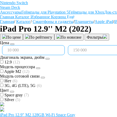
Nintendo Switch
Steam Deck
Аксессуары
Геймпады для Playstation 5
Геймпады для Xbox
Док-ст
Главная
Каталог
Избранное
Корзина
Ещё
Главная
/
Каталог
/
Смартфоны и гаджеты
/
Планшеты
/
Apple iPad
/
i
iPad Pro 12.9'' М2 (2022)
По цене
По рейтингу
По новизне
Фильтры
Цена
Диагональ экрана, дюйм
12.9
(12)
Модель процессора
Apple M2
(12)
Модуль сотовой связи
Нет
(6)
3G, 4G (LTE), 5G
(6)
Цвет
Space gray
(7)
Silver
(5)
iPad Pro 12.9" M2 128GB Wi-Fi Space Gray