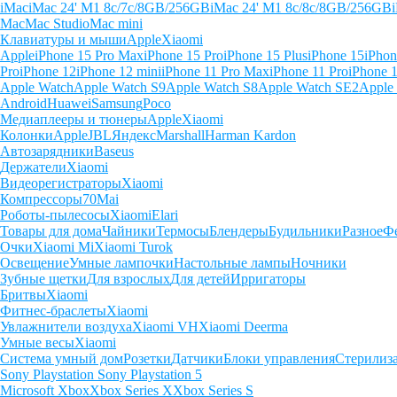
iMac
iMac 24' M1 8c/7c/8GB/256GB
iMac 24' M1 8c/8c/8GB/256GB
Mac
Mac Studio
Mac mini
Клавиатуры и мыши
Apple
Xiaomi
Apple
iPhone 15 Pro Max
iPhone 15 Pro
iPhone 15 Plus
iPhone 15
iPhon
Pro
iPhone 12
iPhone 12 mini
iPhone 11 Pro Max
iPhone 11 Pro
iPhone 
Apple Watch
Apple Watch S9
Apple Watch S8
Apple Watch SE2
Apple
Android
Huawei
Samsung
Poco
Медиаплееры и тюнеры
Apple
Xiaomi
Колонки
Apple
JBL
Яндекс
Marshall
Harman Kardon
Автозарядники
Baseus
Держатели
Xiaomi
Видеорегистраторы
Xiaomi
Компрессоры
70Mai
Роботы-пылесосы
Xiaomi
Elari
Товары для дома
Чайники
Термосы
Блендеры
Будильники
Разное
Ф
Очки
Xiaomi Mi
Xiaomi Turok
Освещение
Умные лампочки
Настольные лампы
Ночники
Зубные щетки
Для взрослых
Для детей
Ирригаторы
Бритвы
Xiaomi
Фитнес-браслеты
Xiaomi
Увлажнители воздуха
Xiaomi VH
Xiaomi Deerma
Умные весы
Xiaomi
Система умный дом
Розетки
Датчики
Блоки управления
Стерилиз
Sony Playstation
Sony Playstation 5
Microsoft Xbox
Xbox Series X
Xbox Series S