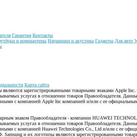
ателя
Гарантия
Контакты
утбуки и компьютеры
Наушники и акустика
Гаджеты
Для авто
У
ы
циальности
Карта сайта
отипы являются зарегистрированными товарными знаками Apple In
азываемых услугах в отношении товаров Правообладателя. Данн
ыми с компанией Apple Inc компанией и/или с ее официальным
товарным знаком Правообладателя - компании HUAWEI TECHNOL
азываемых услугах в отношении товаров Правообладателя. Данн
ыми с компанией Huawei Technologies Co., Ltd и/или с ее офи
Ф. Samsung и их логотипы являются зарегистрированными товар