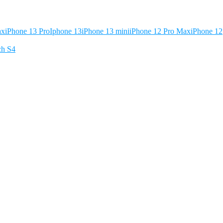
ax
iPhone 13 Pro
Iphone 13
iPhone 13 mini
iPhone 12 Pro Max
iPhone 12
ch S4