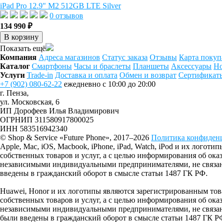
iPad Pro 12.9" M2 512GB LTE Silver
0 отзывов
134 990 ₽
В корзину
Показать ещё
Компания
Адреса магазинов
Статус заказа
Отзывы
Карта покуп
Каталог
Смартфоны
Часы и браслеты
Планшеты
Аксессуары
Но
Услуги
Trade-in
Доставка и оплата
Обмен и возврат
Сертификат
+7 (902) 080-62-22
ежедневно с 10:00 до 20:00
г. Пенза,
ул. Московская, 6
ИП Дорофеев Илья Владимирович
ОГРНИП 311580917800025
ИНН 583516942340
© Shop & Service «Future Phone», 2017–2026
Политика конфиден
Apple, Mac, iOS, Macbook, iPhone, iPad, Watch, iPod и их лог
собственных товаров и услуг, а с целью информирования об ок
независимыми индивидуальными предпринимателями, не связанн
введены в гражданский оборот в смысле статьи 1487 ГК РФ.
Huawei, Honor и их логотипы являются зарегистрированным 
собственных товаров и услуг, а с целью информирования об ок
независимыми индивидуальными предпринимателями, не связанн
были введены в гражданский оборот в смысле статьи 1487 ГК Р