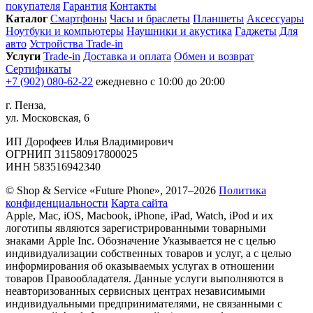
покупателя
Гарантия
Контакты
Каталог
Смартфоны
Часы и браслеты
Планшеты
Аксессуары
Ноутбуки и компьютеры
Наушники и акустика
Гаджеты
Для
авто
Устройства Trade-in
Услуги
Trade-in
Доставка и оплата
Обмен и возврат
Сертификаты
+7 (902) 080-62-22
ежедневно с 10:00 до 20:00
г. Пенза,
ул. Московская, 6
ИП Дорофеев Илья Владимирович
ОГРНИП 311580917800025
ИНН 583516942340
© Shop & Service «Future Phone», 2017–2026
Политика
конфиденциальности
Карта сайта
Apple, Mac, iOS, Macbook, iPhone, iPad, Watch, iPod и их
логотипы являются зарегистрированными товарными
знаками Apple Inc. Обозначение Указывается не с целью
индивидуализации собственных товаров и услуг, а с целью
информирования об оказываемых услугах в отношении
товаров Правообладателя. Данные услуги выполняются в
неавторизованных сервисных центрах независимыми
индивидуальными предпринимателями, не связанными с