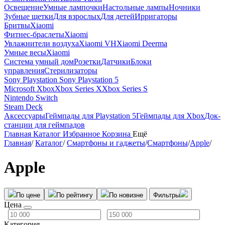
Освещение
Умные лампочки
Настольные лампы
Ночники
Зубные щетки
Для взрослых
Для детей
Ирригаторы
Бритвы
Xiaomi
Фитнес-браслеты
Xiaomi
Увлажнители воздуха
Xiaomi VH
Xiaomi Deerma
Умные весы
Xiaomi
Система умный дом
Розетки
Датчики
Блоки
управления
Стерилизаторы
Sony Playstation
Sony Playstation 5
Microsoft Xbox
Xbox Series X
Xbox Series S
Nintendo Switch
Steam Deck
Аксессуары
Геймпады для Playstation 5
Геймпады для Xbox
Док-
станции для геймпадов
Главная
Каталог
Избранное
Корзина
Ещё
Главная
/
Каталог
/
Смартфоны и гаджеты
/
Смартфоны
/
Apple
/
Apple
По цене
По рейтингу
По новизне
Фильтры
Цена
Категория