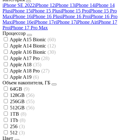
iPhone SE 2022
iPhone 12
iPhone 13
iPhone 14
iPhone 14
Plus
iPhone 15
iPhone 15 Plus
iPhone 15 Pro
iPhone 15 Pro
Max
iPhone 16
iPhone 16 Plus
iPhone 16 Pro
iPhone 16 Pro
Max
iPhone 16e
iPhone 17e
iPhone 17
iPhone Air
iPhone 17
Pro
iPhone 17 Pro Max
Процессор
Apple A15 Bionic
(60)
Apple A14 Bionic
(12)
Apple A16 Bionic
(30)
Apple A17 Pro
(28)
Apple A18
(35)
Apple A18 Pro
(27)
Apple A19
(6)
Объем накопителя, ГБ
64GB
(9)
128GB
(56)
256GB
(55)
512GB
(56)
1TB
(8)
1Tb
(8)
256
(3)
512
(3)
Цвет