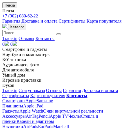
Пенза
Пенза
+7 (902) 080-62-22
Гарантия
Доставка и оплата
Сертификаты
Карта покупателя
Каталог
Trade-in
Отзывы
Контакты
0
0
Смартфоны и гаджеты
Ноутбуки и компьютеры
Б/У техника
Аудио-видео, фото
Для автомобиля
Умный дом
Игровые приставки
Dyson
Trade-in
Статус заказа
Отзывы
Гарантия
Доставка и оплата
Сертификаты
Карта покупателя
Контакты
Смартфоны
Apple
Samsung
Планшеты
Apple iPad
Гаджеты
Apple Watch
Очки виртуальной реальности
Аксессуары
AirTag
Pencil
Apple TV
Чехлы
Стекла и
пленки
Кабели и адаптеры
Наушники
AirPods
EarPods
Marshall