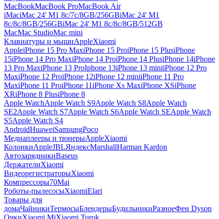
MacBook
MacBook Pro
MacBook Air
iMac
iMac 24' M1 8c/7c/8GB/256GB
iMac 24' M1
8c/8c/8GB/256GB
iMac 24' M1 8c/8c/8GB/512GB
Mac
Mac Studio
Mac mini
Клавиатуры и мыши
Apple
Xiaomi
Apple
iPhone 15 Pro Max
iPhone 15 Pro
iPhone 15 Plus
iPhone
15
iPhone 14 Pro Max
iPhone 14 Pro
iPhone 14 Plus
iPhone 14
iPhone
13 Pro Max
iPhone 13 Pro
Iphone 13
iPhone 13 mini
iPhone 12 Pro
Max
iPhone 12 Pro
iPhone 12
iPhone 12 mini
iPhone 11 Pro
Max
iPhone 11 Pro
iPhone 11
iPhone Xs Max
iPhone XS
iPhone
XR
iPhone 8 Plus
iPhone 8
Apple Watch
Apple Watch S9
Apple Watch S8
Apple Watch
SE2
Apple Watch S7
Apple Watch S6
Apple Watch SE
Apple Watch
S5
Apple Watch S4
Android
Huawei
Samsung
Poco
Медиаплееры и тюнеры
Apple
Xiaomi
Колонки
Apple
JBL
Яндекс
Marshall
Harman Kardon
Автозарядники
Baseus
Держатели
Xiaomi
Видеорегистраторы
Xiaomi
Компрессоры
70Mai
Роботы-пылесосы
Xiaomi
Elari
Товары для
дома
Чайники
Термосы
Блендеры
Будильники
Разное
Фен Dyson
Очки
Xiaomi Mi
Xiaomi Turok