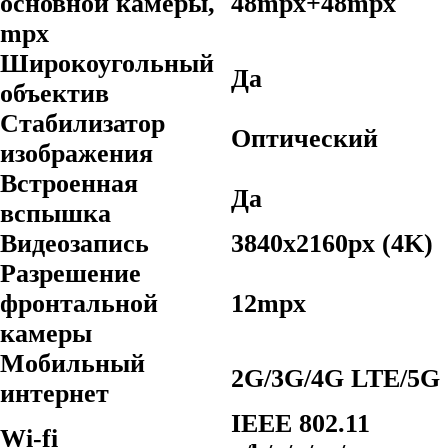
основной камеры,
48mpx+48mpx
mpx
Широкоугольный
Да
объектив
Стабилизатор
Оптический
изображения
Встроенная
Да
вспышка
Видеозапись
3840x2160px (4K)
Разрешение
фронтальной
12mpx
камеры
Мобильный
2G/3G/4G LTE/5G
интернет
IEEE 802.11
Wi-fi