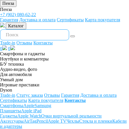
Пенза
Пенза
+7 (902) 080-62-22
Гарантия
Доставка и оплата
Сертификаты
Карта покупателя
Каталог
Trade-in
Отзывы
Контакты
0
0
Смартфоны и гаджеты
Ноутбуки и компьютеры
Б/У техника
Аудио-видео, фото
Для автомобиля
Умный дом
Игровые приставки
Dyson
Trade-in
Статус заказа
Отзывы
Гарантия
Доставка и оплата
Сертификаты
Карта покупателя
Контакты
Смартфоны
Apple
Samsung
Планшеты
Apple iPad
Гаджеты
Apple Watch
Очки виртуальной реальности
Аксессуары
AirTag
Pencil
Apple TV
Чехлы
Стекла и пленки
Кабели
и адаптеры