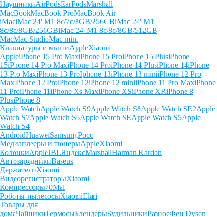
Наушники
AirPods
EarPods
Marshall
MacBook
MacBook Pro
MacBook Air
iMac
iMac 24' M1 8c/7c/8GB/256GB
iMac 24' M1
8c/8c/8GB/256GB
iMac 24' M1 8c/8c/8GB/512GB
Mac
Mac Studio
Mac mini
Клавиатуры и мыши
Apple
Xiaomi
Apple
iPhone 15 Pro Max
iPhone 15 Pro
iPhone 15 Plus
iPhone
15
iPhone 14 Pro Max
iPhone 14 Pro
iPhone 14 Plus
iPhone 14
iPhone
13 Pro Max
iPhone 13 Pro
Iphone 13
iPhone 13 mini
iPhone 12 Pro
Max
iPhone 12 Pro
iPhone 12
iPhone 12 mini
iPhone 11 Pro Max
iPhone
11 Pro
iPhone 11
iPhone Xs Max
iPhone XS
iPhone XR
iPhone 8
Plus
iPhone 8
Apple Watch
Apple Watch S9
Apple Watch S8
Apple Watch SE2
Apple
Watch S7
Apple Watch S6
Apple Watch SE
Apple Watch S5
Apple
Watch S4
Android
Huawei
Samsung
Poco
Медиаплееры и тюнеры
Apple
Xiaomi
Колонки
Apple
JBL
Яндекс
Marshall
Harman Kardon
Автозарядники
Baseus
Держатели
Xiaomi
Видеорегистраторы
Xiaomi
Компрессоры
70Mai
Роботы-пылесосы
Xiaomi
Elari
Товары для
дома
Чайники
Термосы
Блендеры
Будильники
Разное
Фен Dyson