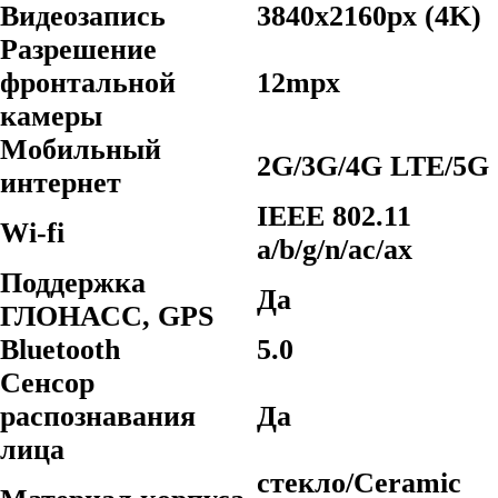
Видеозапись
3840x2160px (4K)
Разрешение
фронтальной
12mpx
камеры
Мобильный
2G/3G/4G LTE/5G
интернет
IEEE 802.11
Wi-fi
a/b/g/n/ac/ax
Поддержка
Да
ГЛОНАСС, GPS
Bluetooth
5.0
Сенсор
распознавания
Да
лица
стекло/Ceramic