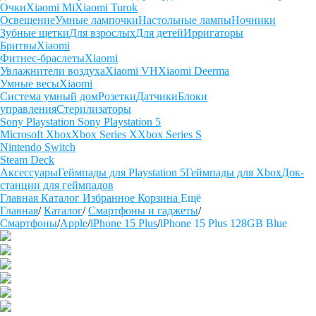
Очки
Xiaomi Mi
Xiaomi Turok
Освещение
Умные лампочки
Настольные лампы
Ночники
Зубные щетки
Для взрослых
Для детей
Ирригаторы
Бритвы
Xiaomi
Фитнес-браслеты
Xiaomi
Увлажнители воздуха
Xiaomi VH
Xiaomi Deerma
Умные весы
Xiaomi
Система умный дом
Розетки
Датчики
Блоки
управления
Стерилизаторы
Sony Playstation
Sony Playstation 5
Microsoft Xbox
Xbox Series X
Xbox Series S
Nintendo Switch
Steam Deck
Аксессуары
Геймпады для Playstation 5
Геймпады для Xbox
Док-
станции для геймпадов
Главная
Каталог
Избранное
Корзина
Ещё
Главная
/
Каталог
/
Смартфоны и гаджеты
/
Смартфоны
/
Apple
/
iPhone 15 Plus
/
iPhone 15 Plus 128GB Blue