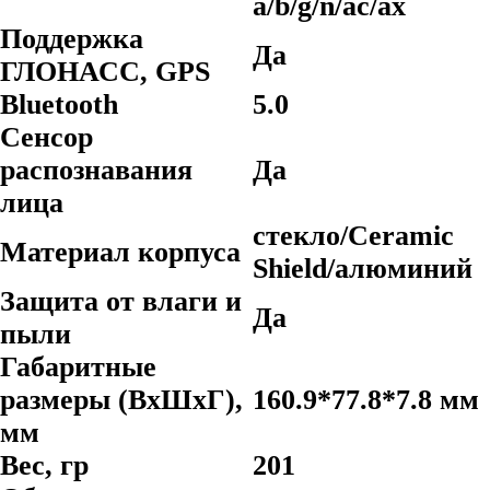
a/b/g/n/ac/ax
Поддержка
Да
ГЛОНАСС, GPS
Bluetooth
5.0
Сенсор
распознавания
Да
лица
стекло/Ceramic
Материал корпуса
Shield/алюминий
Защита от влаги и
Да
пыли
Габаритные
размеры (ВхШхГ),
160.9*77.8*7.8 мм
мм
Вес, гр
201