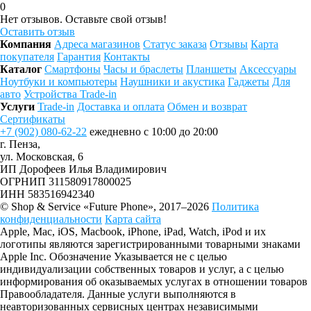
0
Нет отзывов. Оставьте свой отзыв!
Оставить отзыв
Компания
Адреса магазинов
Статус заказа
Отзывы
Карта
покупателя
Гарантия
Контакты
Каталог
Смартфоны
Часы и браслеты
Планшеты
Аксессуары
Ноутбуки и компьютеры
Наушники и акустика
Гаджеты
Для
авто
Устройства Trade-in
Услуги
Trade-in
Доставка и оплата
Обмен и возврат
Сертификаты
+7 (902) 080-62-22
ежедневно с 10:00 до 20:00
г. Пенза,
ул. Московская, 6
ИП Дорофеев Илья Владимирович
ОГРНИП 311580917800025
ИНН 583516942340
© Shop & Service «Future Phone», 2017–2026
Политика
конфиденциальности
Карта сайта
Apple, Mac, iOS, Macbook, iPhone, iPad, Watch, iPod и их
логотипы являются зарегистрированными товарными знаками
Apple Inc. Обозначение Указывается не с целью
индивидуализации собственных товаров и услуг, а с целью
информирования об оказываемых услугах в отношении товаров
Правообладателя. Данные услуги выполняются в
неавторизованных сервисных центрах независимыми