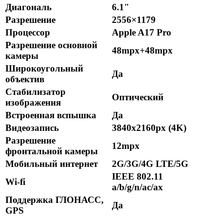
Диагональ
6.1"
Разрешение
2556×1179
Процессор
Apple A17 Pro
Разрешение основной
48mpx+48mpx
камеры
Широкоугольный
Да
объектив
Стабилизатор
Оптический
изображения
Встроенная вспышка
Да
Видеозапись
3840x2160px (4K)
Разрешение
12mpx
фронтальной камеры
Мобильный интернет
2G/3G/4G LTE/5G
IEEE 802.11
Wi-fi
a/b/g/n/ac/ax
Поддержка ГЛОНАСС,
Да
GPS