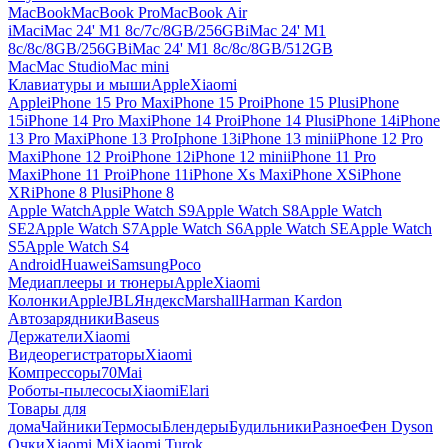
MacBook
MacBook Pro
MacBook Air
iMac
iMac 24' M1 8c/7c/8GB/256GB
iMac 24' M1
8c/8c/8GB/256GB
iMac 24' M1 8c/8c/8GB/512GB
Mac
Mac Studio
Mac mini
Клавиатуры и мыши
Apple
Xiaomi
Apple
iPhone 15 Pro Max
iPhone 15 Pro
iPhone 15 Plus
iPhone
15
iPhone 14 Pro Max
iPhone 14 Pro
iPhone 14 Plus
iPhone 14
iPhone
13 Pro Max
iPhone 13 Pro
Iphone 13
iPhone 13 mini
iPhone 12 Pro
Max
iPhone 12 Pro
iPhone 12
iPhone 12 mini
iPhone 11 Pro
Max
iPhone 11 Pro
iPhone 11
iPhone Xs Max
iPhone XS
iPhone
XR
iPhone 8 Plus
iPhone 8
Apple Watch
Apple Watch S9
Apple Watch S8
Apple Watch
SE2
Apple Watch S7
Apple Watch S6
Apple Watch SE
Apple Watch
S5
Apple Watch S4
Android
Huawei
Samsung
Poco
Медиаплееры и тюнеры
Apple
Xiaomi
Колонки
Apple
JBL
Яндекс
Marshall
Harman Kardon
Автозарядники
Baseus
Держатели
Xiaomi
Видеорегистраторы
Xiaomi
Компрессоры
70Mai
Роботы-пылесосы
Xiaomi
Elari
Товары для
дома
Чайники
Термосы
Блендеры
Будильники
Разное
Фен Dyson
Очки
Xiaomi Mi
Xiaomi Turok