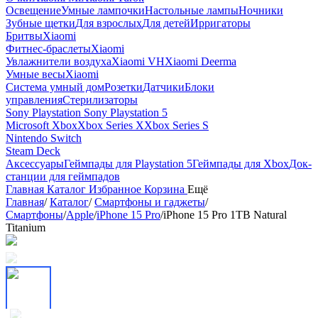
Освещение
Умные лампочки
Настольные лампы
Ночники
Зубные щетки
Для взрослых
Для детей
Ирригаторы
Бритвы
Xiaomi
Фитнес-браслеты
Xiaomi
Увлажнители воздуха
Xiaomi VH
Xiaomi Deerma
Умные весы
Xiaomi
Система умный дом
Розетки
Датчики
Блоки
управления
Стерилизаторы
Sony Playstation
Sony Playstation 5
Microsoft Xbox
Xbox Series X
Xbox Series S
Nintendo Switch
Steam Deck
Аксессуары
Геймпады для Playstation 5
Геймпады для Xbox
Док-
станции для геймпадов
Главная
Каталог
Избранное
Корзина
Ещё
Главная
/
Каталог
/
Смартфоны и гаджеты
/
Смартфоны
/
Apple
/
iPhone 15 Pro
/
iPhone 15 Pro 1ТB Natural
Titanium