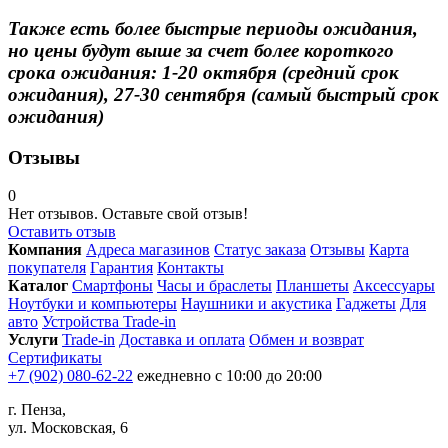
Также есть более быстрые периоды ожидания,
но цены будут выше за счет более короткого
срока ожидания: 1-20 октября (средний срок
ожидания), 27-30 сентября (самый быстрый срок
ожидания)
Отзывы
0
Нет отзывов. Оставьте свой отзыв!
Оставить отзыв
Компания
Адреса магазинов
Статус заказа
Отзывы
Карта
покупателя
Гарантия
Контакты
Каталог
Смартфоны
Часы и браслеты
Планшеты
Аксессуары
Ноутбуки и компьютеры
Наушники и акустика
Гаджеты
Для
авто
Устройства Trade-in
Услуги
Trade-in
Доставка и оплата
Обмен и возврат
Сертификаты
+7 (902) 080-62-22
ежедневно с 10:00 до 20:00
г. Пенза,
ул. Московская, 6