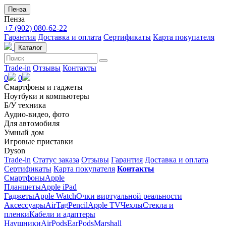
Пенза
Пенза
+7 (902) 080-62-22
Гарантия
Доставка и оплата
Сертификаты
Карта покупателя
Каталог
Trade-in
Отзывы
Контакты
0
0
Смартфоны и гаджеты
Ноутбуки и компьютеры
Б/У техника
Аудио-видео, фото
Для автомобиля
Умный дом
Игровые приставки
Dyson
Trade-in
Статус заказа
Отзывы
Гарантия
Доставка и оплата
Сертификаты
Карта покупателя
Контакты
Смартфоны
Apple
Планшеты
Apple iPad
Гаджеты
Apple Watch
Очки виртуальной реальности
Аксессуары
AirTag
Pencil
Apple TV
Чехлы
Стекла и
пленки
Кабели и адаптеры
Наушники
AirPods
EarPods
Marshall