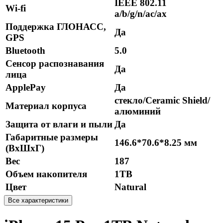
IEEE 802.11
Wi-fi
a/b/g/n/ac/ax
Поддержка ГЛОНАСС,
Да
GPS
Bluetooth
5.0
Сенсор распознавания
Да
лица
ApplePay
Да
стекло/Ceramic Shield/
Материал корпуса
алюминий
Защита от влаги и пыли
Да
Габаритные размеры
146.6*70.6*8.25 мм
(ВхШхГ)
Вес
187
Объем накопителя
1TB
Цвет
Natural
Все характеристики