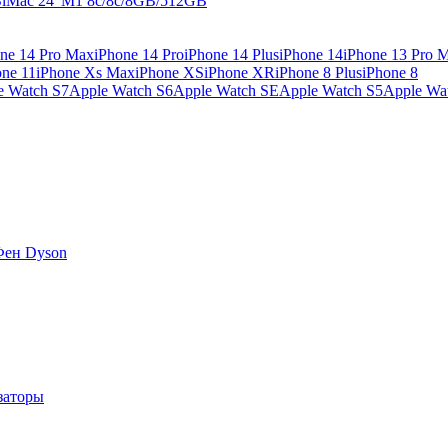
B
iMac 24' M1 8c/8c/8GB/512GB
ne 14 Pro Max
iPhone 14 Pro
iPhone 14 Plus
iPhone 14
iPhone 13 Pro 
one 11
iPhone Xs Max
iPhone XS
iPhone XR
iPhone 8 Plus
iPhone 8
e Watch S7
Apple Watch S6
Apple Watch SE
Apple Watch S5
Apple Wa
Фен Dyson
заторы