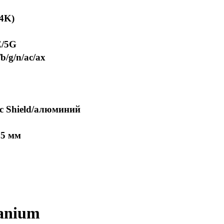
(4K)
E/5G
b/g/n/ac/ax
c Shield/алюминий
25 мм
tanium