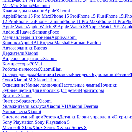
iMac
iMac 24' M1 8c/7c/8GB/256GB
iMac 24' M1 8c/8c/8GB/256G
Mac
Mac Studio
Mac mini
Клавиатуры и мыши
Apple
Xiaomi
Apple
iPhone 15 Pro Max
iPhone 15 Pro
iPhone 15 Plus
iPhone 15
iPho
12 Pro
iPhone 12
iPhone 12 mini
iPhone 11 Pro Max
iPhone 11 Pro
iPh
Apple Watch
Apple Watch S9
Apple Watch S8
Apple Watch SE2
Appl
Android
Huawei
Samsung
Poco
Медиаплееры и тюнеры
Apple
Xiaomi
Колонки
Apple
JBL
Яндекс
Marshall
Harman Kardon
Автозарядники
Baseus
Держатели
Xiaomi
Видеорегистраторы
Xiaomi
Компрессоры
70Mai
Роботы-пылесосы
Xiaomi
Elari
Товары для дома
Чайники
Термосы
Блендеры
Будильники
Разное
Очки
Xiaomi Mi
Xiaomi Turok
Освещение
Умные лампочки
Настольные лампы
Ночники
Зубные щетки
Для взрослых
Для детей
Ирригаторы
Бритвы
Xiaomi
Фитнес-браслеты
Xiaomi
Увлажнители воздуха
Xiaomi VH
Xiaomi Deerma
Умные весы
Xiaomi
Система умный дом
Розетки
Датчики
Блоки управления
Стерили
Sony Playstation
Sony Playstation 5
Microsoft Xbox
Xbox Series X
Xbox Series S