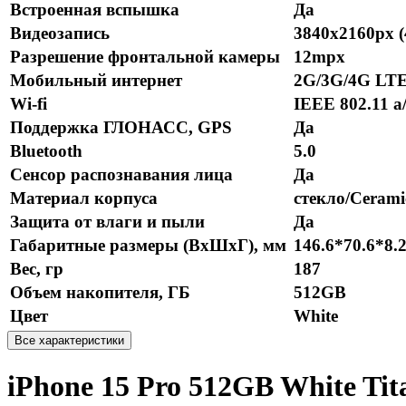
Встроенная вспышка
Да
Видеозапись
3840x2160px 
Разрешение фронтальной камеры
12mpx
Мобильный интернет
2G/3G/4G LT
Wi-fi
IEEE 802.11 a/
Поддержка ГЛОНАСС, GPS
Да
Bluetooth
5.0
Сенсор распознавания лица
Да
Материал корпуса
стекло/Cerami
Защита от влаги и пыли
Да
Габаритные размеры (ВхШхГ), мм
146.6*70.6*8.
Вес, гр
187
Объем накопителя, ГБ
512GB
Цвет
White
Все характеристики
iPhone 15 Pro 512GB White Ti