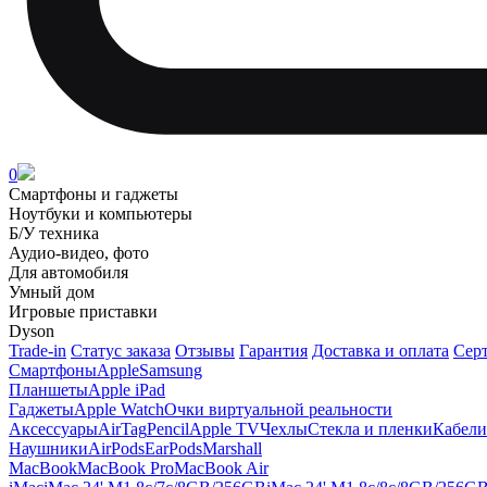
0
Смартфоны и гаджеты
Ноутбуки и компьютеры
Б/У техника
Аудио-видео, фото
Для автомобиля
Умный дом
Игровые приставки
Dyson
Trade-in
Статус заказа
Отзывы
Гарантия
Доставка и оплата
Сер
Смартфоны
Apple
Samsung
Планшеты
Apple iPad
Гаджеты
Apple Watch
Очки виртуальной реальности
Аксессуары
AirTag
Pencil
Apple TV
Чехлы
Стекла и пленки
Кабели
Наушники
AirPods
EarPods
Marshall
MacBook
MacBook Pro
MacBook Air