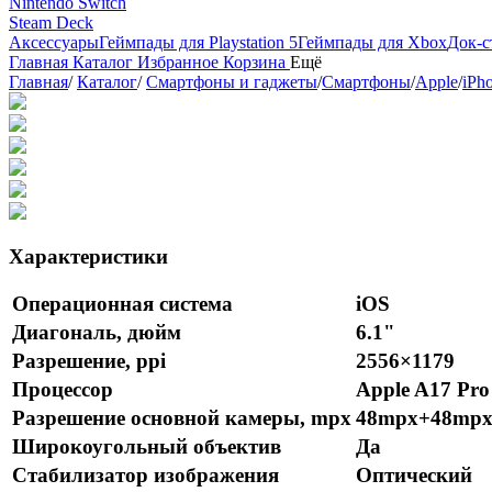
Nintendo Switch
Steam Deck
Аксессуары
Геймпады для Playstation 5
Геймпады для Xbox
Док-с
Главная
Каталог
Избранное
Корзина
Ещё
Главная
/
Каталог
/
Смартфоны и гаджеты
/
Смартфоны
/
Apple
/
iPh
Характеристики
Операционная система
iOS
Диагональ, дюйм
6.1"
Разрешение, ppi
2556×1179
Процессор
Apple A17 Pro
Разрешение основной камеры, mpx
48mpx+48mp
Широкоугольный объектив
Да
Стабилизатор изображения
Оптический