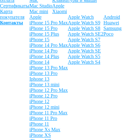
оплата
Mac
Клавиатуры и мыши
Сертификаты
Mac Studio
Apple
Карта
Mac mini
Xiaomi
покупателя
Apple
Apple Watch
Android
Контакты
iPhone 15 Pro Max
Apple Watch S9
Huawei
iPhone 15 Pro
Apple Watch S8
Samsung
iPhone 15 Plus
Apple Watch SE2
Poco
iPhone 15
Apple Watch S7
iPhone 14 Pro Max
Apple Watch S6
iPhone 14 Pro
Apple Watch SE
iPhone 14 Plus
Apple Watch S5
iPhone 14
Apple Watch S4
iPhone 13 Pro Max
iPhone 13 Pro
Iphone 13
iPhone 13 mini
iPhone 12 Pro Max
iPhone 12 Pro
iPhone 12
iPhone 12 mini
iPhone 11 Pro Max
iPhone 11 Pro
iPhone 11
iPhone Xs Max
iPhone XS