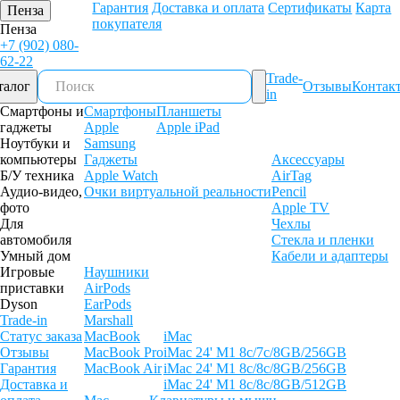
Гарантия
Доставка и оплата
Сертификаты
Карта
Пенза
покупателя
Пенза
+7 (902) 080-
62-22
Trade-
талог
Отзывы
Контак
in
Смартфоны и
Смартфоны
Планшеты
гаджеты
Apple
Apple iPad
Ноутбуки и
Samsung
компьютеры
Гаджеты
Аксессуары
Б/У техника
Apple Watch
AirTag
Аудио-видео,
Очки виртуальной реальности
Pencil
фото
Apple TV
Для
Чехлы
автомобиля
Стекла и пленки
Умный дом
Кабели и адаптеры
Игровые
Наушники
приставки
AirPods
Dyson
EarPods
Trade-in
Marshall
Статус заказа
MacBook
iMac
Отзывы
MacBook Pro
iMac 24' M1 8c/7c/8GB/256GB
Гарантия
MacBook Air
iMac 24' M1 8c/8c/8GB/256GB
Доставка и
iMac 24' M1 8c/8c/8GB/512GB