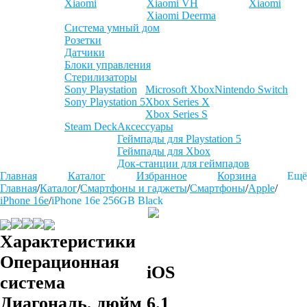
Xiaomi
Xiaomi VH
Xiaomi
Xiaomi Deerma
Система умный дом
Розетки
Датчики
Блоки управления
Стерилизаторы
Sony Playstation
Microsoft Xbox
Nintendo Switch
Sony Playstation 5
Xbox Series X
Xbox Series S
Steam Deck
Аксессуары
Геймпады для Playstation 5
Геймпады для Xbox
Док-станции для геймпадов
Главная
Каталог
Избранное
Корзина
Ещё
Главная
/
Каталог
/
Смартфоны и гаджеты
/
Смартфоны
/
Apple
/
iPhone 16e
/
iPhone 16e 256GB Black
Характеристики
Операционная
iOS
система
Диагональ, дюйм
6.1