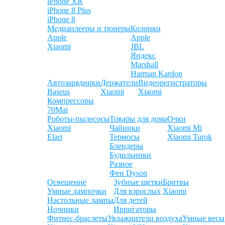
iPhone XR
iPhone 8 Plus
iPhone 8
Медиаплееры и тюнеры
Колонки
Apple
Apple
Xiaomi
JBL
Яндекс
Marshall
Harman Kardon
Автозарядники
Держатели
Видеорегистраторы
Baseus
Xiaomi
Xiaomi
Компрессоры
70Mai
Роботы-пылесосы
Товары для дома
Очки
Xiaomi
Чайники
Xiaomi Mi
Elari
Термосы
Xiaomi Turok
Блендеры
Будильники
Разное
Фен Dyson
Освещение
Зубные щетки
Бритвы
Умные лампочки
Для взрослых
Xiaomi
Настольные лампы
Для детей
Ночники
Ирригаторы
Фитнес-браслеты
Увлажнители воздуха
Умные весы