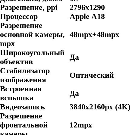
Разрешение, ppi
2796х1290
Процессор
Apple A18
Разрешение
основной камеры,
48mpx+48mpx
mpx
Широкоугольный
Да
объектив
Стабилизатор
Оптический
изображения
Встроенная
Да
вспышка
Видеозапись
3840x2160px (4K)
Разрешение
фронтальной
12mpx
камеры