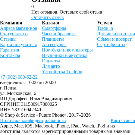
0
Нет отзывов. Оставьте свой отзыв!
Оставить отзыв
Компания
Каталог
Услуги
Адреса магазинов
Смартфоны
Trade-in
Статус заказа
Часы и браслеты
Доставка и оплата
Отзывы
Планшеты
Обмен и возврат
Карта покупателя
Аксессуары
Сертификаты
Гарантия
Ноутбуки и компьютеры
Контакты
Наушники и акустика
Гаджеты
Для авто
Устройства Trade-in
+7 (902) 080-62-22
ежедневно с 10:00 до 20:00
г. Пенза,
ул. Московская, 6
ИП Дорофеев Илья Владимирович
ОГРНИП 311580917800025
ИНН 583516942340
© Shop & Service «Future Phone», 2017–2026
Политика конфиденциальности
Карта сайта
Apple, Mac, iOS, Macbook, iPhone, iPad, Watch, iPod и их
логотипы являются зарегистрированными товарными знаками