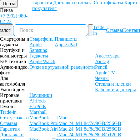
Гарантия
Доставка и оплата
Сертификаты
Карта
Пенза
покупателя
Пенза
+7 (902) 080-
62-22
Trade-
талог
Отзывы
Контак
in
Смартфоны и
Смартфоны
Планшеты
гаджеты
Apple
Apple iPad
Ноутбуки и
Samsung
компьютеры
Гаджеты
Аксессуары
Б/У техника
Apple Watch
AirTag
Аудио-видео,
Очки виртуальной реальности
Pencil
фото
Apple TV
Для
Чехлы
автомобиля
Стекла и пленки
Умный дом
Кабели и адаптеры
Игровые
Наушники
приставки
AirPods
Dyson
EarPods
Trade-in
Marshall
Статус заказа
MacBook
iMac
Отзывы
MacBook Pro
iMac 24' M1 8c/7c/8GB/256GB
Гарантия
MacBook Air
iMac 24' M1 8c/8c/8GB/256GB
Доставка и
iMac 24' M1 8c/8c/8GB/512GB