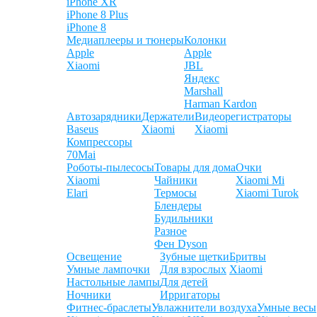
iPhone XR
iPhone 8 Plus
iPhone 8
Медиаплееры и тюнеры
Колонки
Apple
Apple
Xiaomi
JBL
Яндекс
Marshall
Harman Kardon
Автозарядники
Держатели
Видеорегистраторы
Baseus
Xiaomi
Xiaomi
Компрессоры
70Mai
Роботы-пылесосы
Товары для дома
Очки
Xiaomi
Чайники
Xiaomi Mi
Elari
Термосы
Xiaomi Turok
Блендеры
Будильники
Разное
Фен Dyson
Освещение
Зубные щетки
Бритвы
Умные лампочки
Для взрослых
Xiaomi
Настольные лампы
Для детей
Ночники
Ирригаторы
Фитнес-браслеты
Увлажнители воздуха
Умные весы