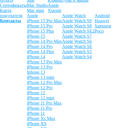
оплата
Mac
Клавиатуры и мыши
Сертификаты
Mac Studio
Apple
Карта
Mac mini
Xiaomi
покупателя
Apple
Apple Watch
Android
Контакты
iPhone 15 Pro Max
Apple Watch S9
Huawei
iPhone 15 Pro
Apple Watch S8
Samsung
iPhone 15 Plus
Apple Watch SE2
Poco
iPhone 15
Apple Watch S7
iPhone 14 Pro Max
Apple Watch S6
iPhone 14 Pro
Apple Watch SE
iPhone 14 Plus
Apple Watch S5
iPhone 14
Apple Watch S4
iPhone 13 Pro Max
iPhone 13 Pro
Iphone 13
iPhone 13 mini
iPhone 12 Pro Max
iPhone 12 Pro
iPhone 12
iPhone 12 mini
iPhone 11 Pro Max
iPhone 11 Pro
iPhone 11
iPhone Xs Max
iPhone XS