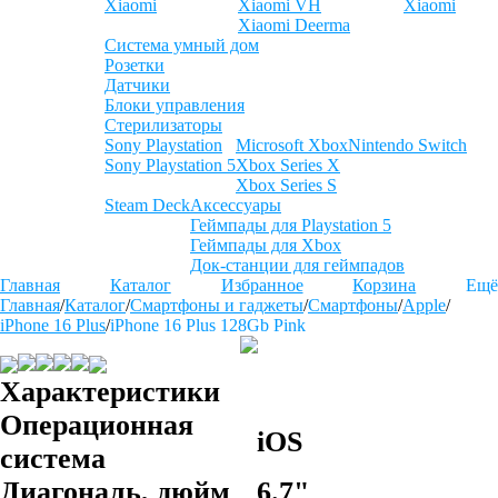
Xiaomi
Xiaomi VH
Xiaomi
Xiaomi Deerma
Система умный дом
Розетки
Датчики
Блоки управления
Стерилизаторы
Sony Playstation
Microsoft Xbox
Nintendo Switch
Sony Playstation 5
Xbox Series X
Xbox Series S
Steam Deck
Аксессуары
Геймпады для Playstation 5
Геймпады для Xbox
Док-станции для геймпадов
Главная
Каталог
Избранное
Корзина
Ещё
Главная
/
Каталог
/
Смартфоны и гаджеты
/
Смартфоны
/
Apple
/
iPhone 16 Plus
/
iPhone 16 Plus 128Gb Pink
Характеристики
Операционная
iOS
система
Диагональ, дюйм
6.7"