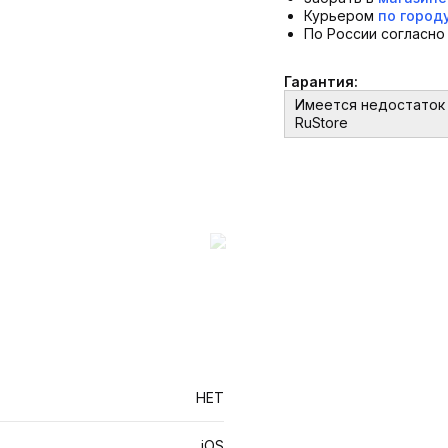
Курьером
по город
По России согласн
Гарантия:
Имеется недостаток 
RuStore
НЕТ
iOS