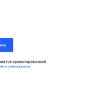
ину
вляется ориентировочной.
няйте у менеджеров