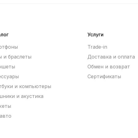
алог
Услуги
ртфоны
Trade-in
ы и браслеты
Доставка и оплата
ншеты
Обмен и возврат
ессуары
Сертификаты
тбуки и компьютеры
шники и акустика
жеты
 авто
ойства Trade-in