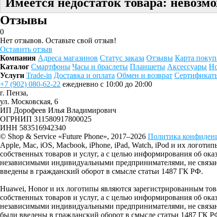
Имеется недостаток товара: невозмо
Отзывы
0
Нет отзывов. Оставьте свой отзыв!
Оставить отзыв
Компания
Адреса магазинов
Статус заказа
Отзывы
Карта покуп
Каталог
Смартфоны
Часы и браслеты
Планшеты
Аксессуары
Но
Услуги
Trade-in
Доставка и оплата
Обмен и возврат
Сертификат
+7 (902) 080-62-22
ежедневно с 10:00 до 20:00
г. Пенза,
ул. Московская, 6
ИП Дорофеев Илья Владимирович
ОГРНИП 311580917800025
ИНН 583516942340
© Shop & Service «Future Phone», 2017–2026
Политика конфиден
Apple, Mac, iOS, Macbook, iPhone, iPad, Watch, iPod и их лог
собственных товаров и услуг, а с целью информирования об ок
независимыми индивидуальными предпринимателями, не связанн
введены в гражданский оборот в смысле статьи 1487 ГК РФ.
Huawei, Honor и их логотипы являются зарегистрированным 
собственных товаров и услуг, а с целью информирования об ок
независимыми индивидуальными предпринимателями, не связанн
были введены в гражданский оборот в смысле статьи 1487 ГК Р