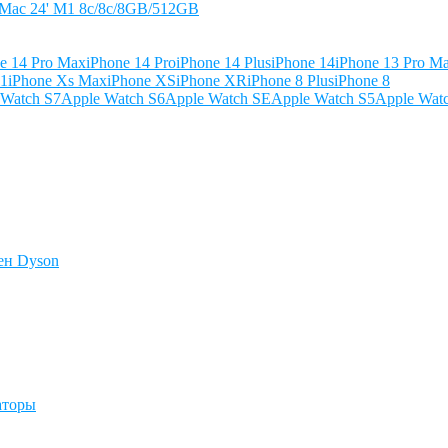
iMac 24' M1 8c/8c/8GB/512GB
e 14 Pro Max
iPhone 14 Pro
iPhone 14 Plus
iPhone 14
iPhone 13 Pro M
11
iPhone Xs Max
iPhone XS
iPhone XR
iPhone 8 Plus
iPhone 8
 Watch S7
Apple Watch S6
Apple Watch SE
Apple Watch S5
Apple Wat
ен Dyson
аторы