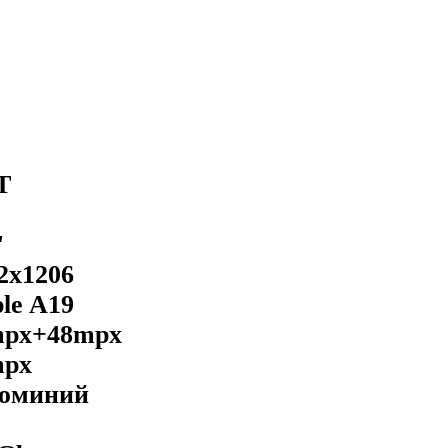
Т
'
2x1206
le A19
mpx+48mpx
mpx
юминий