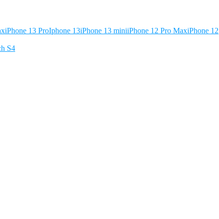
ax
iPhone 13 Pro
Iphone 13
iPhone 13 mini
iPhone 12 Pro Max
iPhone 12
ch S4