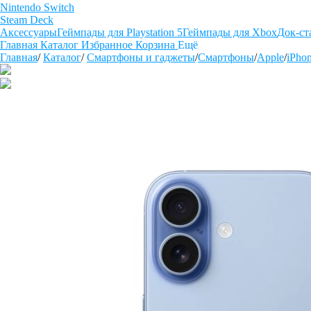
Nintendo Switch
Steam Deck
Аксессуары
Геймпады для Playstation 5
Геймпады для Xbox
Док-ст
Главная
Каталог
Избранное
Корзина
Ещё
Главная
/
Каталог
/
Смартфоны и гаджеты
/
Смартфоны
/
Apple
/
iPho