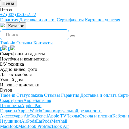
Пенза
Пенза
+7 (902) 080-62-22
Гарантия
Доставка и оплата
Сертификаты
Карта покупателя
Каталог
Trade-in
Отзывы
Контакты
0
0
Смартфоны и гаджеты
Ноутбуки и компьютеры
Б/У техника
Аудио-видео, фото
Для автомобиля
Умный дом
Игровые приставки
Dyson
Trade-in
Статус заказа
Отзывы
Гарантия
Доставка и оплата
Серт
Смартфоны
Apple
Samsung
Планшеты
Apple iPad
Гаджеты
Apple Watch
Очки виртуальной реальности
Аксессуары
AirTag
Pencil
Apple TV
Чехлы
Стекла и пленки
Кабели 
Наушники
AirPods
EarPods
Marshall
MacBook
MacBook Pro
MacBook Air