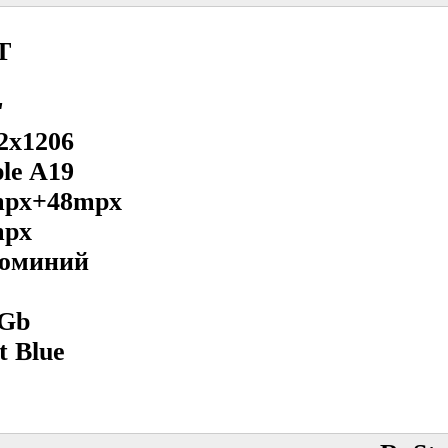
Т
'
2x1206
le A19
mpx+48mpx
mpx
юминий
2Gb
t Blue