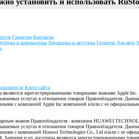
жно установить и использовать RuSto
ателя
Гарантия
Контакты
утбуки и компьютеры
Наушники и акустика
Гаджеты
Для авто
У
ы
циальности
Карта сайта
отипы являются зарегистрированными товарными знаками Apple In
азываемых услугах в отношении товаров Правообладателя. Данн
ыми с компанией Apple Inc компанией и/или с ее официальным
товарным знаком Правообладателя - компании HUAWEI TECHNOL
азываемых услугах в отношении товаров Правообладателя. Данн
ыми с компанией Huawei Technologies Co., Ltd и/или с ее офи
Ф. Samsung и их логотипы являются зарегистрированными товар