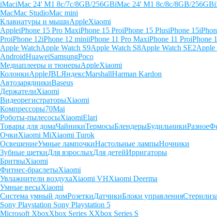
iMac
iMac 24' M1 8c/7c/8GB/256GB
iMac 24' M1 8c/8c/8GB/256GB
Mac
Mac Studio
Mac mini
Клавиатуры и мыши
Apple
Xiaomi
Apple
iPhone 15 Pro Max
iPhone 15 Pro
iPhone 15 Plus
iPhone 15
iPhon
Pro
iPhone 12
iPhone 12 mini
iPhone 11 Pro Max
iPhone 11 Pro
iPhone 
Apple Watch
Apple Watch S9
Apple Watch S8
Apple Watch SE2
Apple
Android
Huawei
Samsung
Poco
Медиаплееры и тюнеры
Apple
Xiaomi
Колонки
Apple
JBL
Яндекс
Marshall
Harman Kardon
Автозарядники
Baseus
Держатели
Xiaomi
Видеорегистраторы
Xiaomi
Компрессоры
70Mai
Роботы-пылесосы
Xiaomi
Elari
Товары для дома
Чайники
Термосы
Блендеры
Будильники
Разное
Ф
Очки
Xiaomi Mi
Xiaomi Turok
Освещение
Умные лампочки
Настольные лампы
Ночники
Зубные щетки
Для взрослых
Для детей
Ирригаторы
Бритвы
Xiaomi
Фитнес-браслеты
Xiaomi
Увлажнители воздуха
Xiaomi VH
Xiaomi Deerma
Умные весы
Xiaomi
Система умный дом
Розетки
Датчики
Блоки управления
Стерилиз
Sony Playstation
Sony Playstation 5
Microsoft Xbox
Xbox Series X
Xbox Series S