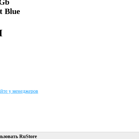
2Gb
t Blue
M
йте у менеджеров
льзовать RuStore