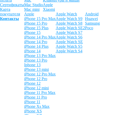
оплата
Mac
Клавиатуры и мыши
Сертификаты
Mac Studio
Apple
Карта
Mac mini
Xiaomi
покупателя
Apple
Apple Watch
Android
Контакты
iPhone 15 Pro Max
Apple Watch S9
Huawei
iPhone 15 Pro
Apple Watch S8
Samsung
iPhone 15 Plus
Apple Watch SE2
Poco
iPhone 15
Apple Watch S7
iPhone 14 Pro Max
Apple Watch S6
iPhone 14 Pro
Apple Watch SE
iPhone 14 Plus
Apple Watch S5
iPhone 14
Apple Watch S4
iPhone 13 Pro Max
iPhone 13 Pro
Iphone 13
iPhone 13 mini
iPhone 12 Pro Max
iPhone 12 Pro
iPhone 12
iPhone 12 mini
iPhone 11 Pro Max
iPhone 11 Pro
iPhone 11
iPhone Xs Max
iPhone XS