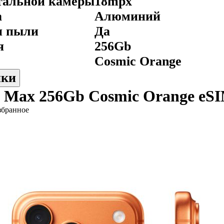
тальной камеры
18mpx
а
Алюминий
и пыли
Да
я
256Gb
Cosmic Orange
ики
o Max 256Gb Cosmic Orange eS
збранное