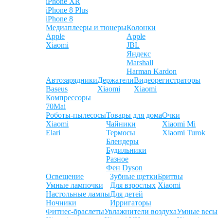
iPhone XR
iPhone 8 Plus
iPhone 8
Медиаплееры и тюнеры
Колонки
Apple
Apple
Xiaomi
JBL
Яндекс
Marshall
Harman Kardon
Автозарядники
Держатели
Видеорегистраторы
Baseus
Xiaomi
Xiaomi
Компрессоры
70Mai
Роботы-пылесосы
Товары для дома
Очки
Xiaomi
Чайники
Xiaomi Mi
Elari
Термосы
Xiaomi Turok
Блендеры
Будильники
Разное
Фен Dyson
Освещение
Зубные щетки
Бритвы
Умные лампочки
Для взрослых
Xiaomi
Настольные лампы
Для детей
Ночники
Ирригаторы
Фитнес-браслеты
Увлажнители воздуха
Умные весы