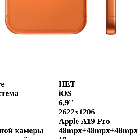
re
НЕТ
стема
iOS
6,9''
2622x1206
Apple A19 Pro
вной камеры
48mpx+48mpx+48mpx