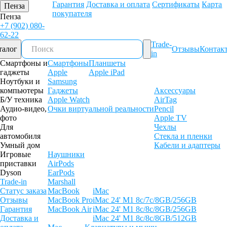
Гарантия
Доставка и оплата
Сертификаты
Карта
Пенза
покупателя
Пенза
+7 (902) 080-
62-22
Trade-
талог
Отзывы
Контак
in
Смартфоны и
Смартфоны
Планшеты
гаджеты
Apple
Apple iPad
Ноутбуки и
Samsung
компьютеры
Гаджеты
Аксессуары
Б/У техника
Apple Watch
AirTag
Аудио-видео,
Очки виртуальной реальности
Pencil
фото
Apple TV
Для
Чехлы
автомобиля
Стекла и пленки
Умный дом
Кабели и адаптеры
Игровые
Наушники
приставки
AirPods
Dyson
EarPods
Trade-in
Marshall
Статус заказа
MacBook
iMac
Отзывы
MacBook Pro
iMac 24' M1 8c/7c/8GB/256GB
Гарантия
MacBook Air
iMac 24' M1 8c/8c/8GB/256GB
Доставка и
iMac 24' M1 8c/8c/8GB/512GB