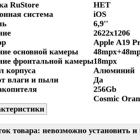
ка RuStore
НЕТ
онная система
iOS
ль
6,9''
ние
2622x1206
ор
Apple A19 P
ние основной камеры
48mpx+48m
ние фронтальной камеры
18mpx
л корпуса
Алюминий
от влаги и пыли
Да
акопителя
256Gb
Cosmic Oran
актеристики
ток товара: невозможно установить и