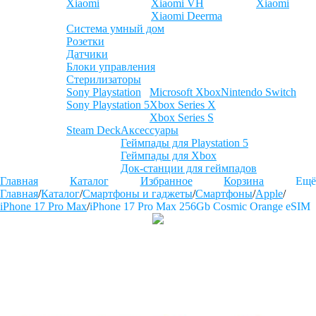
Xiaomi
Xiaomi VH
Xiaomi
Xiaomi Deerma
Система умный дом
Розетки
Датчики
Блоки управления
Стерилизаторы
Sony Playstation
Microsoft Xbox
Nintendo Switch
Sony Playstation 5
Xbox Series X
Xbox Series S
Steam Deck
Аксессуары
Геймпады для Playstation 5
Геймпады для Xbox
Док-станции для геймпадов
Главная
Каталог
Избранное
Корзина
Ещё
Главная
/
Каталог
/
Смартфоны и гаджеты
/
Смартфоны
/
Apple
/
iPhone 17 Pro Max
/
iPhone 17 Pro Max 256Gb Cosmic Orange eSIM