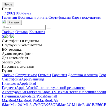
Пенза
Пенза
+7 (902) 080-62-22
Гарантия
Доставка и оплата
Сертификаты
Карта покупателя
Каталог
Trade-in
Отзывы
Контакты
0
0
Смартфоны и гаджеты
Ноутбуки и компьютеры
Б/У техника
Аудио-видео, фото
Для автомобиля
Умный дом
Игровые приставки
Dyson
Trade-in
Статус заказа
Отзывы
Гарантия
Доставка и оплата
Сер
Смартфоны
Apple
Samsung
Планшеты
Apple iPad
Гаджеты
Apple Watch
Очки виртуальной реальности
Аксессуары
AirTag
Pencil
Apple TV
Чехлы
Стекла и пленки
Кабели
Наушники
AirPods
EarPods
Marshall
MacBook
MacBook Pro
MacBook Air
iMac
iMac 24' M1 8c/7c/8GB/256GB
iMac 24' M1 8c/8c/8GB/256G