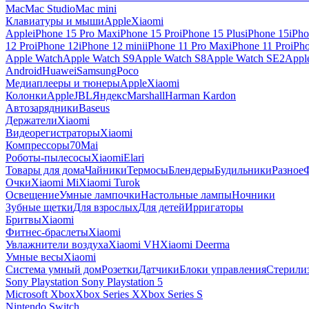
Mac
Mac Studio
Mac mini
Клавиатуры и мыши
Apple
Xiaomi
Apple
iPhone 15 Pro Max
iPhone 15 Pro
iPhone 15 Plus
iPhone 15
iPho
12 Pro
iPhone 12
iPhone 12 mini
iPhone 11 Pro Max
iPhone 11 Pro
iPh
Apple Watch
Apple Watch S9
Apple Watch S8
Apple Watch SE2
Appl
Android
Huawei
Samsung
Poco
Медиаплееры и тюнеры
Apple
Xiaomi
Колонки
Apple
JBL
Яндекс
Marshall
Harman Kardon
Автозарядники
Baseus
Держатели
Xiaomi
Видеорегистраторы
Xiaomi
Компрессоры
70Mai
Роботы-пылесосы
Xiaomi
Elari
Товары для дома
Чайники
Термосы
Блендеры
Будильники
Разное
Очки
Xiaomi Mi
Xiaomi Turok
Освещение
Умные лампочки
Настольные лампы
Ночники
Зубные щетки
Для взрослых
Для детей
Ирригаторы
Бритвы
Xiaomi
Фитнес-браслеты
Xiaomi
Увлажнители воздуха
Xiaomi VH
Xiaomi Deerma
Умные весы
Xiaomi
Система умный дом
Розетки
Датчики
Блоки управления
Стерили
Sony Playstation
Sony Playstation 5
Microsoft Xbox
Xbox Series X
Xbox Series S
Nintendo Switch