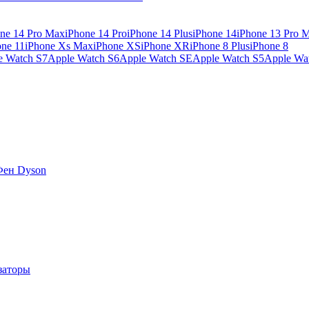
ne 14 Pro Max
iPhone 14 Pro
iPhone 14 Plus
iPhone 14
iPhone 13 Pro 
one 11
iPhone Xs Max
iPhone XS
iPhone XR
iPhone 8 Plus
iPhone 8
e Watch S7
Apple Watch S6
Apple Watch SE
Apple Watch S5
Apple Wa
Фен Dyson
заторы