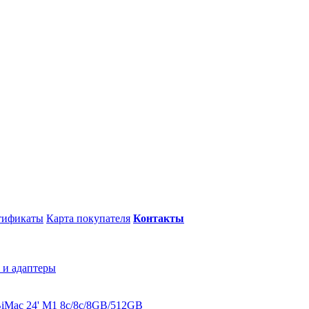
тификаты
Карта покупателя
Контакты
 и адаптеры
B
iMac 24' M1 8c/8c/8GB/512GB