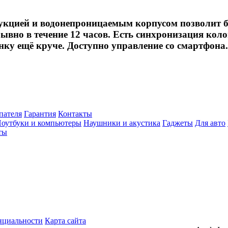
укцией и водонепроницаемым корпусом позволит бра
ывно в течение 12 часов. Есть синхронизация кол
нку ещё круче. Доступно управление со смартфона.
пателя
Гарантия
Контакты
оутбуки и компьютеры
Наушники и акустика
Гаджеты
Для авто
ты
нциальности
Карта сайта