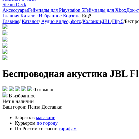
Steam Deck
Аксессуары
Геймпады для Playstation 5
Геймпады для Xbox
Док-с
Главная
Каталог
Избранное
Корзина
Ещё
Главная
/
Каталог
/
Аудио-видео, фото
/
Колонки
/
JBL
/
Flip 5
/
Беспро
Беспроводная акустика JBL Fl
0 отзывов
В избранное
Нет в наличии
Ваш город:
Пенза
Доставка:
Забрать в
магазине
Курьером
по городу
По России согласно
тарифам