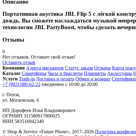
Описание
Портативная акустика JBL Flip 5 с лёгкой констр
дождь. Вы сможете наслаждаться музыкой непрер
технологии JBL PartyBoost, чтобы сделать вечери
Отзывы
0
Нет отзывов. Оставьте свой отзыв!
Оставить отзыв
Компания
Адреса магазинов
Статус заказа
Отзывы
Карта поку
Каталог
Смартфоны
Часы и браслеты
Планшеты
Аксессуары
Н
Услуги
Trade-in
Доставка и оплата
Обмен и возврат
Сертифика
+7 (902) 080-62-22
ежедневно с 10:00 до 20:00
г. Пенза,
ул. Московская, 6
ИП Дорофеев Илья Владимирович
ОГРНИП 311580917800025
ИНН 583516942340
© Shop & Service «Future Phone», 2017–2026
Политика конфиде