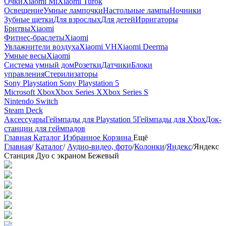
Очки
Xiaomi Mi
Xiaomi Turok
Освещение
Умные лампочки
Настольные лампы
Ночники
Зубные щетки
Для взрослых
Для детей
Ирригаторы
Бритвы
Xiaomi
Фитнес-браслеты
Xiaomi
Увлажнители воздуха
Xiaomi VH
Xiaomi Deerma
Умные весы
Xiaomi
Система умный дом
Розетки
Датчики
Блоки
управления
Стерилизаторы
Sony Playstation
Sony Playstation 5
Microsoft Xbox
Xbox Series X
Xbox Series S
Nintendo Switch
Steam Deck
Аксессуары
Геймпады для Playstation 5
Геймпады для Xbox
Док-
станции для геймпадов
Главная
Каталог
Избранное
Корзина
Ещё
Главная
/
Каталог
/
Аудио-видео, фото
/
Колонки
/
Яндекс
/
Яндекс
Станция Дуо с экраном Бежевый