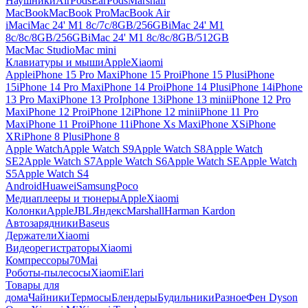
Наушники
AirPods
EarPods
Marshall
MacBook
MacBook Pro
MacBook Air
iMac
iMac 24' M1 8c/7c/8GB/256GB
iMac 24' M1
8c/8c/8GB/256GB
iMac 24' M1 8c/8c/8GB/512GB
Mac
Mac Studio
Mac mini
Клавиатуры и мыши
Apple
Xiaomi
Apple
iPhone 15 Pro Max
iPhone 15 Pro
iPhone 15 Plus
iPhone
15
iPhone 14 Pro Max
iPhone 14 Pro
iPhone 14 Plus
iPhone 14
iPhone
13 Pro Max
iPhone 13 Pro
Iphone 13
iPhone 13 mini
iPhone 12 Pro
Max
iPhone 12 Pro
iPhone 12
iPhone 12 mini
iPhone 11 Pro
Max
iPhone 11 Pro
iPhone 11
iPhone Xs Max
iPhone XS
iPhone
XR
iPhone 8 Plus
iPhone 8
Apple Watch
Apple Watch S9
Apple Watch S8
Apple Watch
SE2
Apple Watch S7
Apple Watch S6
Apple Watch SE
Apple Watch
S5
Apple Watch S4
Android
Huawei
Samsung
Poco
Медиаплееры и тюнеры
Apple
Xiaomi
Колонки
Apple
JBL
Яндекс
Marshall
Harman Kardon
Автозарядники
Baseus
Держатели
Xiaomi
Видеорегистраторы
Xiaomi
Компрессоры
70Mai
Роботы-пылесосы
Xiaomi
Elari
Товары для
дома
Чайники
Термосы
Блендеры
Будильники
Разное
Фен Dyson