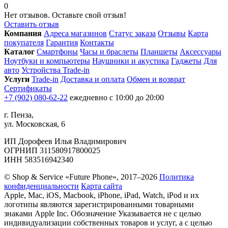
0
Нет отзывов. Оставьте свой отзыв!
Оставить отзыв
Компания
Адреса магазинов
Статус заказа
Отзывы
Карта
покупателя
Гарантия
Контакты
Каталог
Смартфоны
Часы и браслеты
Планшеты
Аксессуары
Ноутбуки и компьютеры
Наушники и акустика
Гаджеты
Для
авто
Устройства Trade-in
Услуги
Trade-in
Доставка и оплата
Обмен и возврат
Сертификаты
+7 (902) 080-62-22
ежедневно с 10:00 до 20:00
г. Пенза,
ул. Московская, 6
ИП Дорофеев Илья Владимирович
ОГРНИП 311580917800025
ИНН 583516942340
© Shop & Service «Future Phone», 2017–2026
Политика
конфиденциальности
Карта сайта
Apple, Mac, iOS, Macbook, iPhone, iPad, Watch, iPod и их
логотипы являются зарегистрированными товарными
знаками Apple Inc. Обозначение Указывается не с целью
индивидуализации собственных товаров и услуг, а с целью