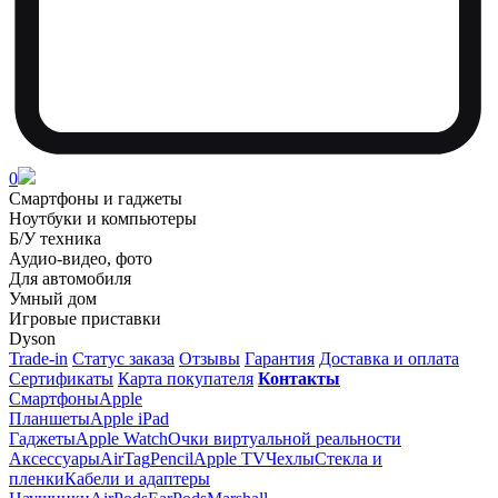
0
Смартфоны и гаджеты
Ноутбуки и компьютеры
Б/У техника
Аудио-видео, фото
Для автомобиля
Умный дом
Игровые приставки
Dyson
Trade-in
Статус заказа
Отзывы
Гарантия
Доставка и оплата
Сертификаты
Карта покупателя
Контакты
Смартфоны
Apple
Планшеты
Apple iPad
Гаджеты
Apple Watch
Очки виртуальной реальности
Аксессуары
AirTag
Pencil
Apple TV
Чехлы
Стекла и
пленки
Кабели и адаптеры