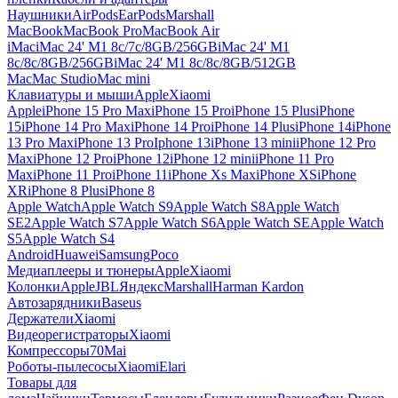
Наушники
AirPods
EarPods
Marshall
MacBook
MacBook Pro
MacBook Air
iMac
iMac 24' M1 8c/7c/8GB/256GB
iMac 24' M1
8c/8c/8GB/256GB
iMac 24' M1 8c/8c/8GB/512GB
Mac
Mac Studio
Mac mini
Клавиатуры и мыши
Apple
Xiaomi
Apple
iPhone 15 Pro Max
iPhone 15 Pro
iPhone 15 Plus
iPhone
15
iPhone 14 Pro Max
iPhone 14 Pro
iPhone 14 Plus
iPhone 14
iPhone
13 Pro Max
iPhone 13 Pro
Iphone 13
iPhone 13 mini
iPhone 12 Pro
Max
iPhone 12 Pro
iPhone 12
iPhone 12 mini
iPhone 11 Pro
Max
iPhone 11 Pro
iPhone 11
iPhone Xs Max
iPhone XS
iPhone
XR
iPhone 8 Plus
iPhone 8
Apple Watch
Apple Watch S9
Apple Watch S8
Apple Watch
SE2
Apple Watch S7
Apple Watch S6
Apple Watch SE
Apple Watch
S5
Apple Watch S4
Android
Huawei
Samsung
Poco
Медиаплееры и тюнеры
Apple
Xiaomi
Колонки
Apple
JBL
Яндекс
Marshall
Harman Kardon
Автозарядники
Baseus
Держатели
Xiaomi
Видеорегистраторы
Xiaomi
Компрессоры
70Mai
Роботы-пылесосы
Xiaomi
Elari
Товары для