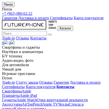
Пенза
Пенза
+7 (902) 080-62-22
Гарантия
Доставка и оплата
Сертификаты
Карта покупателя
Каталог
Trade-in
Отзывы
Контакты
0
0
Смартфоны и гаджеты
Ноутбуки и компьютеры
Б/У техника
Аудио-видео, фото
Для автомобиля
Умный дом
Игровые приставки
Dyson
Trade-in
Статус заказа
Отзывы
Гарантия
Доставка и оплата
Сертификаты
Карта покупателя
Контакты
Смартфоны
Apple
Планшеты
Apple iPad
Гаджеты
Apple Watch
Очки виртуальной реальности
Аксессуары
AirTag
Pencil
Apple TV
Чехлы
Стекла и
пленки
Кабели и адаптеры