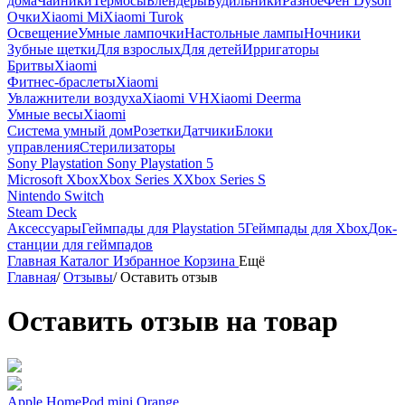
дома
Чайники
Термосы
Блендеры
Будильники
Разное
Фен Dyson
Очки
Xiaomi Mi
Xiaomi Turok
Освещение
Умные лампочки
Настольные лампы
Ночники
Зубные щетки
Для взрослых
Для детей
Ирригаторы
Бритвы
Xiaomi
Фитнес-браслеты
Xiaomi
Увлажнители воздуха
Xiaomi VH
Xiaomi Deerma
Умные весы
Xiaomi
Система умный дом
Розетки
Датчики
Блоки
управления
Стерилизаторы
Sony Playstation
Sony Playstation 5
Microsoft Xbox
Xbox Series X
Xbox Series S
Nintendo Switch
Steam Deck
Аксессуары
Геймпады для Playstation 5
Геймпады для Xbox
Док-
станции для геймпадов
Главная
Каталог
Избранное
Корзина
Ещё
Главная
/
Отзывы
/
Оставить отзыв
Оставить отзыв на товар
Apple HomePod mini Orange