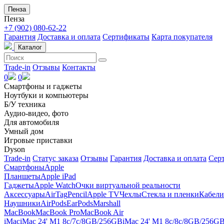
Пенза
Пенза
+7 (902) 080-62-22
Гарантия
Доставка и оплата
Сертификаты
Карта покупателя
Каталог
Trade-in
Отзывы
Контакты
0
0
Смартфоны и гаджеты
Ноутбуки и компьютеры
Б/У техника
Аудио-видео, фото
Для автомобиля
Умный дом
Игровые приставки
Dyson
Trade-in
Статус заказа
Отзывы
Гарантия
Доставка и оплата
Сер
Смартфоны
Apple
Планшеты
Apple iPad
Гаджеты
Apple Watch
Очки виртуальной реальности
Аксессуары
AirTag
Pencil
Apple TV
Чехлы
Стекла и пленки
Кабели
Наушники
AirPods
EarPods
Marshall
MacBook
MacBook Pro
MacBook Air
iMac
iMac 24' M1 8c/7c/8GB/256GB
iMac 24' M1 8c/8c/8GB/256G