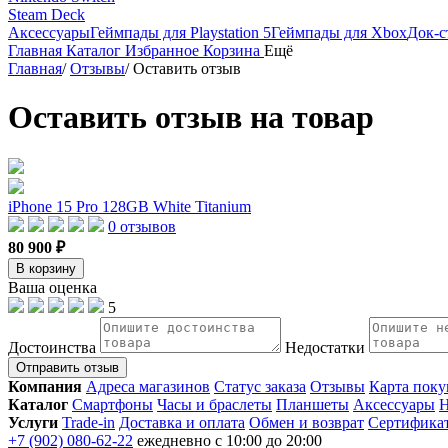
Steam Deck
Аксессуары
Геймпады для Playstation 5
Геймпады для Xbox
Док-с
Главная
Каталог
Избранное
Корзина
Ещё
Главная
/
Отзывы
/
Оставить отзыв
Оставить отзыв на товар
iPhone 15 Pro 128GB White Titanium
0 отзывов
80 900 ₽
В корзину
Ваша оценка
5
Достоинства
Недостатки
Отправить отзыв
Компания
Адреса магазинов
Статус заказа
Отзывы
Карта поку
Каталог
Смартфоны
Часы и браслеты
Планшеты
Аксессуары
Н
Услуги
Trade-in
Доставка и оплата
Обмен и возврат
Сертифика
+7 (902) 080-62-22
ежедневно с 10:00 до 20:00