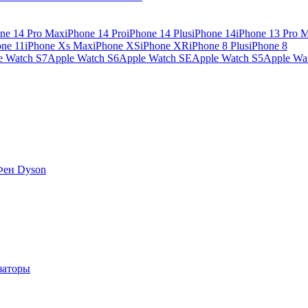
ne 14 Pro Max
iPhone 14 Pro
iPhone 14 Plus
iPhone 14
iPhone 13 Pro 
one 11
iPhone Xs Max
iPhone XS
iPhone XR
iPhone 8 Plus
iPhone 8
e Watch S7
Apple Watch S6
Apple Watch SE
Apple Watch S5
Apple Wa
Фен Dyson
заторы