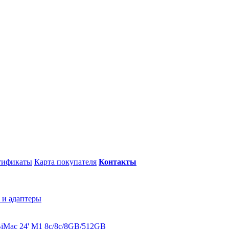
тификаты
Карта покупателя
Контакты
 и адаптеры
B
iMac 24' M1 8c/8c/8GB/512GB