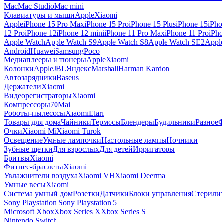
Mac
Mac Studio
Mac mini
Клавиатуры и мыши
Apple
Xiaomi
Apple
iPhone 15 Pro Max
iPhone 15 Pro
iPhone 15 Plus
iPhone 15
iPho
12 Pro
iPhone 12
iPhone 12 mini
iPhone 11 Pro Max
iPhone 11 Pro
iPh
Apple Watch
Apple Watch S9
Apple Watch S8
Apple Watch SE2
Appl
Android
Huawei
Samsung
Poco
Медиаплееры и тюнеры
Apple
Xiaomi
Колонки
Apple
JBL
Яндекс
Marshall
Harman Kardon
Автозарядники
Baseus
Держатели
Xiaomi
Видеорегистраторы
Xiaomi
Компрессоры
70Mai
Роботы-пылесосы
Xiaomi
Elari
Товары для дома
Чайники
Термосы
Блендеры
Будильники
Разное
Очки
Xiaomi Mi
Xiaomi Turok
Освещение
Умные лампочки
Настольные лампы
Ночники
Зубные щетки
Для взрослых
Для детей
Ирригаторы
Бритвы
Xiaomi
Фитнес-браслеты
Xiaomi
Увлажнители воздуха
Xiaomi VH
Xiaomi Deerma
Умные весы
Xiaomi
Система умный дом
Розетки
Датчики
Блоки управления
Стерили
Sony Playstation
Sony Playstation 5
Microsoft Xbox
Xbox Series X
Xbox Series S
Nintendo Switch