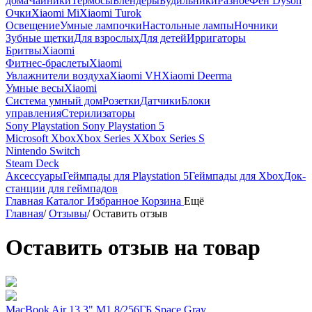
дома
Чайники
Термосы
Блендеры
Будильники
Разное
Фен Dyson
Очки
Xiaomi Mi
Xiaomi Turok
Освещение
Умные лампочки
Настольные лампы
Ночники
Зубные щетки
Для взрослых
Для детей
Ирригаторы
Бритвы
Xiaomi
Фитнес-браслеты
Xiaomi
Увлажнители воздуха
Xiaomi VH
Xiaomi Deerma
Умные весы
Xiaomi
Система умный дом
Розетки
Датчики
Блоки
управления
Стерилизаторы
Sony Playstation
Sony Playstation 5
Microsoft Xbox
Xbox Series X
Xbox Series S
Nintendo Switch
Steam Deck
Аксессуары
Геймпады для Playstation 5
Геймпады для Xbox
Док-
станции для геймпадов
Главная
Каталог
Избранное
Корзина
Ещё
Главная
/
Отзывы
/
Оставить отзыв
Оставить отзыв на товар
MacBook Air 13.3" M1 8/256ГБ Space Gray