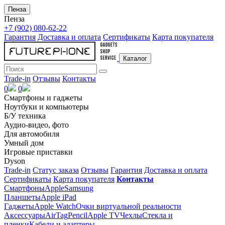
Пенза
Пенза
+7 (902) 080-62-22
Гарантия
Доставка и оплата
Сертификаты
Карта покупателя
Каталог
Trade-in
Отзывы
Контакты
0
0
Смартфоны и гаджеты
Ноутбуки и компьютеры
Б/У техника
Аудио-видео, фото
Для автомобиля
Умный дом
Игровые приставки
Dyson
Trade-in
Статус заказа
Отзывы
Гарантия
Доставка и оплата
Сертификаты
Карта покупателя
Контакты
Смартфоны
Apple
Samsung
Планшеты
Apple iPad
Гаджеты
Apple Watch
Очки виртуальной реальности
Аксессуары
AirTag
Pencil
Apple TV
Чехлы
Стекла и
пленки
Кабели и адаптеры