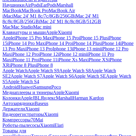
Наушники
AirPods
EarPods
Marshall
MacBook
MacBook Pro
MacBook Air
iMac
iMac 24' M1 8c/7c/8GB/256GB
iMac 24' M1
8c/8c/8GB/256GB
iMac 24' M1 8c/8c/8GB/512GB
Mac
Mac Studio
Mac mini
Клавиатуры и мыши
Apple
Xiaomi
Apple
iPhone 15 Pro Max
iPhone 15 Pro
iPhone 15 Plus
iPhone
15
iPhone 14 Pro Max
iPhone 14 Pro
iPhone 14 Plus
iPhone 14
iPhone
13 Pro Max
iPhone 13 Pro
Iphone 13
iPhone 13 mini
iPhone 12 Pro
Max
iPhone 12 Pro
iPhone 12
iPhone 12 mini
iPhone 11 Pro
Max
iPhone 11 Pro
iPhone 11
iPhone Xs Max
iPhone XS
iPhone
XR
iPhone 8 Plus
iPhone 8
Apple Watch
Apple Watch S9
Apple Watch S8
Apple Watch
SE2
Apple Watch S7
Apple Watch S6
Apple Watch SE
Apple Watch
S5
Apple Watch S4
Android
Huawei
Samsung
Poco
Медиаплееры и тюнеры
Apple
Xiaomi
Колонки
Apple
JBL
Яндекс
Marshall
Harman Kardon
Автозарядники
Baseus
Держатели
Xiaomi
Видеорегистраторы
Xiaomi
Компрессоры
70Mai
Роботы-пылесосы
Xiaomi
Elari
Товары для