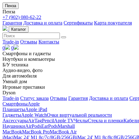
Пенза
Пенза
+7 (902) 080-62-22
Гарантия
Доставка и оплата
Сертификаты
Карта покупателя
Каталог
Trade-in
Отзывы
Контакты
0
0
Смартфоны и гаджеты
Ноутбуки и компьютеры
Б/У техника
Аудио-видео, фото
Для автомобиля
Умный дом
Игровые приставки
Dyson
Trade-in
Статус заказа
Отзывы
Гарантия
Доставка и оплата
Сер
Смартфоны
Apple
Планшеты
Apple iPad
Гаджеты
Apple Watch
Очки виртуальной реальности
Аксессуары
AirTag
Pencil
Apple TV
Чехлы
Стекла и пленки
Кабели
Наушники
AirPods
EarPods
Marshall
MacBook
MacBook Pro
MacBook Air
iMac
iMac 24' M1 8c/7c/8GB/256GB
iMac 24' M1 8c/8c/8GB/256G