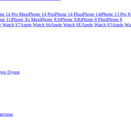
ne 14 Pro Max
iPhone 14 Pro
iPhone 14 Plus
iPhone 14
iPhone 13 Pro 
one 11
iPhone Xs Max
iPhone XS
iPhone XR
iPhone 8 Plus
iPhone 8
e Watch S7
Apple Watch S6
Apple Watch SE
Apple Watch S5
Apple Wa
Фен Dyson
заторы