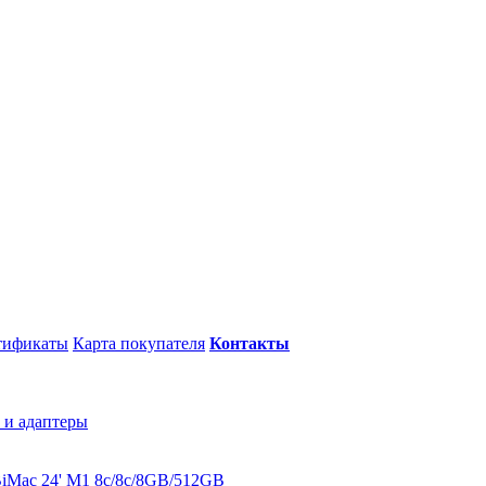
тификаты
Карта покупателя
Контакты
 и адаптеры
B
iMac 24' M1 8c/8c/8GB/512GB