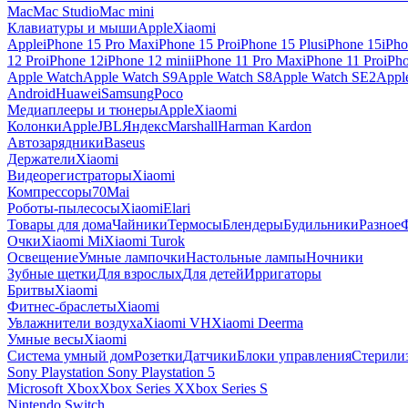
Mac
Mac Studio
Mac mini
Клавиатуры и мыши
Apple
Xiaomi
Apple
iPhone 15 Pro Max
iPhone 15 Pro
iPhone 15 Plus
iPhone 15
iPho
12 Pro
iPhone 12
iPhone 12 mini
iPhone 11 Pro Max
iPhone 11 Pro
iPh
Apple Watch
Apple Watch S9
Apple Watch S8
Apple Watch SE2
Appl
Android
Huawei
Samsung
Poco
Медиаплееры и тюнеры
Apple
Xiaomi
Колонки
Apple
JBL
Яндекс
Marshall
Harman Kardon
Автозарядники
Baseus
Держатели
Xiaomi
Видеорегистраторы
Xiaomi
Компрессоры
70Mai
Роботы-пылесосы
Xiaomi
Elari
Товары для дома
Чайники
Термосы
Блендеры
Будильники
Разное
Очки
Xiaomi Mi
Xiaomi Turok
Освещение
Умные лампочки
Настольные лампы
Ночники
Зубные щетки
Для взрослых
Для детей
Ирригаторы
Бритвы
Xiaomi
Фитнес-браслеты
Xiaomi
Увлажнители воздуха
Xiaomi VH
Xiaomi Deerma
Умные весы
Xiaomi
Система умный дом
Розетки
Датчики
Блоки управления
Стерили
Sony Playstation
Sony Playstation 5
Microsoft Xbox
Xbox Series X
Xbox Series S
Nintendo Switch