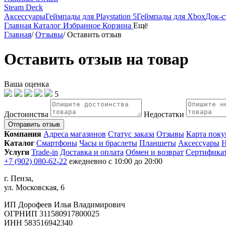
Steam Deck
Аксессуары
Геймпады для Playstation 5
Геймпады для Xbox
Док-с
Главная
Каталог
Избранное
Корзина
Ещё
Главная
/
Отзывы
/
Оставить отзыв
Оставить отзыв на товар
Ваша оценка
5
Достоинства
Недостатки
Отправить отзыв
Компания
Адреса магазинов
Статус заказа
Отзывы
Карта поку
Каталог
Смартфоны
Часы и браслеты
Планшеты
Аксессуары
Н
Услуги
Trade-in
Доставка и оплата
Обмен и возврат
Сертифика
+7 (902) 080-62-22
ежедневно с 10:00 до 20:00
г. Пенза,
ул. Московская, 6
ИП Дорофеев Илья Владимирович
ОГРНИП 311580917800025
ИНН 583516942340