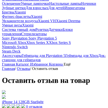
Освещение
Умные лампочки
Настольные лампы
Ночники
Зубные щетки
Для взрослых
Для детей
Ирригаторы
Бритвы
Xiaomi
Фитнес-браслеты
Xiaomi
Увлажнители воздуха
Xiaomi VH
Xiaomi Deerma
Умные весы
Xiaomi
Система умный дом
Розетки
Датчики
Блоки
управления
Стерилизаторы
Sony Playstation
Sony Playstation 5
Microsoft Xbox
Xbox Series X
Xbox Series S
Nintendo Switch
Steam Deck
Аксессуары
Геймпады для Playstation 5
Геймпады для Xbox
Док-
станции для геймпадов
Главная
Каталог
Избранное
Корзина
Ещё
Главная
/
Отзывы
/
Оставить отзыв
Оставить отзыв на товар
iPhone 14 128GB Starlight
0 отзывов