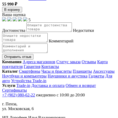
55 990 ₽
В корзину
Ваша оценка
5
Достоинства
Недостатки
Комментарий
Отправить отзыв
Компания
Адреса магазинов
Статус заказа
Отзывы
Карта
покупателя
Гарантия
Контакты
Каталог
Смартфоны
Часы и браслеты
Планшеты
Аксессуары
Ноутбуки и компьютеры
Наушники и акустика
Гаджеты
Для
авто
Устройства Trade-in
Услуги
Trade-in
Доставка и оплата
Обмен и возврат
Сертификаты
+7 (902) 080-62-22
ежедневно с 10:00 до 20:00
г. Пенза,
ул. Московская, 6
ИП Дорофеев Илья Владимирович