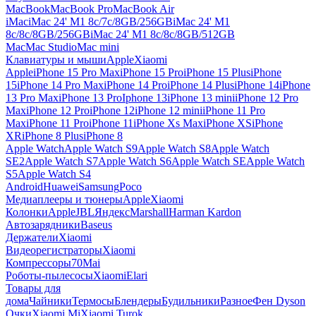
MacBook
MacBook Pro
MacBook Air
iMac
iMac 24' M1 8c/7c/8GB/256GB
iMac 24' M1
8c/8c/8GB/256GB
iMac 24' M1 8c/8c/8GB/512GB
Mac
Mac Studio
Mac mini
Клавиатуры и мыши
Apple
Xiaomi
Apple
iPhone 15 Pro Max
iPhone 15 Pro
iPhone 15 Plus
iPhone
15
iPhone 14 Pro Max
iPhone 14 Pro
iPhone 14 Plus
iPhone 14
iPhone
13 Pro Max
iPhone 13 Pro
Iphone 13
iPhone 13 mini
iPhone 12 Pro
Max
iPhone 12 Pro
iPhone 12
iPhone 12 mini
iPhone 11 Pro
Max
iPhone 11 Pro
iPhone 11
iPhone Xs Max
iPhone XS
iPhone
XR
iPhone 8 Plus
iPhone 8
Apple Watch
Apple Watch S9
Apple Watch S8
Apple Watch
SE2
Apple Watch S7
Apple Watch S6
Apple Watch SE
Apple Watch
S5
Apple Watch S4
Android
Huawei
Samsung
Poco
Медиаплееры и тюнеры
Apple
Xiaomi
Колонки
Apple
JBL
Яндекс
Marshall
Harman Kardon
Автозарядники
Baseus
Держатели
Xiaomi
Видеорегистраторы
Xiaomi
Компрессоры
70Mai
Роботы-пылесосы
Xiaomi
Elari
Товары для
дома
Чайники
Термосы
Блендеры
Будильники
Разное
Фен Dyson
Очки
Xiaomi Mi
Xiaomi Turok