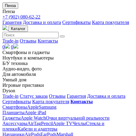
Пенза
Пенза
+7 (902) 080-62-22
Гарантия
Доставка и оплата
Сертификаты
Карта покупателя
Каталог
Trade-in
Отзывы
Контакты
0
0
Смартфоны и гаджеты
Ноутбуки и компьютеры
Б/У техника
Аудио-видео, фото
Для автомобиля
Умный дом
Игровые приставки
Dyson
Trade-in
Статус заказа
Отзывы
Гарантия
Доставка и оплата
Сертификаты
Карта покупателя
Контакты
Смартфоны
Apple
Samsung
Планшеты
Apple iPad
Гаджеты
Apple Watch
Очки виртуальной реальности
Аксессуары
AirTag
Pencil
Apple TV
Чехлы
Стекла и
пленки
Кабели и адаптеры
Наушники
AirPods
EarPods
Marshall