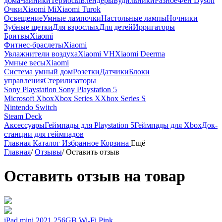
дома
Чайники
Термосы
Блендеры
Будильники
Разное
Фен Dyson
Очки
Xiaomi Mi
Xiaomi Turok
Освещение
Умные лампочки
Настольные лампы
Ночники
Зубные щетки
Для взрослых
Для детей
Ирригаторы
Бритвы
Xiaomi
Фитнес-браслеты
Xiaomi
Увлажнители воздуха
Xiaomi VH
Xiaomi Deerma
Умные весы
Xiaomi
Система умный дом
Розетки
Датчики
Блоки
управления
Стерилизаторы
Sony Playstation
Sony Playstation 5
Microsoft Xbox
Xbox Series X
Xbox Series S
Nintendo Switch
Steam Deck
Аксессуары
Геймпады для Playstation 5
Геймпады для Xbox
Док-
станции для геймпадов
Главная
Каталог
Избранное
Корзина
Ещё
Главная
/
Отзывы
/
Оставить отзыв
Оставить отзыв на товар
iPad mini 2021 256GB Wi-Fi Pink