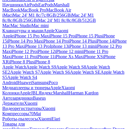
Наушники
AirPods
EarPods
Marshall
MacBook
MacBook Pro
MacBook Air
iMac
iMac 24' M1 8c/7c/8GB/256GB
iMac 24' M1
8c/8c/8GB/256GB
iMac 24' M1 8c/8c/8GB/512GB
Mac
Mac Studio
Mac mini
Клавиатуры и мыши
Apple
Xiaomi
Apple
iPhone 15 Pro Max
iPhone 15 Pro
iPhone 15 Plus
iPhone
15
iPhone 14 Pro Max
iPhone 14 Pro
iPhone 14 Plus
iPhone 14
iPhone
13 Pro Max
iPhone 13 Pro
Iphone 13
iPhone 13 mini
iPhone 12 Pro
Max
iPhone 12 Pro
iPhone 12
iPhone 12 mini
iPhone 11 Pro
Max
iPhone 11 Pro
iPhone 11
iPhone Xs Max
iPhone XS
iPhone
XR
iPhone 8 Plus
iPhone 8
Apple Watch
Apple Watch S9
Apple Watch S8
Apple Watch
SE2
Apple Watch S7
Apple Watch S6
Apple Watch SE
Apple Watch
S5
Apple Watch S4
Android
Huawei
Samsung
Poco
Медиаплееры и тюнеры
Apple
Xiaomi
Колонки
Apple
JBL
Яндекс
Marshall
Harman Kardon
Автозарядники
Baseus
Держатели
Xiaomi
Видеорегистраторы
Xiaomi
Компрессоры
70Mai
Роботы-пылесосы
Xiaomi
Elari
Товары для