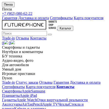
Пенза
Пенза
+7 (902) 080-62-22
Гарантия
Доставка и оплата
Сертификаты
Карта покупателя
Каталог
Trade-in
Отзывы
Контакты
0
0
Смартфоны и гаджеты
Ноутбуки и компьютеры
Б/У техника
Аудио-видео, фото
Для автомобиля
Умный дом
Игровые приставки
Dyson
Trade-in
Статус заказа
Отзывы
Гарантия
Доставка и оплата
Сертификаты
Карта покупателя
Контакты
Смартфоны
Apple
Samsung
Планшеты
Apple iPad
Гаджеты
Apple Watch
Очки виртуальной реальности
Аксессуары
AirTag
Pencil
Apple TV
Чехлы
Стекла и
пленки
Кабели и адаптеры