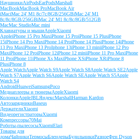
Наушники
AirPods
EarPods
Marshall
MacBook
MacBook Pro
MacBook Air
iMac
iMac 24' M1 8c/7c/8GB/256GB
iMac 24' M1
8c/8c/8GB/256GB
iMac 24' M1 8c/8c/8GB/512GB
Mac
Mac Studio
Mac mini
Клавиатуры и мыши
Apple
Xiaomi
Apple
iPhone 15 Pro Max
iPhone 15 Pro
iPhone 15 Plus
iPhone
15
iPhone 14 Pro Max
iPhone 14 Pro
iPhone 14 Plus
iPhone 14
iPhone
13 Pro Max
iPhone 13 Pro
Iphone 13
iPhone 13 mini
iPhone 12 Pro
Max
iPhone 12 Pro
iPhone 12
iPhone 12 mini
iPhone 11 Pro Max
iPhone
11 Pro
iPhone 11
iPhone Xs Max
iPhone XS
iPhone XR
iPhone 8
Plus
iPhone 8
Apple Watch
Apple Watch S9
Apple Watch S8
Apple Watch SE2
Apple
Watch S7
Apple Watch S6
Apple Watch SE
Apple Watch S5
Apple
Watch S4
Android
Huawei
Samsung
Poco
Медиаплееры и тюнеры
Apple
Xiaomi
Колонки
Apple
JBL
Яндекс
Marshall
Harman Kardon
Автозарядники
Baseus
Держатели
Xiaomi
Видеорегистраторы
Xiaomi
Компрессоры
70Mai
Роботы-пылесосы
Xiaomi
Elari
Товары для
дома
Чайники
Термосы
Блендеры
Будильники
Разное
Фен Dyson