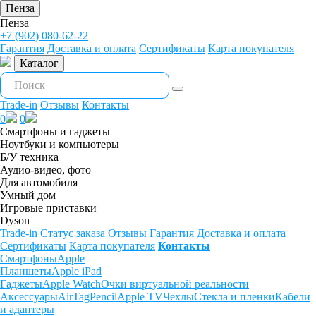
Пенза
Пенза
+7 (902) 080-62-22
Гарантия
Доставка и оплата
Сертификаты
Карта покупателя
Каталог
Trade-in
Отзывы
Контакты
0
0
Смартфоны и гаджеты
Ноутбуки и компьютеры
Б/У техника
Аудио-видео, фото
Для автомобиля
Умный дом
Игровые приставки
Dyson
Trade-in
Статус заказа
Отзывы
Гарантия
Доставка и оплата
Сертификаты
Карта покупателя
Контакты
Смартфоны
Apple
Планшеты
Apple iPad
Гаджеты
Apple Watch
Очки виртуальной реальности
Аксессуары
AirTag
Pencil
Apple TV
Чехлы
Стекла и пленки
Кабели
и адаптеры