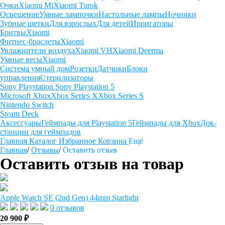
Очки
Xiaomi Mi
Xiaomi Turok
Освещение
Умные лампочки
Настольные лампы
Ночники
Зубные щетки
Для взрослых
Для детей
Ирригаторы
Бритвы
Xiaomi
Фитнес-браслеты
Xiaomi
Увлажнители воздуха
Xiaomi VH
Xiaomi Deerma
Умные весы
Xiaomi
Система умный дом
Розетки
Датчики
Блоки
управления
Стерилизаторы
Sony Playstation
Sony Playstation 5
Microsoft Xbox
Xbox Series X
Xbox Series S
Nintendo Switch
Steam Deck
Аксессуары
Геймпады для Playstation 5
Геймпады для Xbox
Док-
станции для геймпадов
Главная
Каталог
Избранное
Корзина
Ещё
Главная
/
Отзывы
/
Оставить отзыв
Оставить отзыв на товар
Apple Watch SE (2nd Gen) 44mm Starlight
0 отзывов
20 900 ₽