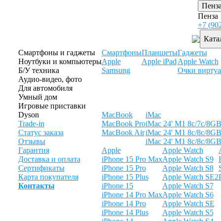
Пенз
Пенза
+7 (90
Ката
Смартфоны и гаджеты
Смартфоны
Планшеты
Гаджеты
Ноутбуки и компьютеры
Apple
Apple iPad
Apple Watch
Б/У техника
Samsung
Очки виртуа
Аудио-видео, фото
Для автомобиля
Умный дом
Игровые приставки
Dyson
MacBook
iMac
Trade-in
MacBook Pro
iMac 24' M1 8c/7c/8G
Статус заказа
MacBook Air
iMac 24' M1 8c/8c/8G
Отзывы
iMac 24' M1 8c/8c/8G
Гарантия
Apple
Apple Watch
Доставка и оплата
iPhone 15 Pro Max
Apple Watch S9
Сертификаты
iPhone 15 Pro
Apple Watch S8
Карта покупателя
iPhone 15 Plus
Apple Watch SE2
Контакты
iPhone 15
Apple Watch S7
iPhone 14 Pro Max
Apple Watch S6
iPhone 14 Pro
Apple Watch SE
iPhone 14 Plus
Apple Watch S5