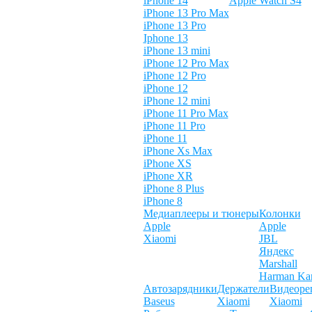
iPhone 14
Apple Watch S4
iPhone 13 Pro Max
iPhone 13 Pro
Iphone 13
iPhone 13 mini
iPhone 12 Pro Max
iPhone 12 Pro
iPhone 12
iPhone 12 mini
iPhone 11 Pro Max
iPhone 11 Pro
iPhone 11
iPhone Xs Max
iPhone XS
iPhone XR
iPhone 8 Plus
iPhone 8
Медиаплееры и тюнеры
Колонки
Apple
Apple
Xiaomi
JBL
Яндекс
Marshall
Harman Ka
Автозарядники
Держатели
Видеоре
Baseus
Xiaomi
Xiaomi