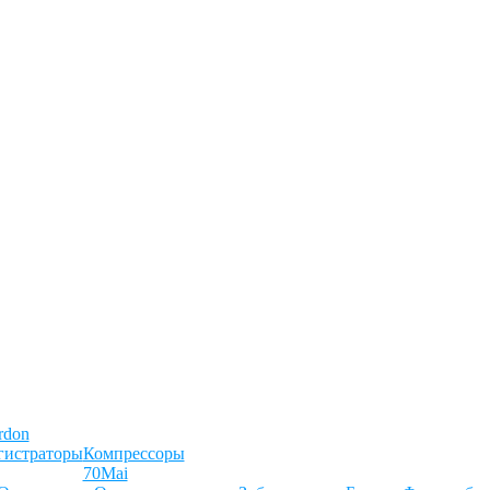
rdon
гистраторы
Компрессоры
70Mai