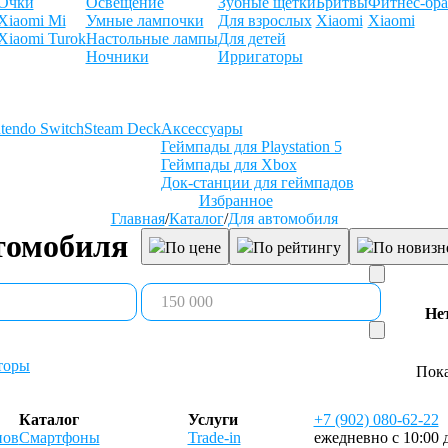
Очки
Освещение
Зубные щетки
Бритвы
Фитнес-бра
Xiaomi Mi
Умные лампочки
Для взрослых
Xiaomi
Xiaomi
Xiaomi Turok
Настольные лампы
Для детей
Ночники
Ирригаторы
tendo Switch
Steam Deck
Аксессуары
Геймпады для Playstation 5
Геймпады для Xbox
Док-станции для геймпадов
Избранное
Главная
/
Каталог
/
Для автомобиля
томобиля
По цене
По рейтингу
По новизн
Не
торы
Пока
Каталог
Услуги
+7 (902) 080-62-22
нов
Смартфоны
Trade-in
ежедневно с 10:00 