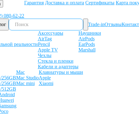
Гарантия
Доставка и оплата
Сертификаты
Карта пок
а
2) 080-62-22
лог
Trade-in
Отзывы
Контак
Аксессуары
Наушники
AirTag
AirPods
льной реальности
Pencil
EarPods
Apple TV
Marshall
Чехлы
Стекла и пленки
Кабели и адаптеры
Mac
Клавиатуры и мыши
B/256GB
Mac Studio
Apple
B/256GB
Mac mini
Xiaomi
B/512GB
Android
Huawei
Samsung
Poco