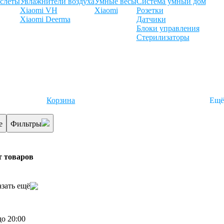
слеты
Увлажнители воздуха
Умные весы
Система умный дом
Xiaomi VH
Xiaomi
Розетки
Xiaomi Deerma
Датчики
Блоки управления
Стерилизаторы
Корзина
Ещё
е
Фильтры
т товаров
зать ещё
до 20:00