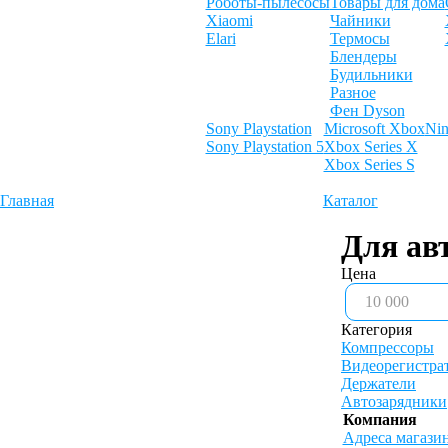
Роботы-пылесосы
Товары для дома
Xiaomi
Чайники
Elari
Термосы
Блендеры
Будильники
Разное
Фен Dyson
Sony Playstation
Microsoft Xbox
Nin
Sony Playstation 5
Xbox Series X
Xbox Series S
Главная
Каталог
Для ав
Цена
Категория
Компрессоры
Видеорегистра
Держатели
Автозарядники
Компания
Адреса магази