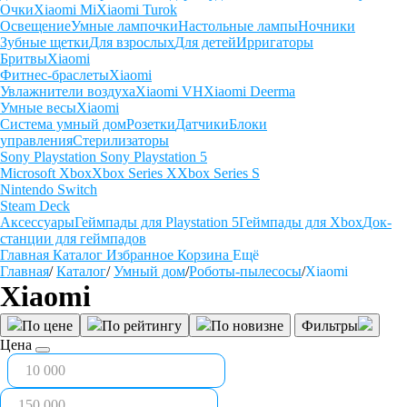
Очки
Xiaomi Mi
Xiaomi Turok
Освещение
Умные лампочки
Настольные лампы
Ночники
Зубные щетки
Для взрослых
Для детей
Ирригаторы
Бритвы
Xiaomi
Фитнес-браслеты
Xiaomi
Увлажнители воздуха
Xiaomi VH
Xiaomi Deerma
Умные весы
Xiaomi
Система умный дом
Розетки
Датчики
Блоки
управления
Стерилизаторы
Sony Playstation
Sony Playstation 5
Microsoft Xbox
Xbox Series X
Xbox Series S
Nintendo Switch
Steam Deck
Аксессуары
Геймпады для Playstation 5
Геймпады для Xbox
Док-
станции для геймпадов
Главная
Каталог
Избранное
Корзина
Ещё
Главная
/
Каталог
/
Умный дом
/
Роботы-пылесосы
/
Xiaomi
Xiaomi
По цене
По рейтингу
По новизне
Фильтры
Цена