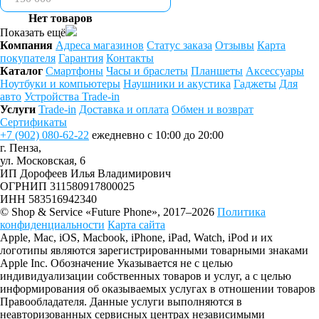
Нет товаров
Показать ещё
Компания
Адреса магазинов
Статус заказа
Отзывы
Карта
покупателя
Гарантия
Контакты
Каталог
Смартфоны
Часы и браслеты
Планшеты
Аксессуары
Ноутбуки и компьютеры
Наушники и акустика
Гаджеты
Для
авто
Устройства Trade-in
Услуги
Trade-in
Доставка и оплата
Обмен и возврат
Сертификаты
+7 (902) 080-62-22
ежедневно с 10:00 до 20:00
г. Пенза,
ул. Московская, 6
ИП Дорофеев Илья Владимирович
ОГРНИП 311580917800025
ИНН 583516942340
© Shop & Service «Future Phone», 2017–2026
Политика
конфиденциальности
Карта сайта
Apple, Mac, iOS, Macbook, iPhone, iPad, Watch, iPod и их
логотипы являются зарегистрированными товарными знаками
Apple Inc. Обозначение Указывается не с целью
индивидуализации собственных товаров и услуг, а с целью
информирования об оказываемых услугах в отношении товаров
Правообладателя. Данные услуги выполняются в
неавторизованных сервисных центрах независимыми