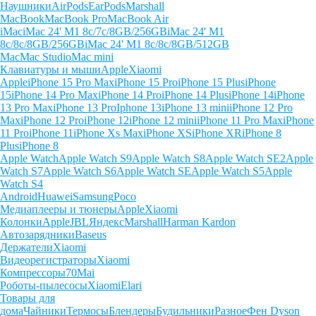
Наушники
AirPods
EarPods
Marshall
MacBook
MacBook Pro
MacBook Air
iMac
iMac 24' M1 8c/7c/8GB/256GB
iMac 24' M1
8c/8c/8GB/256GB
iMac 24' M1 8c/8c/8GB/512GB
Mac
Mac Studio
Mac mini
Клавиатуры и мыши
Apple
Xiaomi
Apple
iPhone 15 Pro Max
iPhone 15 Pro
iPhone 15 Plus
iPhone
15
iPhone 14 Pro Max
iPhone 14 Pro
iPhone 14 Plus
iPhone 14
iPhone
13 Pro Max
iPhone 13 Pro
Iphone 13
iPhone 13 mini
iPhone 12 Pro
Max
iPhone 12 Pro
iPhone 12
iPhone 12 mini
iPhone 11 Pro Max
iPhone
11 Pro
iPhone 11
iPhone Xs Max
iPhone XS
iPhone XR
iPhone 8
Plus
iPhone 8
Apple Watch
Apple Watch S9
Apple Watch S8
Apple Watch SE2
Apple
Watch S7
Apple Watch S6
Apple Watch SE
Apple Watch S5
Apple
Watch S4
Android
Huawei
Samsung
Poco
Медиаплееры и тюнеры
Apple
Xiaomi
Колонки
Apple
JBL
Яндекс
Marshall
Harman Kardon
Автозарядники
Baseus
Держатели
Xiaomi
Видеорегистраторы
Xiaomi
Компрессоры
70Mai
Роботы-пылесосы
Xiaomi
Elari
Товары для
дома
Чайники
Термосы
Блендеры
Будильники
Разное
Фен Dyson