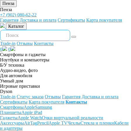
Пенза
Пенза
+7 (902) 080-62-22
Гарантия
Доставка и оплата
Сертификаты
Карта покупателя
Каталог
Trade-in
Отзывы
Контакты
0
0
Смартфоны и гаджеты
Ноутбуки и компьютеры
Б/У техника
Аудио-видео, фото
Для автомобиля
Умный дом
Игровые приставки
Dyson
Trade-in
Статус заказа
Отзывы
Гарантия
Доставка и оплата
Сертификаты
Карта покупателя
Контакты
Смартфоны
Apple
Samsung
Планшеты
Apple iPad
Гаджеты
Apple Watch
Очки виртуальной реальности
Аксессуары
AirTag
Pencil
Apple TV
Чехлы
Стекла и пленки
Кабели
и адаптеры