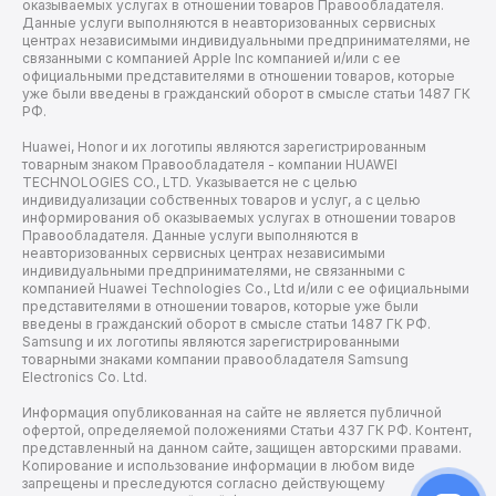
оказываемых услугах в отношении товаров Правообладателя.
Данные услуги выполняются в неавторизованных сервисных
центрах независимыми индивидуальными предпринимателями, не
связанными с компанией Apple Inc компанией и/или с ее
официальными представителями в отношении товаров, которые
уже были введены в гражданский оборот в смысле статьи 1487 ГК
РФ.
Huawei, Honor и их логотипы являются зарегистрированным
товарным знаком Правообладателя - компании HUAWEI
TECHNOLOGIES CO., LTD. Указывается не с целью
индивидуализации собственных товаров и услуг, а с целью
информирования об оказываемых услугах в отношении товаров
Правообладателя. Данные услуги выполняются в
неавторизованных сервисных центрах независимыми
индивидуальными предпринимателями, не связанными с
компанией Huawei Technologies Co., Ltd и/или с ее официальными
представителями в отношении товаров, которые уже были
введены в гражданский оборот в смысле статьи 1487 ГК РФ.
Samsung и их логотипы являются зарегистрированными
товарными знаками компании правообладателя Samsung
Electronics Co. Ltd.
Информация опубликованная на сайте не является публичной
офертой, определяемой положениями Статьи 437 ГК РФ. Контент,
представленный на данном сайте, защищен авторскими правами.
Копирование и использование информации в любом виде
запрещены и преследуются согласно действующему