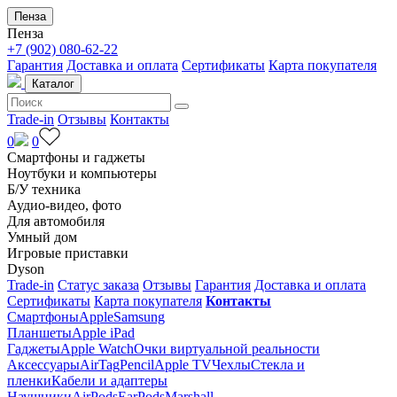
Пенза
Пенза
+7 (902) 080-62-22
Гарантия
Доставка и оплата
Сертификаты
Карта покупателя
Каталог
Trade-in
Отзывы
Контакты
0
0
Смартфоны и гаджеты
Ноутбуки и компьютеры
Б/У техника
Аудио-видео, фото
Для автомобиля
Умный дом
Игровые приставки
Dyson
Trade-in
Статус заказа
Отзывы
Гарантия
Доставка и оплата
Сертификаты
Карта покупателя
Контакты
Смартфоны
Apple
Samsung
Планшеты
Apple iPad
Гаджеты
Apple Watch
Очки виртуальной реальности
Аксессуары
AirTag
Pencil
Apple TV
Чехлы
Стекла и
пленки
Кабели и адаптеры
Наушники
AirPods
EarPods
Marshall