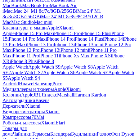
MacBook
MacBook Pro
MacBook Air
iMac
iMac 24' M1 8c/7c/8GB/256GB
iMac 24' M1
8c/8c/8GB/256GB
iMac 24' M1 8c/8c/8GB/512GB
Mac
Mac Studio
Mac mini
Клавиатуры и мыши
Apple
Xiaomi
Apple
iPhone 15 Pro Max
iPhone 15 Pro
iPhone 15 Plus
iPhone
15
iPhone 14 Pro Max
iPhone 14 Pro
iPhone 14 Plus
iPhone 14
iPhone
13 Pro Max
iPhone 13 Pro
Iphone 13
iPhone 13 mini
iPhone 12 Pro
Max
iPhone 12 Pro
iPhone 12
iPhone 12 mini
iPhone 11 Pro
Max
iPhone 11 Pro
iPhone 11
iPhone Xs Max
iPhone XS
iPhone
XR
iPhone 8 Plus
iPhone 8
Apple Watch
Apple Watch S9
Apple Watch S8
Apple Watch
SE2
Apple Watch S7
Apple Watch S6
Apple Watch SE
Apple Watch
S5
Apple Watch S4
Android
Huawei
Samsung
Poco
Медиаплееры и тюнеры
Apple
Xiaomi
Колонки
Apple
JBL
Яндекс
Marshall
Harman Kardon
Автозарядники
Baseus
Держатели
Xiaomi
Видеорегистраторы
Xiaomi
Компрессоры
70Mai
Роботы-пылесосы
Xiaomi
Elari
Товары для
дома
Чайники
Термосы
Блендеры
Будильники
Разное
Фен Dyson