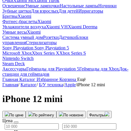
Очки
Xiaomi Mi
Xiaomi Turok
Освещение
Умные лампочки
Настольные лампы
Ночники
Зубные щетки
Для взрослых
Для детей
Ирригаторы
Бритвы
Xiaomi
Фитнес-браслеты
Xiaomi
Увлажнители воздуха
Xiaomi VH
Xiaomi Deerma
Умные весы
Xiaomi
Система умный дом
Розетки
Датчики
Блоки
управления
Стерилизаторы
Sony Playstation
Sony Playstation 5
Microsoft Xbox
Xbox Series X
Xbox Series S
Nintendo Switch
Steam Deck
Аксессуары
Геймпады для Playstation 5
Геймпады для Xbox
Док-
станции для геймпадов
Главная
Каталог
Избранное
Корзина
Ещё
Главная
/
Каталог
/
Б/У техника
/
Apple
/
iPhone 12 mini
iPhone 12 mini
По цене
По рейтингу
По новизне
Фильтры
Цена