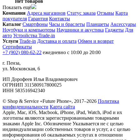
Нет товаров
Показать ещё
Компания
Адреса магазинов
Статус заказа
Отзывы
Карта
покупателя
Гарантия
Контакты
Каталог
Смартфоны
Часы и браслеты
Планшеты
Аксессуары
Ноутбуки и компьютеры
Наушники и акустика
Гаджеты
Для
авто
Устройства Trade-in
Услуги
Trade-in
Доставка и оплата
Обмен и возврат
Сертификаты
+7 (902) 080-62-22
ежедневно с 10:00 до 20:00
г. Пенза,
ул. Московская, 6
ИП Дорофеев Илья Владимирович
ОГРНИП 311580917800025
ИНН 583516942340
© Shop & Service «Future Phone», 2017–2026
Политика
конфиденциальности
Карта сайта
Apple, Mac, iOS, Macbook, iPhone, iPad, Watch, iPod и их
логотипы являются зарегистрированными товарными
знаками Apple Inc. Обозначение Указывается не с целью
индивидуализации собственных товаров и услуг, а с целью
информирования об оказываемых услугах в отношении