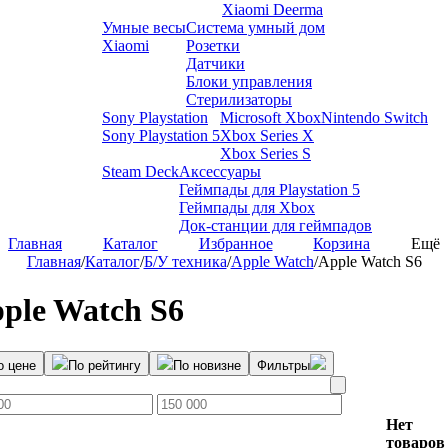
Xiaomi Deerma
Умные весы
Система умный дом
Xiaomi
Розетки
Датчики
Блоки управления
Стерилизаторы
Sony Playstation
Microsoft Xbox
Nintendo Switch
Sony Playstation 5
Xbox Series X
Xbox Series S
Steam Deck
Аксессуары
Геймпады для Playstation 5
Геймпады для Xbox
Док-станции для геймпадов
Главная
Каталог
Избранное
Корзина
Ещё
Главная
/
Каталог
/
Б/У техника
/
Apple Watch
/
Apple Watch S6
ple Watch S6
о цене
По рейтингу
По новизне
Фильтры
Нет
товаров