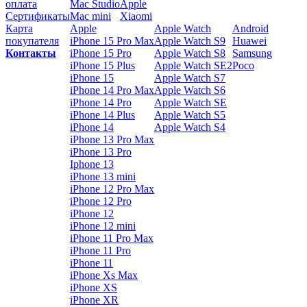
оплата
Mac Studio
Apple
Сертификаты
Mac mini
Xiaomi
Карта
Apple
Apple Watch
Android
покупателя
iPhone 15 Pro Max
Apple Watch S9
Huawei
Контакты
iPhone 15 Pro
Apple Watch S8
Samsung
iPhone 15 Plus
Apple Watch SE2
Poco
iPhone 15
Apple Watch S7
iPhone 14 Pro Max
Apple Watch S6
iPhone 14 Pro
Apple Watch SE
iPhone 14 Plus
Apple Watch S5
iPhone 14
Apple Watch S4
iPhone 13 Pro Max
iPhone 13 Pro
Iphone 13
iPhone 13 mini
iPhone 12 Pro Max
iPhone 12 Pro
iPhone 12
iPhone 12 mini
iPhone 11 Pro Max
iPhone 11 Pro
iPhone 11
iPhone Xs Max
iPhone XS
iPhone XR