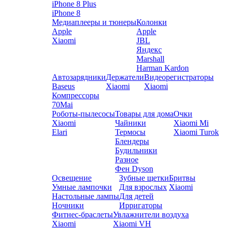
iPhone 8 Plus
iPhone 8
Медиаплееры и тюнеры
Колонки
Apple
Apple
Xiaomi
JBL
Яндекс
Marshall
Harman Kardon
Автозарядники
Держатели
Видеорегистраторы
Baseus
Xiaomi
Xiaomi
Компрессоры
70Mai
Роботы-пылесосы
Товары для дома
Очки
Xiaomi
Чайники
Xiaomi Mi
Elari
Термосы
Xiaomi Turok
Блендеры
Будильники
Разное
Фен Dyson
Освещение
Зубные щетки
Бритвы
Умные лампочки
Для взрослых
Xiaomi
Настольные лампы
Для детей
Ночники
Ирригаторы
Фитнес-браслеты
Увлажнители воздуха
Xiaomi
Xiaomi VH