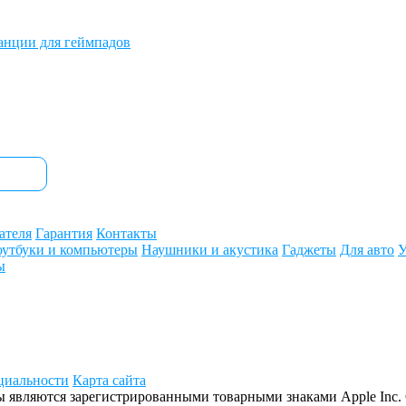
анции для геймпадов
ателя
Гарантия
Контакты
утбуки и компьютеры
Наушники и акустика
Гаджеты
Для авто
У
ы
циальности
Карта сайта
отипы являются зарегистрированными товарными знаками Apple In