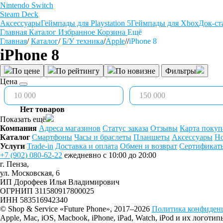
Nintendo Switch
Steam Deck
Аксессуары
Геймпады для Playstation 5
Геймпады для Xbox
Док-ст
Главная
Каталог
Избранное
Корзина
Ещё
Главная
/
Каталог
/
Б/У техника
/
Apple
/
/
iPhone 8
iPhone 8
По цене
По рейтингу
По новизне
Фильтры
Цена
Нет товаров
Показать ещё
Компания
Адреса магазинов
Статус заказа
Отзывы
Карта покуп
Каталог
Смартфоны
Часы и браслеты
Планшеты
Аксессуары
Но
Услуги
Trade-in
Доставка и оплата
Обмен и возврат
Сертификат
+7 (902) 080-62-22
ежедневно с 10:00 до 20:00
г. Пенза,
ул. Московская, 6
ИП Дорофеев Илья Владимирович
ОГРНИП 311580917800025
ИНН 583516942340
© Shop & Service «Future Phone», 2017–2026
Политика конфиден
Apple, Mac, iOS, Macbook, iPhone, iPad, Watch, iPod и их лог