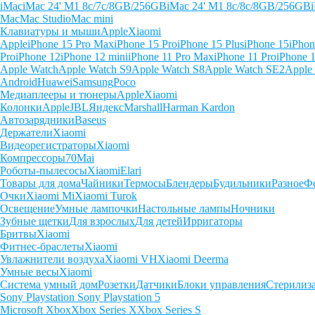
iMac
iMac 24' M1 8c/7c/8GB/256GB
iMac 24' M1 8c/8c/8GB/256GB
Mac
Mac Studio
Mac mini
Клавиатуры и мыши
Apple
Xiaomi
Apple
iPhone 15 Pro Max
iPhone 15 Pro
iPhone 15 Plus
iPhone 15
iPhon
Pro
iPhone 12
iPhone 12 mini
iPhone 11 Pro Max
iPhone 11 Pro
iPhone 
Apple Watch
Apple Watch S9
Apple Watch S8
Apple Watch SE2
Apple
Android
Huawei
Samsung
Poco
Медиаплееры и тюнеры
Apple
Xiaomi
Колонки
Apple
JBL
Яндекс
Marshall
Harman Kardon
Автозарядники
Baseus
Держатели
Xiaomi
Видеорегистраторы
Xiaomi
Компрессоры
70Mai
Роботы-пылесосы
Xiaomi
Elari
Товары для дома
Чайники
Термосы
Блендеры
Будильники
Разное
Ф
Очки
Xiaomi Mi
Xiaomi Turok
Освещение
Умные лампочки
Настольные лампы
Ночники
Зубные щетки
Для взрослых
Для детей
Ирригаторы
Бритвы
Xiaomi
Фитнес-браслеты
Xiaomi
Увлажнители воздуха
Xiaomi VH
Xiaomi Deerma
Умные весы
Xiaomi
Система умный дом
Розетки
Датчики
Блоки управления
Стерилиз
Sony Playstation
Sony Playstation 5
Microsoft Xbox
Xbox Series X
Xbox Series S