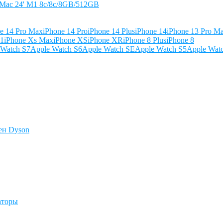
iMac 24' M1 8c/8c/8GB/512GB
e 14 Pro Max
iPhone 14 Pro
iPhone 14 Plus
iPhone 14
iPhone 13 Pro M
11
iPhone Xs Max
iPhone XS
iPhone XR
iPhone 8 Plus
iPhone 8
 Watch S7
Apple Watch S6
Apple Watch SE
Apple Watch S5
Apple Wat
ен Dyson
аторы