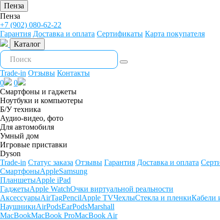
Пенза
Пенза
+7 (902) 080-62-22
Гарантия
Доставка и оплата
Сертификаты
Карта покупателя
Каталог
Trade-in
Отзывы
Контакты
0
0
Смартфоны и гаджеты
Ноутбуки и компьютеры
Б/У техника
Аудио-видео, фото
Для автомобиля
Умный дом
Игровые приставки
Dyson
Trade-in
Статус заказа
Отзывы
Гарантия
Доставка и оплата
Серт
Смартфоны
Apple
Samsung
Планшеты
Apple iPad
Гаджеты
Apple Watch
Очки виртуальной реальности
Аксессуары
AirTag
Pencil
Apple TV
Чехлы
Стекла и пленки
Кабели 
Наушники
AirPods
EarPods
Marshall
MacBook
MacBook Pro
MacBook Air