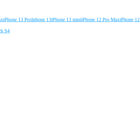
ax
iPhone 13 Pro
Iphone 13
iPhone 13 mini
iPhone 12 Pro Max
iPhone 12
ch S4