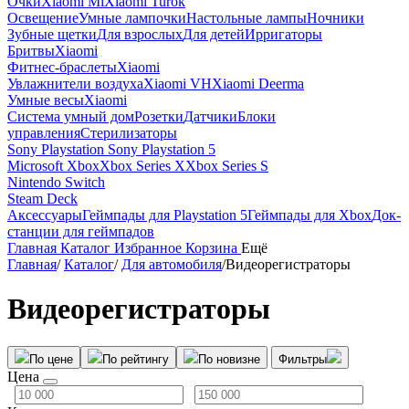
Очки
Xiaomi Mi
Xiaomi Turok
Освещение
Умные лампочки
Настольные лампы
Ночники
Зубные щетки
Для взрослых
Для детей
Ирригаторы
Бритвы
Xiaomi
Фитнес-браслеты
Xiaomi
Увлажнители воздуха
Xiaomi VH
Xiaomi Deerma
Умные весы
Xiaomi
Система умный дом
Розетки
Датчики
Блоки
управления
Стерилизаторы
Sony Playstation
Sony Playstation 5
Microsoft Xbox
Xbox Series X
Xbox Series S
Nintendo Switch
Steam Deck
Аксессуары
Геймпады для Playstation 5
Геймпады для Xbox
Док-
станции для геймпадов
Главная
Каталог
Избранное
Корзина
Ещё
Главная
/
Каталог
/
Для автомобиля
/
Видеорегистраторы
Видеорегистраторы
По цене
По рейтингу
По новизне
Фильтры
Цена