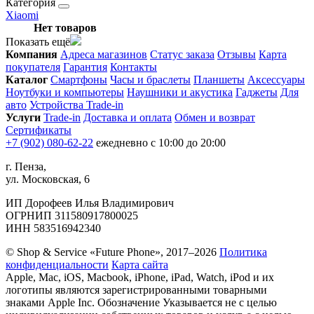
Категория
Xiaomi
Нет товаров
Показать ещё
Компания
Адреса магазинов
Статус заказа
Отзывы
Карта
покупателя
Гарантия
Контакты
Каталог
Смартфоны
Часы и браслеты
Планшеты
Аксессуары
Ноутбуки и компьютеры
Наушники и акустика
Гаджеты
Для
авто
Устройства Trade-in
Услуги
Trade-in
Доставка и оплата
Обмен и возврат
Сертификаты
+7 (902) 080-62-22
ежедневно с 10:00 до 20:00
г. Пенза,
ул. Московская, 6
ИП Дорофеев Илья Владимирович
ОГРНИП 311580917800025
ИНН 583516942340
© Shop & Service «Future Phone», 2017–2026
Политика
конфиденциальности
Карта сайта
Apple, Mac, iOS, Macbook, iPhone, iPad, Watch, iPod и их
логотипы являются зарегистрированными товарными
знаками Apple Inc. Обозначение Указывается не с целью