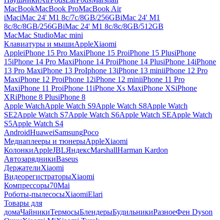
MacBook
MacBook Pro
MacBook Air
iMac
iMac 24' M1 8c/7c/8GB/256GB
iMac 24' M1
8c/8c/8GB/256GB
iMac 24' M1 8c/8c/8GB/512GB
Mac
Mac Studio
Mac mini
Клавиатуры и мыши
Apple
Xiaomi
Apple
iPhone 15 Pro Max
iPhone 15 Pro
iPhone 15 Plus
iPhone
15
iPhone 14 Pro Max
iPhone 14 Pro
iPhone 14 Plus
iPhone 14
iPhone
13 Pro Max
iPhone 13 Pro
Iphone 13
iPhone 13 mini
iPhone 12 Pro
Max
iPhone 12 Pro
iPhone 12
iPhone 12 mini
iPhone 11 Pro
Max
iPhone 11 Pro
iPhone 11
iPhone Xs Max
iPhone XS
iPhone
XR
iPhone 8 Plus
iPhone 8
Apple Watch
Apple Watch S9
Apple Watch S8
Apple Watch
SE2
Apple Watch S7
Apple Watch S6
Apple Watch SE
Apple Watch
S5
Apple Watch S4
Android
Huawei
Samsung
Poco
Медиаплееры и тюнеры
Apple
Xiaomi
Колонки
Apple
JBL
Яндекс
Marshall
Harman Kardon
Автозарядники
Baseus
Держатели
Xiaomi
Видеорегистраторы
Xiaomi
Компрессоры
70Mai
Роботы-пылесосы
Xiaomi
Elari
Товары для
дома
Чайники
Термосы
Блендеры
Будильники
Разное
Фен Dyson