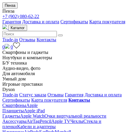
Пенза
Пенза
+7 (902) 080-62-22
Гарантия
Доставка и оплата
Сертификаты
Карта покупателя
Каталог
Trade-in
Отзывы
Контакты
0
0
Смартфоны и гаджеты
Ноутбуки и компьютеры
Б/У техника
Аудио-видео, фото
Для автомобиля
Умный дом
Игровые приставки
Dyson
Trade-in
Статус заказа
Отзывы
Гарантия
Доставка и оплата
Сертификаты
Карта покупателя
Контакты
Смартфоны
Apple
Планшеты
Apple iPad
Гаджеты
Apple Watch
Очки виртуальной реальности
Аксессуары
AirTag
Pencil
Apple TV
Чехлы
Стекла и
пленки
Кабели и адаптеры
Наушники
AirPods
EarPods
Marshall