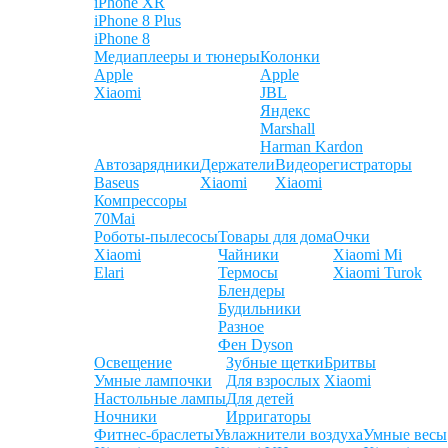
iPhone XR
iPhone 8 Plus
iPhone 8
Медиаплееры и тюнеры
Колонки
Apple
Apple
Xiaomi
JBL
Яндекс
Marshall
Harman Kardon
Автозарядники
Держатели
Видеорегистраторы
Baseus
Xiaomi
Xiaomi
Компрессоры
70Mai
Роботы-пылесосы
Товары для дома
Очки
Xiaomi
Чайники
Xiaomi Mi
Elari
Термосы
Xiaomi Turok
Блендеры
Будильники
Разное
Фен Dyson
Освещение
Зубные щетки
Бритвы
Умные лампочки
Для взрослых
Xiaomi
Настольные лампы
Для детей
Ночники
Ирригаторы
Фитнес-браслеты
Увлажнители воздуха
Умные весы