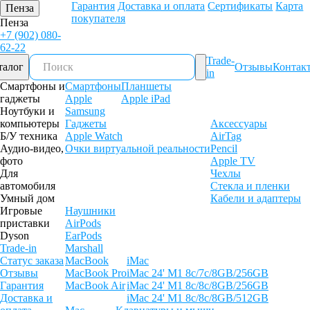
Гарантия
Доставка и оплата
Сертификаты
Карта
Пенза
покупателя
Пенза
+7 (902) 080-
62-22
Trade-
талог
Отзывы
Контак
in
Смартфоны и
Смартфоны
Планшеты
гаджеты
Apple
Apple iPad
Ноутбуки и
Samsung
компьютеры
Гаджеты
Аксессуары
Б/У техника
Apple Watch
AirTag
Аудио-видео,
Очки виртуальной реальности
Pencil
фото
Apple TV
Для
Чехлы
автомобиля
Стекла и пленки
Умный дом
Кабели и адаптеры
Игровые
Наушники
приставки
AirPods
Dyson
EarPods
Trade-in
Marshall
Статус заказа
MacBook
iMac
Отзывы
MacBook Pro
iMac 24' M1 8c/7c/8GB/256GB
Гарантия
MacBook Air
iMac 24' M1 8c/8c/8GB/256GB
Доставка и
iMac 24' M1 8c/8c/8GB/512GB