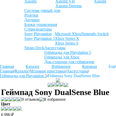
Xiaomi
Xiaomi VH
Xiaomi
Xiaomi Deerma
Система умный дом
Розетки
Датчики
Блоки управления
Стерилизаторы
Sony Playstation
Microsoft Xbox
Nintendo Switch
Sony Playstation 5
Xbox Series X
Xbox Series S
Steam Deck
Аксессуары
Геймпады для Playstation 5
Геймпады для Xbox
Док-станции для геймпадов
Главная
Каталог
Избранное
Корзина
Ещё
Главная
/
Каталог
/
Игровые приставки
/
Аксессуары
/
Геймпады для Playstation 5
/
Геймпад Sony DualSense Blue
Геймпад Sony DualSense Blue
0 отзывов
В избранное
Цвет
6 990 ₽