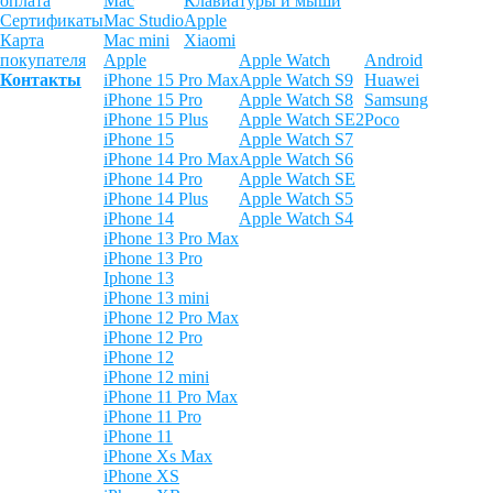
оплата
Mac
Клавиатуры и мыши
Сертификаты
Mac Studio
Apple
Карта
Mac mini
Xiaomi
покупателя
Apple
Apple Watch
Android
Контакты
iPhone 15 Pro Max
Apple Watch S9
Huawei
iPhone 15 Pro
Apple Watch S8
Samsung
iPhone 15 Plus
Apple Watch SE2
Poco
iPhone 15
Apple Watch S7
iPhone 14 Pro Max
Apple Watch S6
iPhone 14 Pro
Apple Watch SE
iPhone 14 Plus
Apple Watch S5
iPhone 14
Apple Watch S4
iPhone 13 Pro Max
iPhone 13 Pro
Iphone 13
iPhone 13 mini
iPhone 12 Pro Max
iPhone 12 Pro
iPhone 12
iPhone 12 mini
iPhone 11 Pro Max
iPhone 11 Pro
iPhone 11
iPhone Xs Max
iPhone XS