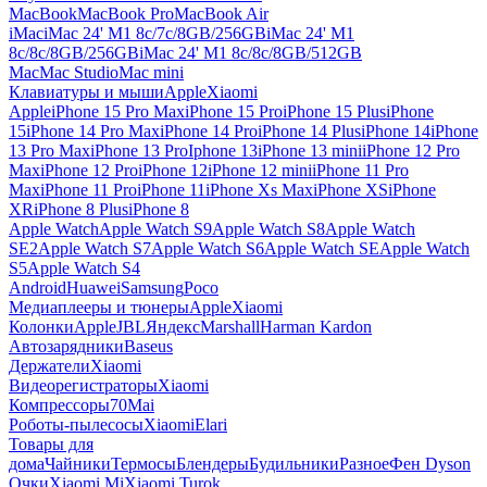
MacBook
MacBook Pro
MacBook Air
iMac
iMac 24' M1 8c/7c/8GB/256GB
iMac 24' M1
8c/8c/8GB/256GB
iMac 24' M1 8c/8c/8GB/512GB
Mac
Mac Studio
Mac mini
Клавиатуры и мыши
Apple
Xiaomi
Apple
iPhone 15 Pro Max
iPhone 15 Pro
iPhone 15 Plus
iPhone
15
iPhone 14 Pro Max
iPhone 14 Pro
iPhone 14 Plus
iPhone 14
iPhone
13 Pro Max
iPhone 13 Pro
Iphone 13
iPhone 13 mini
iPhone 12 Pro
Max
iPhone 12 Pro
iPhone 12
iPhone 12 mini
iPhone 11 Pro
Max
iPhone 11 Pro
iPhone 11
iPhone Xs Max
iPhone XS
iPhone
XR
iPhone 8 Plus
iPhone 8
Apple Watch
Apple Watch S9
Apple Watch S8
Apple Watch
SE2
Apple Watch S7
Apple Watch S6
Apple Watch SE
Apple Watch
S5
Apple Watch S4
Android
Huawei
Samsung
Poco
Медиаплееры и тюнеры
Apple
Xiaomi
Колонки
Apple
JBL
Яндекс
Marshall
Harman Kardon
Автозарядники
Baseus
Держатели
Xiaomi
Видеорегистраторы
Xiaomi
Компрессоры
70Mai
Роботы-пылесосы
Xiaomi
Elari
Товары для
дома
Чайники
Термосы
Блендеры
Будильники
Разное
Фен Dyson
Очки
Xiaomi Mi
Xiaomi Turok