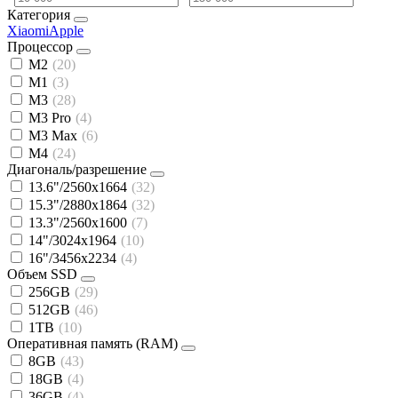
Категория
Xiaomi
Apple
Процессор
M2
(20)
M1
(3)
M3
(28)
M3 Pro
(4)
M3 Max
(6)
M4
(24)
Диагональ/разрешение
13.6"/2560x1664
(32)
15.3"/2880x1864
(32)
13.3"/2560x1600
(7)
14"/3024x1964
(10)
16"/3456x2234
(4)
Объем SSD
256GB
(29)
512GB
(46)
1TB
(10)
Оперативная память (RAM)
8GB
(43)
18GB
(4)
36GB
(4)