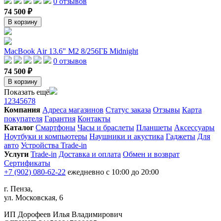
0 отзывов
74 500 ₽
В корзину
MacBook Air 13.6" M2 8/256ГБ Midnight
0 отзывов
74 500 ₽
В корзину
Показать ещё
1
2
3
4
5
6
7
8
Компания
Адреса магазинов
Статус заказа
Отзывы
Карта
покупателя
Гарантия
Контакты
Каталог
Смартфоны
Часы и браслеты
Планшеты
Аксессуары
Ноутбуки и компьютеры
Наушники и акустика
Гаджеты
Для
авто
Устройства Trade-in
Услуги
Trade-in
Доставка и оплата
Обмен и возврат
Сертификаты
+7 (902) 080-62-22
ежедневно с 10:00 до 20:00
г. Пенза,
ул. Московская, 6
ИП Дорофеев Илья Владимирович