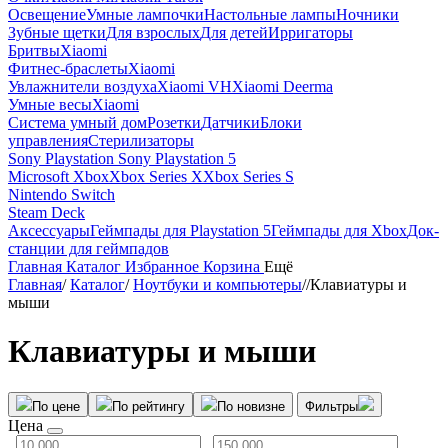
Освещение
Умные лампочки
Настольные лампы
Ночники
Зубные щетки
Для взрослых
Для детей
Ирригаторы
Бритвы
Xiaomi
Фитнес-браслеты
Xiaomi
Увлажнители воздуха
Xiaomi VH
Xiaomi Deerma
Умные весы
Xiaomi
Система умный дом
Розетки
Датчики
Блоки
управления
Стерилизаторы
Sony Playstation
Sony Playstation 5
Microsoft Xbox
Xbox Series X
Xbox Series S
Nintendo Switch
Steam Deck
Аксессуары
Геймпады для Playstation 5
Геймпады для Xbox
Док-
станции для геймпадов
Главная
Каталог
Избранное
Корзина
Ещё
Главная
/
Каталог
/
Ноутбуки и компьютеры
/
/
Клавиатуры и
мыши
Клавиатуры и мыши
По цене
По рейтингу
По новизне
Фильтры
Цена