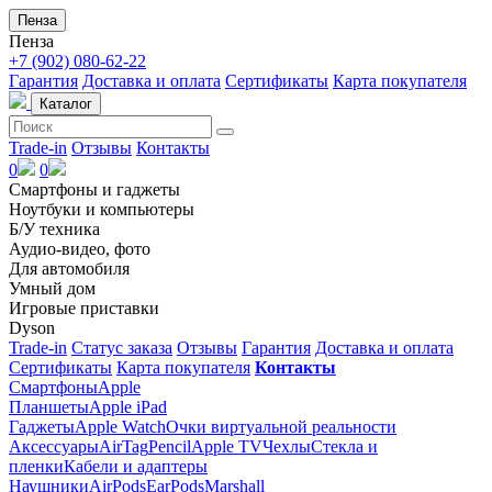
Пенза
Пенза
+7 (902) 080-62-22
Гарантия
Доставка и оплата
Сертификаты
Карта покупателя
Каталог
Trade-in
Отзывы
Контакты
0
0
Смартфоны и гаджеты
Ноутбуки и компьютеры
Б/У техника
Аудио-видео, фото
Для автомобиля
Умный дом
Игровые приставки
Dyson
Trade-in
Статус заказа
Отзывы
Гарантия
Доставка и оплата
Сертификаты
Карта покупателя
Контакты
Смартфоны
Apple
Планшеты
Apple iPad
Гаджеты
Apple Watch
Очки виртуальной реальности
Аксессуары
AirTag
Pencil
Apple TV
Чехлы
Стекла и
пленки
Кабели и адаптеры
Наушники
AirPods
EarPods
Marshall